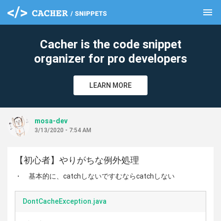
menu
clear
Cacher is the code snippet
organizer for pro developers
LEARN MORE
mosa-dev
3/13/2020 - 7:54 AM
【初心者】やりがちな例外処理
・ 基本的に、catchしないですむならcatchしない
DontCacheException.java