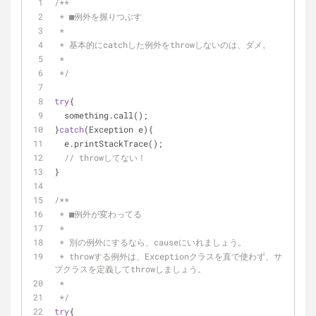
/**
 * ■例外を握りつぶす
 * 
 * 基本的にcatchした例外をthrowしないのは、ダメ。
 * 
 */
try
{
  something.call();
}
catch
(Exception e){
  e.printStackTrace();
// throwしてない！
}
/**
 * ■例外が変わってる
 * 
 * 別の例外にするなら、causeにいれましょう。
 * throwする例外は、Exceptionクラスを直で使わず、サ
ブクラスを定義してthrowしましょう。
 * 
 */
try
{