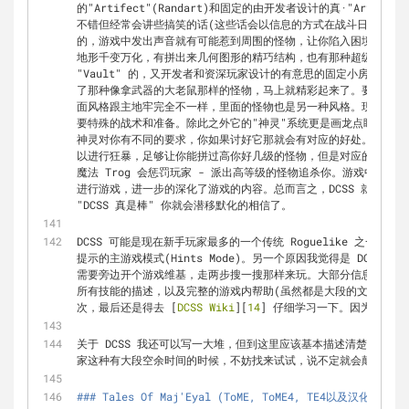
的"Artifect"(Randart)和固定的由开发者设计的真·"Arti
不错但经常会讲些搞笑的话(这些话会以信息的方式在战斗日志中写出
的，游戏中发出声音就有可能惹到周围的怪物，让你陷入困境。在探索
地形千变万化，有拼出来几何图形的精巧结构，也有那种超级大房间
"Vault" 的，又开发者和资深玩家设计的有意思的固定小房间掺
了那种像拿武器的大老鼠那样的怪物，马上就精彩起来了。要完成游
面风格跟主地牢完全不一样，里面的怪物也是另一种风格。现在各个
要特殊的战术和准备。除此之外它的"神灵"系统更是画龙点睛的一
神灵对你有不同的要求，你如果讨好它那就会有对应的好处。举一个例子
以进行狂暴，足够让你能拼过高你好几级的怪物，但是对应的 Tro
魔法 Trog 会惩罚玩家 - 派出高等级的怪物追杀你。游戏中各
进行游戏，进一步的深化了游戏的内容。总而言之，DCSS 就是超级
"DCSS 真是棒" 你就会潜移默化的相信了。
DCSS 可能是现在新手玩家最多的一个传统 Roguelike 之一
提示的主游戏模式(Hints Mode)。另一个原因我觉得是 DCSS 所追求
需要旁边开个游戏维基，走两步搜一搜那样来玩。大部分信息游戏中
所有技能的描述，以及完整的游戏内帮助(虽然都是大段的文字而已
次，最后还是得去 [
DCSS Wiki
][
14
] 仔细学习一下。因为游戏的
关于 DCSS 我还可以写一大堆，但到这里应该基本描述清楚了这
家这种有大段空余时间的时候，不妨找来试试，说不定就会颠覆你的
### Tales Of Maj'Eyal (ToME, ToME4, TE4以及