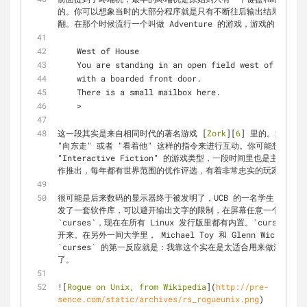
的。你可以想象当时的大部分程序就是只有不断往后输出结果的，你
翻。在那个时候流行一个叫做 Adventure 的游戏，游戏的大概
    West of House
    You are standing in an open field west of a whi
    with a boarded front door.
    There is a small mailbox here.
    > 
这一段其实是来自相同时代的著名游戏 [
Zork
][
6
] 里的。游戏通
"向东走" 或者 "看着他" 这样的指令来进行互动。你可能想不到，
"Interactive Fiction" 的游戏类型，一段时间里也是主
作推出，每年都有世界范围的优作评选，有着非常忠实的玩家群体。
很可能是后来数码的显示器终于被发明了，UCB 的一名学生 Ken A
`curses`
，现在在所有 Linux 发行版里都有内置。
`curses`
 随
`curses`
 的第一反应就是：我靠这个实在是太适合用来做游戏了。在
了。
![
Rogue on Unix, from Wikipedia
](
http://pre-
sence.com/static/archives/rs_rogueunix.png
)