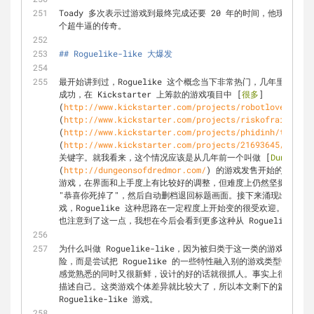
Toady 多次表示过游戏到最终完成还要 20 年的时间，他现在三
个超牛逼的传奇。
## Roguelike-like 大爆发
最开始讲到过，Roguelike 这个概念当下非常热门，几年里有几个具
成功，在 Kickstarter 上筹款的游戏项目中 [
很多
]
(
http://www.kickstarter.com/projects/robotloveskitty
(
http://www.kickstarter.com/projects/riskofrain/risk
(
http://www.kickstarter.com/projects/phidinh/tinykee
(
http://www.kickstarter.com/projects/21693645/harmon
关键字。就我看来，这个情况应该是从几年前一个叫做 [
Dungeons
(
http://dungeonsofdredmor.com/
) 的游戏发售开始的。这个游戏
游戏，在界面和上手度上有比较好的调整，但难度上仍然坚挺。游戏
"恭喜你死掉了"，然后自动删档退回标题画面。接下来涌现出了好几个高品质
戏，Roguelike 这种思路在一定程度上开始变的很受欢迎。现在
也注意到了这一点，我想在今后会看到更多这种从 Roguelike 
为什么叫做 Roguelike-like，因为被归类于这一类的游戏大部
险，而是尝试把 Roguelike 的一些特性融入别的游戏类型中。讲
感觉熟悉的同时又很新鲜，设计的好的话就很抓人。事实上很多游戏也在用 "
描述自己。这类游戏个体差异就比较大了，所以本文剩下的篇幅就是介
Roguelike-like 游戏。