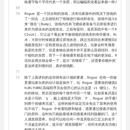
格遵守每个字符代表一个东西，所以蝙蝠和龙看起来都一样大，这个
Rogue 是一个回合制的游戏，没有玩家操作的情况下游戏的世界
了一回合，之后就轮到了怪物进行移动和攻击。游戏中战斗的方式就
来"撞击"(Bump)。游戏内也有飞镖或者装备弓后射箭来进行远程
来作为很业余的远程攻击。之前有提到，道具系统中有一个种类是食物，
Clock)，它让这个看起来节奏很慢的游戏变的有些紧张。Rogue 
水，大部分时候都是通过原地休息，跳过当前回合来缓慢回血。每个
满腹度低到一定程度就会进入虚弱的状态，玩家会时常饿晕，最后会
就是吃东西了。但是食物在游戏中并不是那么容易找到，你需要关注
个能吃的东西，而下一个食物通常都是在地下城的更深处。Rogue
话你走两步就会晕一下，提示"你饿晕了"，还需要你额外按下空格
直这样直到饿到挂，真的很残酷。
除了上面讲到的这些很有设计感的要素，Rogue 也有一些做的很
普通玩家头疼的估计就是操作了。玩 Rogue 需要按的键真的就是遍
HJKLYUBN(高端程序员会很开心的认出这是 vi 键位), 方向
向的移动。然后其他的每个操作对应一个键。比如装备武器是小写的
水是小写的 
`q`
，戴上戒指是大写的 
`P`
。Rogue 的手册里有
到两个按键来完成"。这样的操作设定完全免去了菜单的使用，但估
玩不动了。Rogue 中有着陷阱和秘道，需要通过搜索才能找到。
门的房间，这时你只能贴着墙来回搜索来找到隐藏的门。这个虽然看
人感觉很蛋疼。你还可以给任何一件道具取自己定义的名字，有些情
个没鉴定的药水，提示你"感觉很暖和"，但药水的真实功效还是没
称呼这个药水。