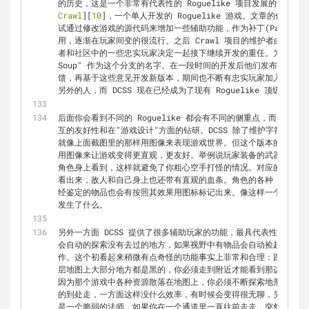
的历史，这是一个非常有代表性的 Roguelike 项目发展的例子：DC
Crawl
][
10
]，一个单人开发的 Roguelike 游戏。文章的作者是
试通过修改游戏的源代码来增加一些辅助功能，作为补丁(Patch)发布
用，逐渐在玩家间变的很流行。之后 Crawl 项目的维护者由于各
者和社区中的一些忠实玩家决定一起接下继续开发的重任。为了跟原始版
Soup" 作为这个分支的名字。在一段时间的开发后他们发布了 DC
馈，再基于这些意见开发新版本，期间也不断有忠实玩家加入开发组
另外的人，而 DCSS 现在已经成为了现有 Roguelike 顶级作品
后面你会看到不同的 Roguelike 都会有不同的侧重点，而 DC
互的友好性和在"游戏设计"方面的钻研。DCSS 除了维护字符的游戏版
就像上面截图里的那样用图像来表现游戏世界。但这个版本的侧重点
用图像来让游戏变得更直观，更友好。举例说玩家装备的武器和护甲，帽
角色身上看到，这样就避免了你粗心空手打怪的情况。对应的地图上
看出来，敌人和自己身上也还带有直观的血条。角色的各种 buff 和 
经鉴定的物品也会有按照其效果用图标标记出来。像这样一个从没接
发生了什么。
另外一方面 DCSS 提供了很多辅助玩家的功能，最具代表性的就是
会自动的探索没有去过的地方，如果视野中有物品会自动捡起来，一
作。这个初看起来稍微有点奇怪的功能事实上非常和合理：跟大部分 Ro
层地图上大部分地方都是黑的，你必须走到附近才能看到那边的地形
因为那个游戏中各种资源散落在地图上，你必须不断探索地形才有可
的到处走，一方面这样没什么效率，有时候会变得很无聊，另一方面
是一个脆弱的法师，如果你在一个通道里一直往前走走，突然看到了