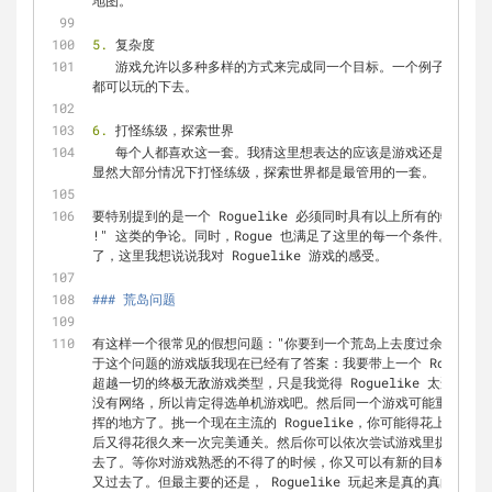
地图。
5.
 复杂度
   游戏允许以多种多样的方式来完成同一个目标。一个例子就是你不论选择近战或者远程还是法术路线，
都可以玩的下去。
6.
 打怪练级，探索世界
   每个人都喜欢这一套。我猜这里想表达的应该是游戏还是得有一个能够承载上面那些特性的主体内容。
显然大部分情况下打怪练级，探索世界都是最管用的一套。
要特别提到的是一个 Roguelike 必须同时具有以上所有的特性。这就避
!" 这类的争论。同时，Rogue 也满足了这里的每一个条件。但
了，这里我想说说我对 Roguelike 游戏的感受。
### 荒岛问题
有这样一个很常见的假想问题："你要到一个荒岛上去度过余生，只
于这个问题的游戏版我现在已经有了答案：我要带上一个 Roguelike 
超越一切的终极无敌游戏类型，只是我觉得 Roguelike 太适合
没有网络，所以肯定得选单机游戏吧。然后同一个游戏可能重复玩非常多次
挥的地方了。挑一个现在主流的 Roguelike，你可能得花上一年
后又得花很久来一次完美通关。然后你可以依次尝试游戏里提供的其
去了。等你对游戏熟悉的不得了的时候，你又可以有新的目标了，比
又过去了。但最主要的还是， Roguelike 玩起来是真的真的很有