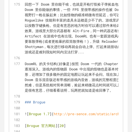
回想一下 Doom 里你能干啥，也就是开枪打怪捡子弹捡血包然后重复了
Doom 里你能做的事情，一些 FPS 里很带感的操作也被 DoomR
视野打一枪在躲起来；比如怪物的瞄准稍微有些延迟，你可以通过横向
Roguelike 技能和丰富的道具永远都是少不了的。游戏里武器严格按
以按数字键换枪。但是有意思的地方时你可以通过部件来给武器升级
效果。游戏里大部分武器都有 Alt-Fire，同一种武器还有些特效区别。
Artifect 在游戏中也有出现。DoomRL 也有一套跟游戏风格
要靠散弹枪(或者更粗暴的双筒散弹枪！)，升级 Reloader 提高
Shottyman，每次进行移动再就会自动上弹。打起来就很动感。
游戏还是难到我短时间内没法打穿...
DoomRL 的关卡结构(好像是)按照 Doom 一代的 Chapter
逐渐深入。游戏内的怪物跟 Doom 中出现的怪物也是基本对应的。作为
形，还增加了很多额外的固定地图让玩起来不会闷。现在加上了 Dere
Doom 音乐混音版还有带感的游戏内音效，游戏的完整程度已经达到了
然难，但是系统相对简单清晰，捡起来稍微花点时间就可以上手。讲到底
是很有意思，仔细看看说明，玩两把就知道是啥回事了。
### Brogue
![
Brogue 1.7
](
http://pre-sence.com/static/archives/r
[
Brogue 官方网站
][
20
]