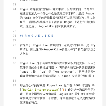
Rogue 本身的游戏内容不算太丰富，但却带来的一个简单却又完整
在这里面加入一个什么什么系统肯定非常棒"。显然 Rogue 火起来以
为 Unix 文化下的产物其源代码是可以随意获取的，再加上很多
象的，后面陆陆续续出来了很多在 Rogue 上进行加强的版本，也有另
戏。这之后， Roguelike 的时代就到来了。
## R O G U E L I K E
首先关于 Roguelike 最重要的一点就是它的名字，是"Roguel
所谓)。所以像"R
**ouge**
like真是太棒了"和"我前天玩了一个 r
人伤心。
Roguelike 这个名字的来源我没有搜到相关的资料，但从这种称
`yacc`
，其中 
`ya`
 是 "Yet Another"，"只不过是另一个
现在逐渐流行起来的编程语言 Clojure 描述里介绍它是 Lisp 
那么什么样的游戏是 Roguelike 呢？在 2008 年国际 Rogue
[
"Berlin Interpretation"
](
8
) 作为这一游戏类型的准确定
肃，而这个国际会议好像就是 Roguelike 爱好者们的年度聚会。后面
家社区是非常有爱的一个群体。这里引用这个定义是因为我觉得它很精确地
应该有的特点。