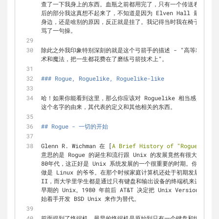
查了一下我身上的东西。血瓶之前都用完了，只有一个传送卷轴。我
后的部分我这真想不起来了，不知道是因为 Elven Hall 最底
身边，还是啥别的原因，反正就是挂了。我记得当时我在椅子上坐了
骂了一句操。
除此之外我印象特别深刻的就是这个弓箭手的描述 - "高等精灵弓
术和魔法，把一生都花费在了磨练弓箭技术上"。
### Rogue, Roguelike, Roguelike-like
哈！如果你能看到这里，那么你应该对 Roguelike 相当感兴趣了。接
这个名字的由来，其代表的定义和其他相关的东西。
## Rogue - 一切的开始
Glenn R. Wichman 在 [
A Brief History of "Rogue"
][
5
]
意思的是 Rogue 的诞生和流行跟 Unix 的发展竟然有很大的关系
80年代，这正好是 Unix 系统发展的一个很重要的时期。你肯定知道 
做是 Linux 的爷爷。在那个时候家庭计算机还处于初期发展阶段，家
II，而大学里学生都是通过只有键盘和输出设备的终端机来连接到
早期的 Unix。1980 年前后 AT&T 决定把 Unix Version 
始着手开发 BSD Unix 来作为替代。
前面提到了终端机，最早的终端机是原始到只有一个键盘和纸卷，系