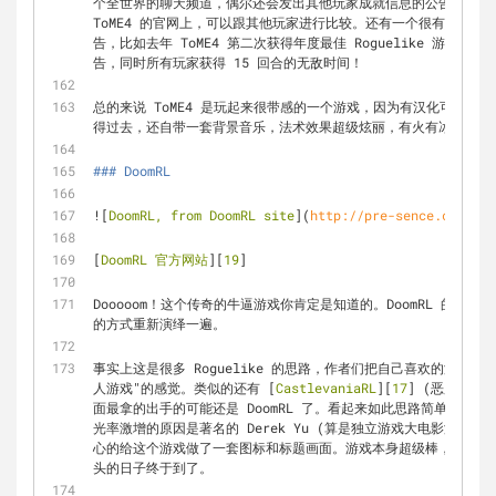
个全世界的聊天频道，偶尔还会发出其他玩家成就信息的公告。你的成
ToME4 的官网上，可以跟其他玩家进行比较。还有一个很有意思的
告，比如去年 ToME4 第二次获得年度最佳 Roguelike 游戏评选
告，同时所有玩家获得 15 回合的无敌时间！
总的来说 ToME4 是玩起来很带感的一个游戏，因为有汉化可能更
得过去，还自带一套背景音乐，法术效果超级炫丽，有火有冰有闪电
### DoomRL
![
DoomRL, from DoomRL site
](
http://pre-sence.com/sta
[
DoomRL 官方网站
][
19
]
Dooooom！这个传奇的牛逼游戏你肯定是知道的。DoomRL 的做法就是很直
的方式重新演绎一遍。
事实上这是很多 Roguelike 的思路，作者们把自己喜欢的游戏按照 
人游戏"的感觉。类似的还有 [
CastlevaniaRL
][
17
] (恶魔城)，
面最拿的出手的可能还是 DoomRL 了。看起来如此思路简单的一
光率激增的原因是著名的 Derek Yu (算是独立游戏大电影没有
心的给这个游戏做了一套图标和标题画面。游戏本身超级棒，现在加
头的日子终于到了。