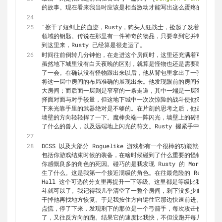
的故事。现在看来我当时应该是相当激动才能写出这么蛋疼的东西：
"擦干了短剑上的血迹，Rusty，狗头人狂战士，捡起了发着银光的一
领域的钥匙。传说在那里有一件神奇的物品，只要拿到它并带回地面
到这里来，Rusty 已经算是很走运了。  
时间往前倒转几分钟他，在走进这个房间时，这里还充满着可怕的怪物
虽然地下城里没有白天夜晚的区别，就算是怪物也还是需要睡眠的。R
了一会。在确认没有怪物跟出来以后，他从背包里拿出了一张卷轴。R
将这一层中房间的布局准确的展现出来。他发现眼前的房间分为两层
大房间；而后面一层则是窄窄的一条走道，其中一端是一层薄薄的墙壁。
择面对面与对手较量，但这地下城中一次次惊险的战斗使他深刻的体
下来光靠手里的武器绝对是不够的。在片刻的思考之后，他走到那扇
墙壁的方向轻轻挥了一下。魔棒尖端一阵闪光，墙壁上的砖整齐的落
了什么的兽人，以及远端地上闪光的符文。Rusty 握紧手中的短剑淡
DCSS 以及大部分 Roguelike 游戏都有一个很棒的功能就是会给
包括你游戏结束时候的装备，在啥时候碰到了什么重要的怪物，什么
你感慨良多的角色的死因。碰巧的是我发现 Rusty 的 Morgue
生了什么。这是我第一个接近满级的角色。在往最危险的 Realm Of Z
Hall 这个可选的分支里再提升一下等级。这里都是等级比我低很多的
斗就可以了。我记得我几乎清空了一整个房间，剩下没多少血，长廊
干掉他再找地方恢复。于是我按住方向键往它那边快速前进。这时我
点慌，停了下来，发现剩下的那位是一个弓箭手，每次攻击伤害不高
了，又往反方向的跑。结果它的速度比我快，不但没跑开每几步还会