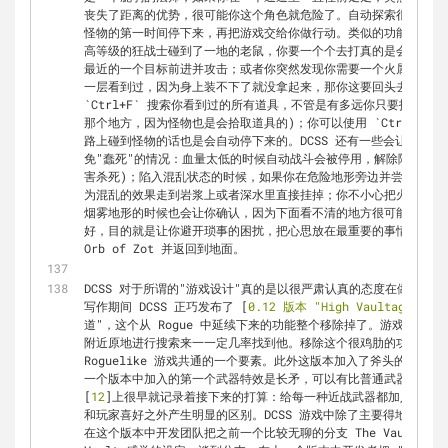
丧失了距离的优势，很可能你这个角色就危险了。自动探索很优雅的
怪物的第一时间停下来，再把游戏交给你做行动。类似的功能还有非
高等级的狂战士碰到了一地的老鼠，你要一个个去打真的是会很头疼。D
最近的一个目标前进并攻击；或者你突然发现你需要一个火属性抗性
`Ctrl+F`
 搜索你看到过的所有道具，不管是有多远你只要找到了就
那个地方，因为怪物也是会拾取道具的)；你可以使用 
`Ctrl+G`
 
路上碰到怪物的话也是会自动停下来的。DCSS 还有一些会让你很
免"蠢死"的情况：血量太低的时候自动战斗会被停用，解除陷阱也会
害杀死)；陷入混乱状态的时候，如果你在危险地形旁边并尝试移动
为混乱的效果走到岩浆上或者深水里直接挂掉；你不小心把火球法杖
烟雾地形的时候也会让你确认，因为下面看不清的地方很可能就是岩浆
好，目的就是让你避开琐事的困扰，把心思放在最重要的事情上：到最下层的
Orb of Zot 并返回到地面。
DCSS 对于所谓的"游戏设计"真的是以很严肃认真的态度在做，最
写作期间 DCSS 正巧发布了 [
0.12 版本 "High Vaultage"
][
11
道"，这个从 Rogue 中延续下来的功能整个移除掉了。游戏中原
附近原地进行搜索来一一定几率找到他。移除这个很鸡肋的功能虽然
Roguelike 游戏共通的一个要素。此外这版本加入了斧头的攻击
一个版本中加入的第一个武器特效是长矛，可以有比普通武器多一个单位
[
12
]上很早就记录着接下来的打算：给每一种近战武器都加入特殊
和玩家喜好之外产生明显的区别。DCSS 游戏中除了主要得地牢，
在这个版本中开发团队把之前一个比较无聊的分支 The Vault 进