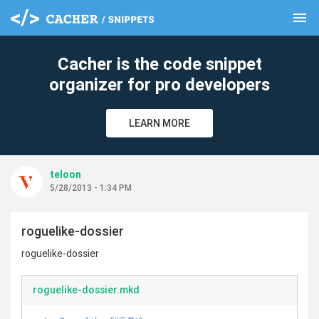
menu
clear
Cacher is the code snippet
organizer for pro developers
LEARN MORE
teloon
5/28/2013 - 1:34 PM
roguelike-dossier
roguelike-dossier
roguelike-dossier.mkd