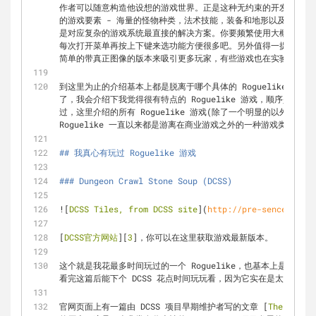
作者可以随意构造他设想的游戏世界。正是这种无约束的开发思路才使得 
的游戏要素 - 海量的怪物种类，法术技能，装备和地形以及各种各
是对应复杂的游戏系统最直接的解决方案。你要频繁使用大概十来个
每次打开菜单再按上下键来选功能方便很多吧。另外值得一提的是很多现代
简单的带真正图像的版本来吸引更多玩家，有些游戏也在实验设计基
到这里为止的介绍基本上都是脱离于哪个具体的 Roguelike 游
了，我会介绍下我觉得很有特点的 Roguelike 游戏，顺序是按
过，这里介绍的所有 Roguelike 游戏(除了一个明显的以外)都
Roguelike 一直以来都是游离在商业游戏之外的一种游戏类型，
## 我真心有玩过 Roguelike 游戏
### Dungeon Crawl Stone Soup (DCSS)
![
DCSS Tiles, from DCSS site
](
http://pre-sence.com/s
[
DCSS官方网站
][
3
]，你可以在这里获取游戏最新版本。
这个就是我花最多时间玩过的一个 Roguelike，也基本上是为什
看完这篇后能下个 DCSS 花点时间玩玩看，因为它实在是太棒了
官网页面上有一篇由 DCSS 项目早期维护者写的文章 [
The Dawn 