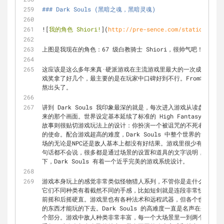
### Dark Souls (黑暗之魂，黑暗灵魂)
![
我的角色 Shiori!
](
http://pre-sence.com/static/archi
上图是我现在的角色：67 级白教骑士 Shiori，很帅气吧！
这应该是这么多年来真·硬派游戏在主流游戏里最大的一次成功，MetaC
戏奖拿了好几个，最主要的是在玩家中口碑好到不行。FromSoftw
熬出头了。
讲到 Dark Souls 我印象最深的就是，每次进入游戏从读盘界
来的那个画面。世界设定基本延续了标准的 High Fantasy 的
故事则很贴切游戏玩法上的设计：你扮演一个被诅咒的不死者，在 Lo
的使命。配合游戏超高的难度，Dark Souls 中整个世界的设定
场的无论是NPC还是敌人基本上都没有好结果。游戏里很少有大段的
句话都不会说，很多都是通过场景的设置和道具的文字说明，让玩家
下，Dark Souls 有着一个近乎完美的游戏系统设计。
游戏本身玩上的感觉非常类似怪物猎人系列，不管你是走什么路线都
它们不同种类有着截然不同的手感，比如短剑就是连段非常快但是伤
前摇和后摇硬直。游戏里也有各种法术和远程武器，但各个也是特点
的东西才能玩的下去。Dark Souls 的高难度一直是名声在外，
个部分。游戏中敌人种类非常丰富，每一个大场景里一到两个 BOS