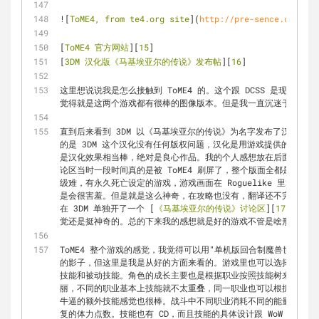
![
ToME4, from te4.org site
](
http://pre-sence.com/sta
[
ToME4 官方网站
][
15
]  
[
3DM 汉化版《马基埃亚尔的传说》发布帖
][
16
]
这里想说说我是怎么接触到 ToME4 的。这个跟 DCSS 是现今最流行
觉得就是这两个游戏都有很棒的图像版本。但是我一直沉迷于 DCS
直到后来看到 3DM 以《马基埃亚尔的传说》为名字发布了汉化版
的是 3DM 这个汉化没有任何版权问题，汉化是用游戏提供的插件
是汉化效果相当棒，绝对是良心作品。我的个人感想放在后面再说，当
论区当时一段时间真的是被 ToME4 刷屏了，整个版面全都是相关
级难，有永久死亡设定的游戏，游戏画面在 Roguelike 里算是顶
是会很害羞。但是就是这么神奇，在攻略也没有，翻译还不完全的条件
在 3DM 单独开了一个 [
《马基埃亚尔的传说》讨论区
][
17
]，现在
觉还是挺神奇的。总的下来我的感想就是好的游戏不管是啥形式，在
ToME4 整个游戏的感觉，我觉得可以用"单机版回合制魔兽世界"
的影子，但这里是我是从好的方面来看的。游戏里也可以选择种族，
技能和被动技能。角色的成长主要也是根据职业按照技能树来发展不同
丽，不同的职业基本上技能就不太重叠，同一职业也可以根据加点玩
牛逼的额外技能感觉也很棒。战斗中不同职业消耗不同的能量点数，
复的体力点数。技能也有 CD，而且技能的具体设计跟 WoW 很神