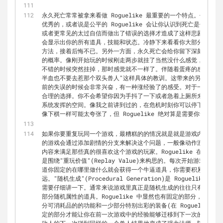
永久死亡常常被拿来看做 Roguelike 最重要的一个特点。任何一个 
优秀的，或者说是公平的 Roguelike 会让你认识到死亡是你的
或者更常见的太过自信而做出了错误的选择才造成了这样悲剧的结果。大部
会显示出你的所有道具，技能和状态。冷静下来看看你大部分情况下
方法，接着后悔不已。另外一方面，永久死亡会给你留下深刻的印象
的概率。像刚开始玩的时候刚走两步就挂了当然没什么感觉，当你稍
不错的时候突然挂掉，那时感觉就不一样了。伴随着蛋疼的感受，你
半血也不要去惹那个双头兽人"这样具体的教训。这带来的另外一个
前的失误的时候会非常兴奋，有一种涨经验了的感受。对于一个有着
合理的选择。你不会希望你因为手抖了一下或者急着上厕所来就玩挂
系统发挥的空间。像我之前讲到过的，在危机时刻你可以停下来权衡
像下棋一样可能太夸张了，但 Roguelike 绝对算是需要你动动脑
如果你要重复玩同一个游戏，最糟糕的的情况就是就是游戏内容是完
的游戏会通过添加剧情的分支来解决这个问题，一般像动作游戏和RP
内容来满足那些真的很喜欢这个游戏的玩家。Roguelike 在这方
是围绕"重玩价值"(Replay Value)来构思的。每次开始游戏
道你固定的在哪里做什么就会获得一个牛逼道具，你需要积累经验，
远。"随机生成"(Procedural Generation)是 Rogueli
需要仔细讲一下。通常来说游戏里真正是随机生成的往往只有地形，
部分随机属性的道具。Roguelike 中显然也有固定的部分，这里
分可消耗品的的功能和一少部分特别出彩的装备(在 Roguelike 中通
定的部分才能让你在前一次游戏中的经验能够迁移到下一次的游戏中