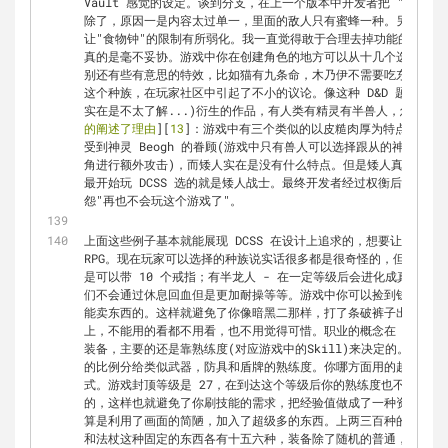
Vault 感觉的设定。谈到分支，在上一个版本中开发者把 "The H
除了，原因一是内容太过单一，里面的敌人只有蜜蜂一种。另一方面
让"食物钟"的限制有所弱化。我一直觉得敢于合理去掉功能的设计者才
真的是毫不妥协。游戏中你在创建角色的地方可以从十几个选择中挑
别还有些有意思的特效，比如猫有九条命，木乃伊不需要吃东西等等
这个种族，在玩家社区中引起了不小的议论。像这种 D&D 题材(准确的
实在是不太了解...)衍生的作品，有人类有精灵有半兽人，怎么可
的阐述了理由
][
13
]：游戏中有三个类似的以皮糙肉厚为特点的种族
受到神灵 Beogh 的眷顾(游戏中只有兽人可以选择跟从的神灵)，
角进行额外攻击)，而矮人实在是没有什么特点。但是矮人真的是很
最开始玩 DCSS 选的就是矮人战士。最终开发者经过权衡后很坚
怨"再也不会玩这个游戏了"。
上面这些例子基本就能展现 DCSS 在设计上追求的，想要让这个游戏
RPG。现在玩家可以选择的种族说实话很多都是很奇怪的，但真的是
是可以带 10 个戒指；有半龙人 - 在一定等级后会进化成真的龙；
们不会通过休息回血但是更加耐操等等。游戏中你可以捡到钱，可以
能卖东西的。这样就避免了你像暗黑二那样，打了条破裤子出来也要
上，不能用的看都不用看，也不用觉得可惜。职业的概念在 DCSS
装备，主要的还是靠熟练度(对应游戏中的Skill)来决定的。你的
的比例分给类似武器，防具和盾牌的熟练度。你哪方面用的越多哪方
式。游戏封顶等级是 27，在到达这个等级后你的熟练度也不会再有
的，这样也就避免了你刷技能的需求，把经验值做成了一种资源让你来
算是利用了画面的简陋，加入了超级多的东西。上两三百种的怪物，
和法杖这种固定的东西各有十五六种，装备除了随机的普通，和带特