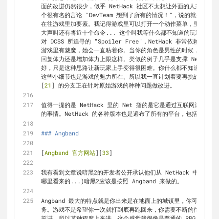
面的改进仍然很少，似乎 NetHack 社区不太想让外面的人来跟他们分
个很有名的言论 "DevTeam 想到了所有的情况！"，说的就是官方版
在往游戏里加要素。我记得游戏里可以打开一个动作菜单，里面可选
大声叫还有将近十个命令... 这个叫我等什么都不知道的玩家上来
对 DCSS 所追寻的 "Spoiler Free"，NetHack 非常依
游戏里有魅魔，她会一直粘着你。当你的角色是男性的时候，你需要
回复体力还是增加体力上限这样。类似的例子几乎是支撑 NetHac
好，只是这种思路让新玩家上手变得很困难。你什么都不知道的情况
这些小细节也是游戏的魅力所在。所以我一直计划着要再挑战一次，
[
21
] 的分支正在针对原始游戏的种种问题做改进。
值得一提的是 NetHack 里的 Net 指的是它是通过互联网远程
的事情。NetHack 的各种版本也是遍布了所有的平台，包括 Andro
### Angband
[
Angband 官方网站
][
33
]
我有看到文章说暗黑2的开发者公开承认他们从 NetHack 中吸取
哪里看来的...)暗黑2应该是按照 Angband 来做的。
Angband 最大的特点就是你出来是在地面上的城镇里，你可以在
务。游戏不是希望你一次就打到底再跑回来，你需要不断的往返于城
前进。所以某种程度上来讲，这个感觉就很像是普通的 RPG 了 -