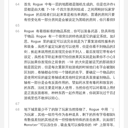
首先 Rogue 中每一层的地图都是随机生成的。但是也许作者有些
层都是由大概 7-10 个四方形房间组成，之间用刚好玩家穿过的通
Rogue 的后续者们比起来算是相当单调的。普通的房间只要你踏
有些变化有一部分房间是会被设定为黑暗的房间，你只看得到周围的
Rogue 有着很标准的物品系统，你可以装备武器，防具和指环，
于物品 Rogue 有一个很突出的特色就是它的鉴定系统。如果你玩过 
思。Rogue 里的鉴定可以说完全就是为了重复游戏性服务的。游
和装备，虽然不鉴定玩家也可以使用，但是你看不到物品的属性。可
剑，捡起来就用然后发现完全砍不到人，最后发现它带有命中率 -1
设定，虽然名字听起来很可怕但效果其实就是如果你不小心装备上了
所以如果你发现你之前拿的 -10 的大剑是被诅咒的那就很头疼了
能是固定的，但是每次重新开始游戏的时候他们名字会被随机打散。
区别的，卷轴都会付给一个随机的名字。要确定一个物品的功能只有
是使用对应的鉴定卷轴或者其他特定的道具直接鉴别物品。让这个系
轴有一部分是会有反面作用的。譬如药水里有毒药和致盲的，卷轴里
的东西。法杖主要是对敌人使用，当然你也可以对着墙上用然后反弹
是正面反面都有。种种东西一起作用起来，你就算玩过千百盘对游戏
游戏里也不敢掉以轻心。
地下城里最少不了的除了玩家当然怪物了。Rogue 中用 
`|`
, 
`-`
为玩家，其他一组符号作为各种道具，剩下的所有字母都留给了怪物。
有数值差别的其他还有一些怪物有特殊的攻击效果。比如很字面上的，毒
Monster"可以冻住你，吸血鬼可以偷取你的 HP 上限等等。Rogue 