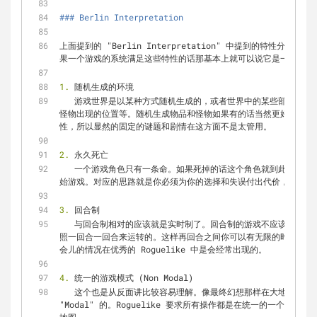
### Berlin Interpretation
上面提到的 "Berlin Interpretation" 中提到的特性分
果一个游戏的系统满足这些特性的话那基本上就可以说它是一个 "Rogu
1.
 随机生成的环境
   游戏世界是以某种方式随机生成的，或者世界中的某些部分是随机生成的。这里可以包括地形，物品和
怪物出现的位置等。随机生成物品和怪物如果有的话当然更好啦。随
性，所以显然的固定的谜题和剧情在这方面不是太管用。
2.
 永久死亡
   一个游戏角色只有一条命。如果死掉的话这个角色就到此为止了，你只能以另一个角色的身份来重新开
始游戏。对应的思路就是你必须为你的选择和失误付出代价，就像现
3.
 回合制
   与回合制相对的应该就是实时制了。回合制的游戏不应该对现实时间的流逝有反应，游戏中的世界是按
照一回合一回合来运转的。这样再回合之间你可以有无限的时间进行
会儿的情况在优秀的 Roguelike 中是会经常出现的。
4.
 统一的游戏模式 (Non Modal)
   这个也是从反面讲比较容易理解。像最终幻想那样在大地图上走，遇敌切换到战斗界面的游戏就是 
"Modal" 的。Roguelike 要求所有操作都是在统一的一个界面