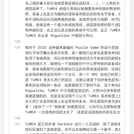
实上我好像大部分游戏里都是挑近战职业...)，一上来的主动技能
感觉就来了。ToME4 的战斗系统比较侧重各种技能的释放和 Buff/
样。装备上也是分为随机的渣装备和固定的彩色名字装备。很多装备
有不消耗回合向后跳两格的技能。游戏里也有大地图，你可以在城镇
练级。游戏还有一个庞大的成就系统，就是跟你想的那个成就一样。
和种族职业，在之后以及后面的角色中可以用。反正 ToME4 里到处都
ToME4 在众多 Roguelike 中能脱引而出。
相对于 DCSS 这种越来越偏向"Puzzle Game"的设计思路，ToM
有红字绿字飘出来表示伤害，跟一般怪打起来也是要来来回回几回合，让
取消了食物系统，所以你有闲情逸致的话大可来来回回刷怪捡东西回城
备给的很大方，随便玩一下就能捡到个什么带特效的装备或者套装啥
务，很多地图都可以捡到类似日志的东西来描述剧情。但就在你正玩
会发现你被传送到另外一个次元，有一个 NPC 说你已经死了，这
是 ToME4 里永久死亡的设定，在默认难度下你的角色是有几条命
果死掉会消耗掉一条命，如果都死完了那对不起，这个角色就没有了。
Roguelike。ToME4 中大地图是固定的，大部分任务和剧情也
真都是随机的。但是说实话我个人认为 ToME4 某些程度上更像一个
永久死亡在某些程度上在这里有些多余。而且游戏作者为游戏的捐赠者(
者！)提供了一个"探险者"的难度设定，让你可以无限制的复活，我
ToME4 一次游戏的流程太长了，或者是说游戏的内容实在太多了。
ToME4 是它的作者 DarkGod 自己一人完成的，除了游戏本身有
把社区做到了游戏里面。你可以在他网站注册一个账号，然后在游戏