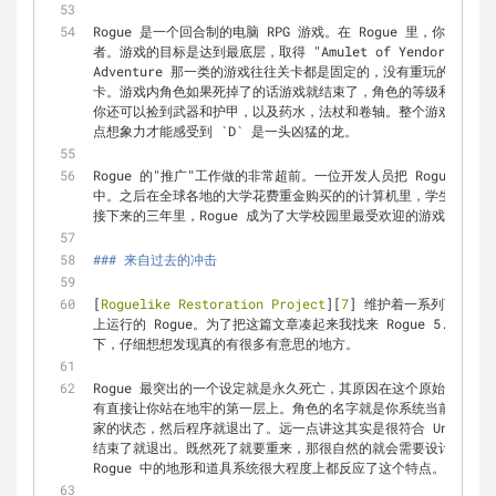
Rogue 是一个回合制的电脑 RPG 游戏。在 Rogue 里，你扮
者。游戏的目标是达到最底层，取得 "Amulet of Yendor"，
Adventure 那一类的游戏往往关卡都是固定的，没有重玩的价值
卡。游戏内角色如果死掉了的话游戏就结束了，角色的等级和装备也
你还可以捡到武器和护甲，以及药水，法杖和卷轴。整个游戏的界面
点想象力才能感受到 
`D`
 是一头凶猛的龙。
Rogue 的"推广"工作做的非常超前。一位开发人员把 Rogue 内置到了
中。之后在全球各地的大学花费重金购买的的计算机里，学生们在命
接下来的三年里，Rogue 成为了大学校园里最受欢迎的游戏。
### 来自过去的冲击
[
Roguelike Restoration Project
][
7
] 维护着一系列可以在现
上运行的 Rogue。为了把这篇文章凑起来我找来 Rogue 5.4，
下，仔细想想发现真的有很多有意思的地方。
Rogue 最突出的一个设定就是永久死亡，其原因在这个原始的版
有直接让你站在地牢的第一层上。角色的名字就是你系统当前登陆的
家的状态，然后程序就退出了。远一点讲这其实是很符合 Unix 
结束了就退出。既然死了就要重来，那很自然的就会需要设计让每次
Rogue 中的地形和道具系统很大程度上都反应了这个特点。