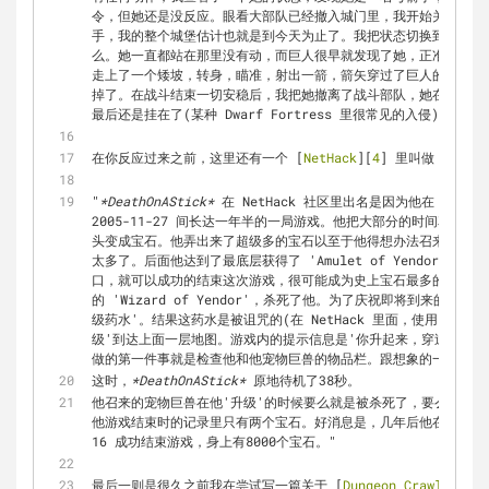
令，但她还是没反应。眼看大部队已经撤入城门里，我开始关闭大门
手，我的整个城堡估计也就是到今天为止了。我把状态切换到外面这
么。她一直都站在那里没有动，而巨人很早就发现了她，正准备过去
走上了一个矮坡，转身，瞄准，射出一箭，箭矢穿过了巨人的头盔，
掉了。在战斗结束一切安稳后，我把她撤离了战斗部队，她在我的城
最后还是挂在了(某种 Dwarf Fortress 里很常见的入侵)上。”
在你反应过来之前，这里还有一个 [
NetHack
][
4
] 里叫做 [
Death
"
*DeathOnAStick*
 在 NetHack 社区里出名是因为他在 nethack.
2005-11-27 间长达一年半的一局游戏。他把大部分的时间花在
头变成宝石。他弄出来了超级多的宝石以至于他得想办法召来宠物巨
太多了。后面他达到了最底层获得了 'Amulet of Yendor'
口，就可以成功的结束这次游戏，很可能成为史上宝石最多的成功完
的 'Wizard of Yendor'，杀死了他。为了庆祝即将到来的
级药水'。结果这药水是被诅咒的(在 NetHack 里面，使用了被
级'到达上面一层地图。游戏内的提示信息是'你升起来，穿过了屋顶
做的第一件事就是检查他和他宠物巨兽的物品栏。跟想象的一样，里
这时，
*DeathOnAStick*
 原地待机了38秒。  
他召来的宠物巨兽在他'升级'的时候要么就是被杀死了，要么就是
他游戏结束时的记录里只有两个宝石。好消息是，几年后他在一次 405 
16 成功结束游戏，身上有8000个宝石。"
最后一则是很久之前我在尝试写一篇关于 [
Dungeon Crawl Stone