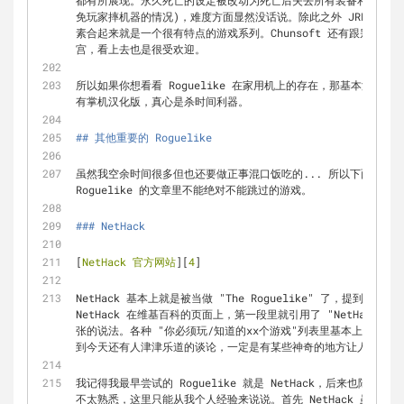
都有所展现。永久死亡的设定被改动为死亡后失去所有装备和金钱(
免玩家摔机器的情况)，难度方面显然没话说。除此之外 JRPG 的
素合起来就是一个很有特点的游戏系列。Chunsoft 还有跟别厂
宫，看上去也是很受欢迎。
所以如果你想看看 Roguelike 在家用机上的存在，那基本没得
有掌机汉化版，真心是杀时间利器。
## 其他重要的 Roguelike
虽然我空余时间很多但也还要做正事混口饭吃的... 所以下面是几个
Roguelike 的文章里不能绝对不能跳过的游戏。
### NetHack
[
NetHack 官方网站
][
4
]
NetHack 基本上就是被当做 "The Roguelike" 了，提到 Ro
NetHack 在维基百科的页面上，第一段里就引用了 "NetHack
张的说法。各种 "你必须玩/知道的xx个游戏"列表里基本上都少不了
到今天还有人津津乐道的谈论，一定是有某些神奇的地方让人如此着
我记得我最早尝试的 Roguelike 就是 NetHack，后来也陆
不太熟悉，这里只能从我个人经验来说说。首先 NetHack 虽然