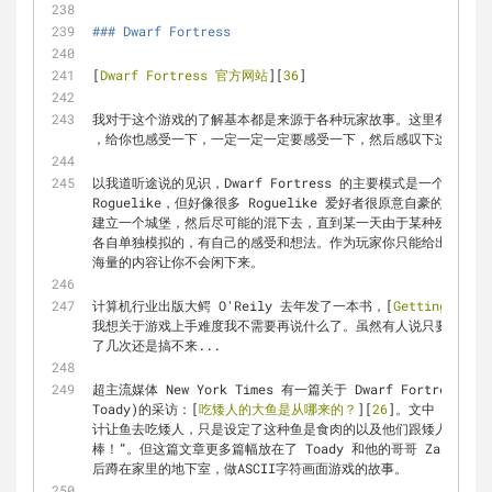
### Dwarf Fortress
[
Dwarf Fortress 官方网站
][
36
]
我对于这个游戏的了解基本都是来源于各种玩家故事。这里有一个制作
，给你也感受一下，一定一定一定要感受一下，然后感叹下这怎么可
以我道听途说的见识，Dwarf Fortress 的主要模式是一个模拟
Roguelike，但好像很多 Roguelike 爱好者很原意自豪的
建立一个城堡，然后尽可能的混下去，直到某一天由于某种残酷的悲
各自单独模拟的，有自己的感受和想法。作为玩家你只能给出命令，
海量的内容让你不会闲下来。
计算机行业出版大鳄 O'Reily 去年发了一本书，[
Getting Star
我想关于游戏上手难度我不需要再说什么了。虽然有人说只要静下来
了几次还是搞不来...
超主流媒体 New York Times 有一篇关于 Dwarf Fortress 以
Toady)的采访：[
吃矮人的大鱼是从哪来的？
][
26
]。文中 Toad
计让鱼去吃矮人，只是设定了这种鱼是食肉的以及他们跟矮人差不多
棒！”。但这篇文章更多篇幅放在了 Toady 和他的哥哥 Zach 
后蹲在家里的地下室，做ASCII字符画面游戏的故事。