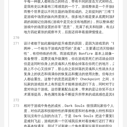
乎每一种敌人都有自己的特点，带有不同的攻击方式和特点。另一方面的，
是我有史以来最有三维感觉的一个了。游戏整体是一个开放的大世界
而整个世界是以不同主题的场景组成的。之前提到的"三维"除了从
是游戏中场景的纵向跨度很大。很多地方都是要从底爬到顶再一层一
易的就能记住路线(游戏中是完全没有地图的)，所以整体感受起来
游戏中的场景设置的非常"恶意"，充满了机关和陷阱，有点处处想
地方四处紧张的观察半天，后面还得举着盾牌慢慢走。
设计者敢于如此极端的提升难度的原因，是因为游戏里的 "Bonfire" 
两种，一个相当于游戏内货币的"灵魂"，主要通过消灭怪物和拾取特
性"，有些特殊的作用。而游戏里的 Bonfire 基本上就像一般游戏里
装备整理，花费灵魂升级属性，你在游戏里死亡的话就会回到最近一个 
但是这同时你身上的灵魂和人性都会掉落在你死亡的地方，之后你需
路上不小心又挂掉了，那么你之前掉落的灵魂和人性就永久的消失了。另
复身上的状态和填满你的恢复品和魔法的使用次数。但每次你在 Bonfi
人都会重生。这整个的意思就是两个 Checkpoint 之间，你可
玩家的游戏技术上有所提升才能将游戏进行下去，同时对于连续死亡
度对待这个游戏。这些要素配合起来，带来的是让你笑不出来还手心
术逐渐提高，角色属性装备不断提升所带来的成就感也是其他游戏不
相对于游戏中角色的成长，Dark Souls 很强调玩家你个人的游
度，对你武器和技能特性的掌握程度和对各种敌人特性和应对方式的
复玩没有什么别的办法了。于是 Dark Souls 把这个重复玩的
是难到飞起，游戏的第一个区域我后来对着攻略打还打了将近两个小
色基本快通关，我试了试新建一个角色重新玩最开始的部分，结果二