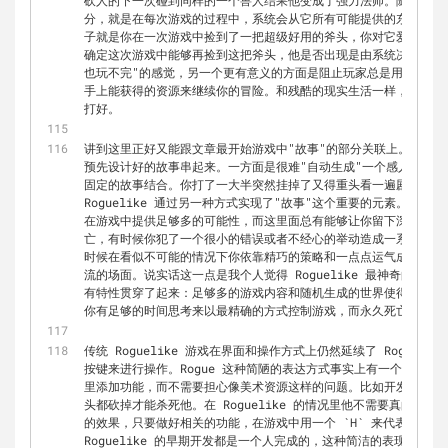
砍人的下一次碰到同样的一个兽人结果他变成了强力法师。随机生成
分，就是在每次游戏的过程中，系统会从它所有可能提供的东西中抽
子就是你在一次游戏中捡到了一把超级好用的斧头，你对它爱不释手
确定这次游戏中能够再捡到这把斧头，他是否出现是由系统决定的。
也玩不完"的感觉，另一个更有意义的方面是阻止玩家总是用某种固
手上能获得的资源来继续你的冒险。和残酷的现实生活一样，你不能
打好。
讲到这里正好又能跟文章最开始游戏中"故事"的部分关联上。Rogue
预先设计好的故事串起来。一方面是很难"自动生成"一个感人的故
固定的故事结合。你打了一大半突然挂掉了又得重头看一遍剧情那再
Roguelike 通过另一种方式实现了"故事"这个重要的元素。Rogu
在游戏中提供足够多的可能性，而这里面总有能够让你留下深刻印象
亡，有时候你犯了一个很小的错误或者不经心的举动造成一系列连锁
时候在看似不可能的情况下你依靠精巧的策略和一点点运气成功逃出
流的场面。说实话这一点是我个人觉得 Roguelike 最神奇的一个地方
有特性贯穿了起来：足够多的游戏内容和随机生成的世界使得意外和
你有足够的时间思考来以最精确的方式控制游戏，而永久死亡让你游
传统 Roguelike 游戏在界面和操作方式上仍然延续了 Rogue
按键来进行操作。Rogue 这种简陋的表达方式事实上有一个很微妙
里添加功能，而不需要担心像美术资源这样的问题。比如开发者想加
头都砍掉才能杀死他。在 Roguelike 的情况里他不需要真的画
的效果，只要做好相关的功能，在游戏中用一个 
`H`
 来代表这个怪
Roguelike 的早期开发都是一个人完成的，这种简洁的表现方式