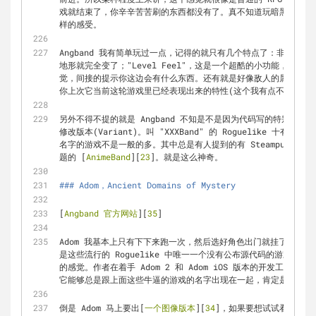
戏就结束了，你辛辛苦苦刷的东西都没有了。真不知道玩暗黑2 Hard
样的感受。
Angband 我有简单玩过一点，记得的就只有几个特点了：非持久
地形就完全变了；"Level Feel"，这是一个超酷的小功能，你
觉，间接的提示你这边会有什么东西。还有就是好像敌人的属性有可
你上次它当前这轮游戏里已经表现出来的特性(这个我有点不确定了
另外不得不提的就是 Angband 不知是不是因为代码写的特别好的原因
修改版本(Variant)。叫 "XXXBand" 的 Roguelike 十有八
名字的游戏不是一般的多。其中总是有人提到的有 Steampunk 风格
题的 [
AnimeBand
][
23
]。就是这么神奇。
### Adom，Ancient Domains of Mystery
[
Angband 官方网站
][
35
]
Adom 我基本上只有下下来跑一次，然后选好角色出门就挂了这样，所
是这些流行的 Roguelike 中唯一一个没有公布源代码的游戏，所
的感觉。作者在着手 Adom 2 和 Adom iOS 版本的开发工作
它能够总是跟上面这些牛逼的游戏的名字出现在一起，肯定是有哪里
倒是 Adom 马上要出[
一个图像版本
][
34
]，如果要想试试看的话这