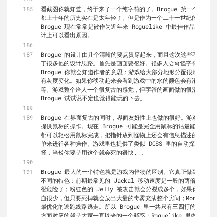
看截图你就知道，终于来了一个纯字符的了。Brogue 第一个版本
都上十年的历史实在是太年轻了。但是作为一个二十一世纪的游戏，Br
Brogue 现在常常是被作为近年来 Roguelike 中最佳作品来
计上可以看出原因。
Brogue 的设计由几个清晰的要点贯穿起来，而且这次这些不是我瞎猜
了很多他的设计思路。首先是画面要很好。很多人会奇怪字符的游戏
Brogue 你就会知道作者的意思：游戏给大部分地形分配很清晰的
有灰度变化。如果你移动起来会看到游戏中的水的颜色会有渐变，有
等。游戏整个给人一个很复古的感觉，但字符的画面做的很清晰。就
Brogue 试试说不定也觉得能玩的下去。
Brogue 在界面复古的同时，界面友好性上也做的很好。游戏的功
提供鼠标的操作。现在 Brogue 可能是完全用鼠标的话最能玩的下去的
都可以轻松用鼠标完成，把指针放到怪物上还会有信息描述的悬浮窗
单来进行各种操作。游戏里也提供了类似 DCSS 里的自动探索的功
择，当然你要是用这个就会死的很快...
Brogue 最大的一个特色就是游戏内怪物的区别。它真正做到了每
不同的特色：前期最常见的 Jackal 移动速度是一般的两倍，虽
很危险了；粉红色的 Jelly 被攻击就会分裂成多个，如果你位置没站
血很少，但只要死掉就会放出大量的毒雾充满整个房间；Monkey 
最优化的逃跑线路逃走。所以 Brogue 里一共只有三四打的怪物
方面对应的就是大家一直以来的一个疑惑：Roguelike 里做地形