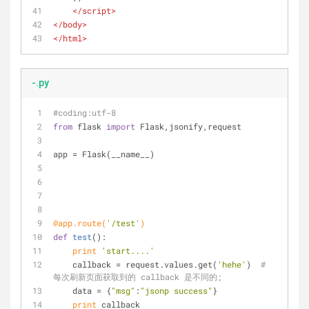
</
script
>
</
body
>
</
html
>
-.py
#coding:utf-8
from
 flask 
import
 Flask,jsonify,request
app = Flask(__name__)
@app.route(
'/test'
)
def
test
():
print
'start....'
    callback = request.values.get(
'hehe'
)  
# 
每次刷新页面获取到的 callback 是不同的;
    data = {
"msg"
:
"jsonp success"
}
print
 callback