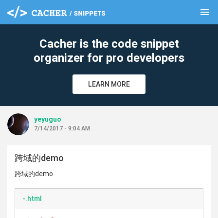
menu
clear
Cacher is the code snippet
organizer for pro developers
LEARN MORE
yeyuguo
7/14/2017 - 9:04 AM
跨域的demo
跨域的demo
-.html