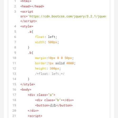
<
html
>
<
head
>
</
head
>
<
script
src
=
'https://cdn.bootcss.com/jquery/3.2.1/jquery.min.
</
script
>
<
style
>
.a
{
float
: left;
width
: 
500px
;
    }
.b
{
margin
:
10px
0
0
50px
;
border
:
1px
 solid 
#000
;
height
: 
300px
;
/*float: left;*/
    }
</
style
>
<
body
>
<
div
class
=
"a"
>
<
div
class
=
"b"
>
</
div
>
<
button
>
点击
</
button
>
</
div
>
<
script
>