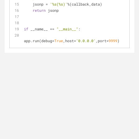
    jsonp = 
'%s(%s)'
%(callback,data)
return
 jsonp
if
 __name__ == 
"__main__"
:
app.run(debug=
True
,host=
'0.0.0.0'
,port=
9999
)