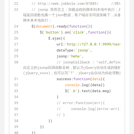
// http://web.jobbole.com/87885/      //跨域原文章
// jsonp 简而言之：加载远程的脚本到本地中执行；具体是 
端返回函数包裹一个json数据，客户端在非同源策略下，从服务器上
脚本来本地执行；
    $(
document
).ready(
function
(
)
{
        $(
'button'
).on(
'click'
,
function
(
)
{
            $.ajax({
url
:
'http://127.0.0.1:9999/test'
,
dataType
:
'jsonp'
,
jsonp
:
'hehe'
,
// jsonpCallback : "self_define_name"
自定义的jsonp回调函数名称，默认为jQuery自动生成的随机函数名
(jQuery_xxxx)，也可以写"?"，jQuery会自动为你处理数据
success
:
function
(
data
)
{
console
.log({data})
                    $(
'.b'
).text(data.msg)
                }
// error:function(err){
//     console.log({error:err})
// }
            })
        })
    })