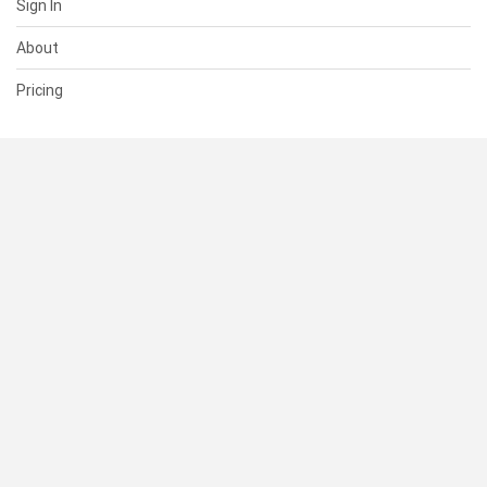
Sign In
About
Pricing
SUPPORT
Help Center
Contact Us
Status
RESOURCES
Documentation
Blog