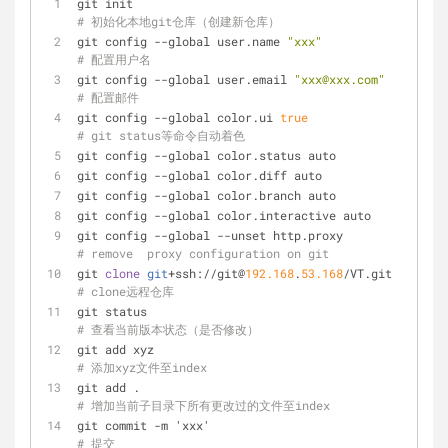
git init                                            
# 初始化本地git仓库（创建新仓库）
git config --global user.name 
"xxx"
# 配置用户名
git config --global user.email 
"xxx@xxx.com"
# 配置邮件
git config --global color.ui 
true
# git status等命令自动着色
git config --global color.status auto
git config --global color.diff auto
git config --global color.branch auto
git config --global color.interactive auto
git config --global --unset http.proxy     
# remove  proxy configuration on git
git 
clone
git
+ssh://git@
192.168
.
53.168
/VT.git     
# clone远程仓库
git status                                         
# 查看当前版本状态（是否修改）
git add xyz                                        
# 添加xyz文件至index
git add .                                           
# 增加当前子目录下所有更改过的文件至index
git commit -m 'xxx'                               
# 提交