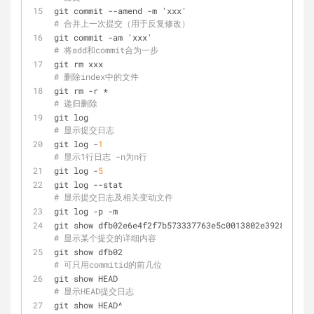
git commit --amend -m 'xxx'                     
# 合并上一次提交（用于反复修改）
git commit -am 'xxx'                              
# 将add和commit合为一步
git rm xxx                                         
# 删除index中的文件
git rm -r *                                        
# 递归删除
git log                                             
# 显示提交日志
git log -
1
# 显示1行日志 -n为n行
git log -
5
git log --stat                                     
# 显示提交日志及相关变动文件
git log -p -m
git show dfb02e6e4f2f7b57
# 显示某个提交的详细内容
git show dfb02                                     
# 可只用commitid的前几位
git show HEAD                                      
# 显示HEAD提交日志
git show HEAD^                                     