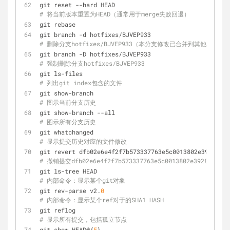
git reset --hard HEAD                             
# 将当前版本重置为HEAD（通常用于merge失败回退）
git rebase
git branch -d hotfixes/BJVEP933                
# 删除分支hotfixes/BJVEP933（本分支修改已合并到其他分支）
git branch -D hotfixes/BJVEP933                
# 强制删除分支hotfixes/BJVEP933
git ls-files                                       
# 列出git index包含的文件
git show-branch                                    
# 图示当前分支历史
git show-branch --all                             
# 图示所有分支历史
git whatchanged                                    
# 显示提交历史对应的文件修改
git revert dfb02
# 撤销提交dfb02e6e4f2f7b573337763e5c0013802e392818
git ls-tree HEAD                                   
# 内部命令：显示某个git对象
git rev-parse v2.
0
# 内部命令：显示某个ref对于的SHA1 HASH
git reflog                                         
# 显示所有提交，包括孤立节点
git show HEAD@{
5
}