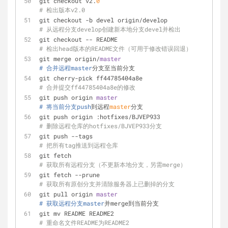
git checkout v2.
0
# 检出版本v2.0
git checkout -b devel origin/develop        
# 从远程分支develop创建新本地分支devel并检出
git checkout -- README                           
# 检出head版本的README文件（可用于修改错误回退）
git merge origin/
master
# 合并远程master
分支至当前分支
git cherry-pick ff44785404a8e                   
# 合并提交ff44785404a8e的修改
git push origin 
master
# 将当前分支push
到远程
master
分支
git push origin :hotfixes/BJVEP933           
# 删除远程仓库的hotfixes/BJVEP933分支
git push --tags                                    
# 把所有tag推送到远程仓库
git fetch                                           
# 获取所有远程分支（不更新本地分支，另需merge）
git fetch --prune                                 
# 获取所有原创分支并清除服务器上已删掉的分支
git pull origin 
master
# 获取远程分支master
并merge到当前分支
git mv README README2                             
# 重命名文件README为README2