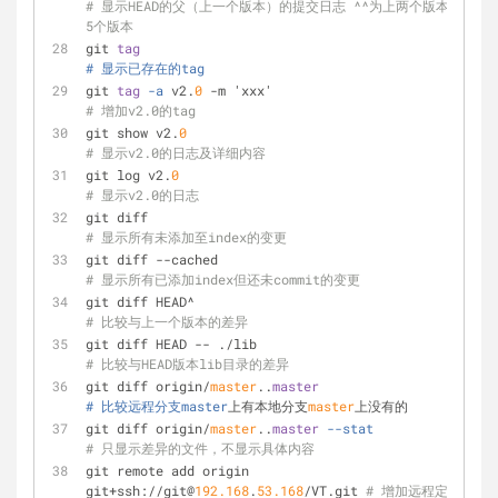
# 显示HEAD的父（上一个版本）的提交日志 ^^为上两个版本 ^5为
5个版本
git 
tag
# 显示已存在的tag
git 
tag
-a
 v2.
0
 -m 'xxx'                           
# 增加v2.0的tag
git show v2.
0
# 显示v2.0的日志及详细内容
git log v2.
0
# 显示v2.0的日志
git diff                                            
# 显示所有未添加至index的变更
git diff --cached                                 
# 显示所有已添加index但还未commit的变更
git diff HEAD^                                     
# 比较与上一个版本的差异
git diff HEAD -- ./lib                           
# 比较与HEAD版本lib目录的差异
git diff origin/
master
..
master
# 比较远程分支master
上有本地分支
master
上没有的
git diff origin/
master
..
master
--stat
# 只显示差异的文件，不显示具体内容
git remote add origin 
git+ssh://git@
192.168
.
53.168
/VT.git 
# 增加远程定义（用