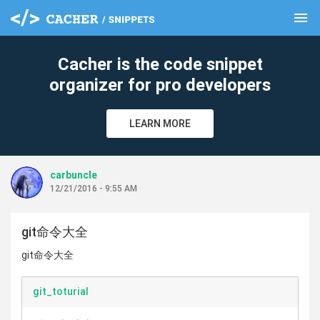
menu
clear
Cacher is the code snippet
organizer for pro developers
LEARN MORE
carbuncle
12/21/2016 - 9:55 AM
git命令大全
git命令大全
git_toturial