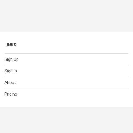
LINKS
Sign Up
Sign In
About
Pricing
SUPPORT
Help Center