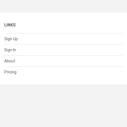
LINKS
Sign Up
Sign In
About
Pricing
SUPPORT
Help Center
Contact Us
Status