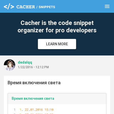
menu
clear
Cacher is the code snippet
organizer for pro developers
LEARN MORE
dedalqq
1/22/2016 - 12:12 PM
Время включения света
Время включения света
1
. 
22
.
01
.
2016
15
:
10