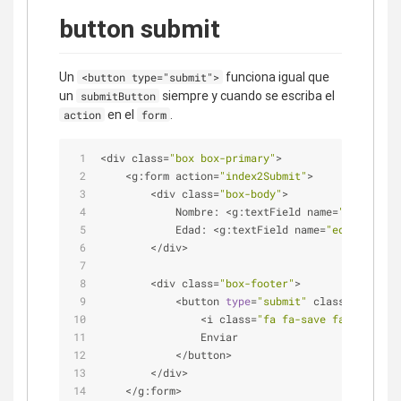
button submit
Un
funciona igual que
<button type="submit">
un
siempre y cuando se escriba el
submitButton
en el
.
action
form
<
div class
=
"box box-primary"
>
<
g:form action
=
"index2Submit"
>
<
div class
=
"box-body"
>
            Nombre: 
<
g:textField name
=
"nombre"
>
<
            Edad: 
<
g:textField name
=
"edad"
>
<
/
g:t
<
/
div
>
<
div class
=
"box-footer"
>
<
button 
type
=
"submit"
 class
=
"btn btn
<
i class
=
"fa fa-save fa-2x"
>
<
/
i
>
                Enviar
<
/
button
>
<
/
div
>
<
/
g:form
>