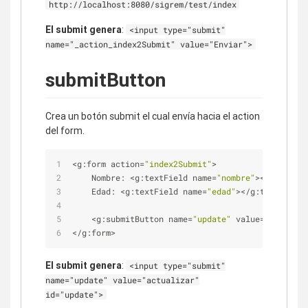
http://localhost:8080/sigrem/test/index
El submit genera
:
<input type="submit"
name="_action_index2Submit" value="Enviar">
submitButton
Crea un botón submit el cual envía hacia el action
del form.
<
g:form action
=
"index2Submit"
>
    Nombre: 
<
g:textField name
=
"nombre"
>
<
/
g:textFi
    Edad: 
<
g:textField name
=
"edad"
>
<
/
g:textField
>
<
g:submitButton name
=
"update"
 value
=
"actualiz
<
/
g:form
>
El submit genera
:
<input type="submit"
name="update" value="actualizar"
id="update">