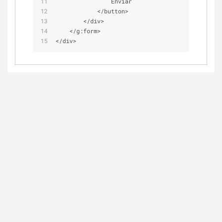
                Enviar
<
/
button
>
<
/
div
>
<
/
g:form
>
<
/
div
>