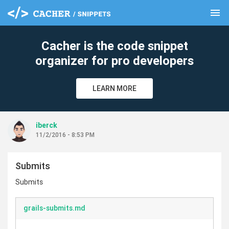
menu
clear
Cacher is the code snippet
organizer for pro developers
LEARN MORE
iberck
11/2/2016 - 8:53 PM
Submits
Submits
grails-submits.md