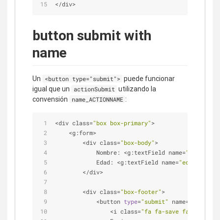
<
/
div
>
button submit with
name
Un
puede funcionar
<button type="submit">
igual que un
utilizando la
actionSubmit
convensión
:
name_ACTIONNAME
<
div class
=
"box box-primary"
>
<
g:form
>
<
div class
=
"box-body"
>
            Nombre: 
<
g:textField name
=
"nombre"
>
<
            Edad: 
<
g:textField name
=
"edad"
>
<
/
g:t
<
/
div
>
<
div class
=
"box-footer"
>
<
button 
type
=
"submit"
 name
=
"_action_
<
i class
=
"fa fa-save fa-2x"
>
<
/
i
>