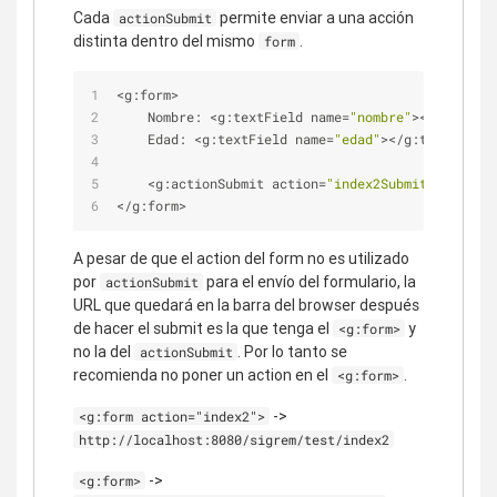
Cada
permite enviar a una acción
actionSubmit
distinta dentro del mismo
.
form
<
g:form
>
    Nombre: 
<
g:textField name
=
"nombre"
>
<
/
g:textFi
    Edad: 
<
g:textField name
=
"edad"
>
<
/
g:textField
>
<
g:actionSubmit action
=
"index2Submit"
 value
=
"
<
/
g:form
>
A pesar de que el action del form no es utilizado
por
para el envío del formulario, la
actionSubmit
URL que quedará en la barra del browser después
de hacer el submit es la que tenga el
y
<g:form>
no la del
. Por lo tanto se
actionSubmit
recomienda no poner un action en el
.
<g:form>
->
<g:form action="index2">
http://localhost:8080/sigrem/test/index2
->
<g:form>