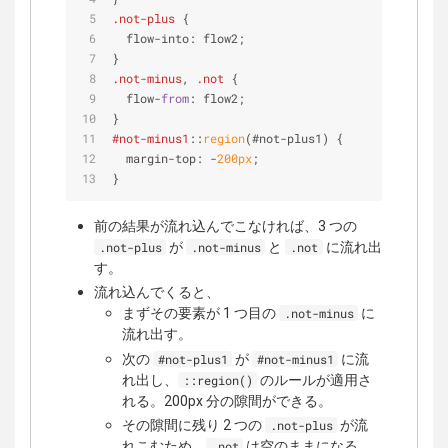
.not-plus
 {
  flow-into: flow2;
}
.not-minus
, 
.not
 {
  flow-
from
: flow2;
}
#not-minus1
::
region
(#not-plus1) {
  margin-top: -
200px
;
}
前の結果が流れ込んでこなければ、3 つの
が
と
に流れ出
.not-plus
.not-minus
.not
す。
流れ込んでくると、
まずその要素が 1 つ目の
に
.not-minus
流れ出す。
次の
が
に流
#not-plus1
#not-minus1
れ出し、
のルールが適用さ
::region()
れる。200px 分の隙間ができる。
その隙間に残り 2 つの
が流
.not-plus
れこむため、
は空のままになる。
.not