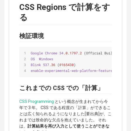
CSS Regions で計算をす
る
検証環境
Google
Chrome
34
.0
.1797
.2
 (Official Build 
246002
)
OS
Windows
Blink
537
.36
 (
@165430
)
enable-experimental-web-platform-features
 フラグ 
これまでの CSS での「計算」
CSS Programming
という概念が生まれてから今
年で 3 年。 CSS である程度の「計算」ができるこ
とは広く知られるようになりました[要出典]が、こ
れまでは致命的な欠点を抱えていました。 それ
は、
計算結果を再び入力として使うことができな