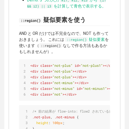
Demo: 3 つの入力
から
#i1, #i2, #i3
(i1
を計算して青色で表示する。
&& i2) || i3
疑似要素を使う
::region()
AND と OR だけでは不完全なので、NOT も作って
おきましょう。 これには
疑似要素
を
::region()
使います（
なしで作る方法もあるか
::region()
もしれませんが）。
<
div
class
=
"not-plus"
id
=
"not-plus1"
>
</
div
>
<
div
class
=
"not-plus"
>
</
div
>
<
div
class
=
"not-plus"
>
</
div
>
<
div
class
=
"not-minus"
>
</
div
>
<
div
class
=
"not-minus"
id
=
"not-minus1"
>
</
div
>
<
div
class
=
"not"
>
</
div
>
/* 前の結果が flow-into: flow2 されている前提 */
.not-plus
, 
.not-minus
 {
height
: 
100px
;
}