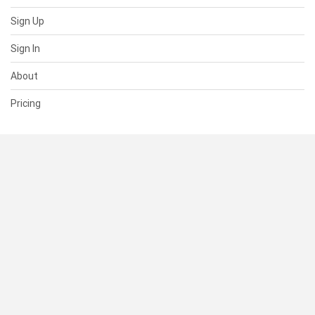
Sign Up
Sign In
About
Pricing
SUPPORT
Help Center
Contact Us
Status
RESOURCES
Documentation