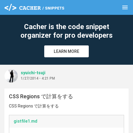
menu
clear
Cacher is the code snippet
organizer for pro developers
LEARN MORE
syuichi-tsuji
1/27/2014 - 4:21 PM
CSS Regions で計算をする
CSS Regions で計算をする
gistfile1.md