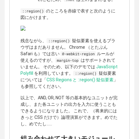
のところを赤線で表すと次のように
::region()
図にかけます。
残念ながら、
疑似要素を使えるブラ
::region()
ウザはまだありません。 Chrome （とたぶん
Safari も）では古い
ルールが
@-webkit-region
使えるのですが、
はサポートされて
margin-top
いません。 そのため、以下のデモでは
JavaScript
Polyfill
を利用しています。
疑似要素
::region()
については「
CSS Regions と ::region() 疑似要素
」
も参照してください。
以上で、AND, OR, NOT 等の基本的なユニットが完
成し、また各ユニットの出力を入力に使うことも
できるようになりました。 これで、（将来的には
きっと CSS だけで）論理演算ができます。めでた
し、めでたし……
組み合わせて大きいモジュール