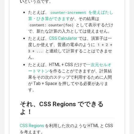
い
という点です。
たとえば、
を使えばたし
counter-increment
算・ひき算ができます
が、その結果は
として表示するだけ
content: counter(foo)
で、新たな計算の入力としては使えません。
たとえば、
CSS Calculator
では、演算子は一
度しか使えず、普通の電卓のように
1 + 2 +
と連続して計算することはできませ
3 + ...
ん。
たとえば、HTML + CSS だけで
一次元セルオ
ートマトン
を作ることができますが、計算結
果をその次のステップで利用するために人間
が Tab + Space を押してやる必要がありま
す。
それ、CSS Regions でできる
よ！
CSS Regions
を利用した次のような HTML と CSS
を考えます。