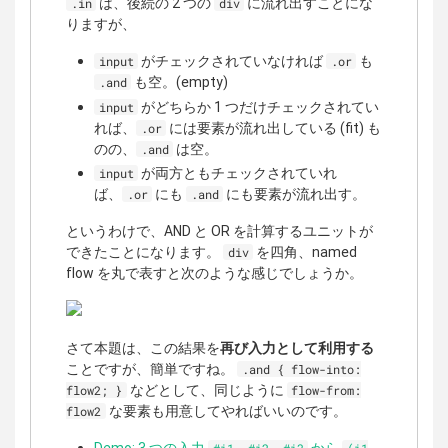
は、後続の 2 つの
に流れ出すことにな
.in
div
りますが、
がチェックされていなければ
も
input
.or
も空。(empty)
.and
がどちらか 1 つだけチェックされてい
input
れば、
には要素が流れ出している (fit) も
.or
のの、
は空。
.and
が両方ともチェックされていれ
input
ば、
にも
にも要素が流れ出す。
.or
.and
というわけで、AND と OR を計算するユニットが
できたことになります。
を四角、named
div
flow を丸で表すと次のような感じでしょうか。
さて本題は、この結果を
再び入力として利用する
ことですが、簡単ですね。
.and { flow-into:
などとして、同じように
flow2; }
flow-from:
な要素も用意してやればいいのです。
flow2