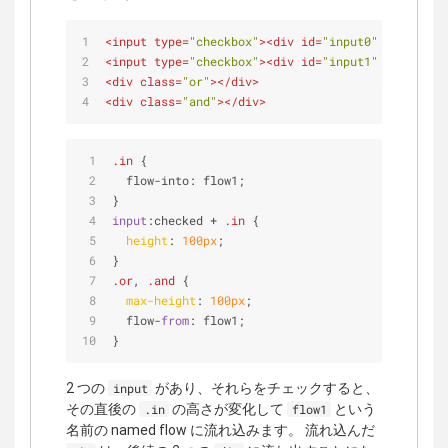
<
input
type
=
"checkbox"
>
<
div
id
=
"input0"
class
=
"in
<
input
type
=
"checkbox"
>
<
div
id
=
"input1"
class
=
"in
<
div
class
=
"or"
>
</
div
>
<
div
class
=
"and"
>
</
div
>
.in
 {
  flow-into: flow1;
}
input
:checked
 + 
.in
 {
height
: 
100px
;
}
.or
, 
.and
 {
max-height
: 
100px
;
  flow-
from
: flow1;
}
2 つの
があり、それらをチェックすると、
input
その直後の
の高さが変化して
という
.in
flow1
名前の named flow に流れ込みます。 流れ込んだ