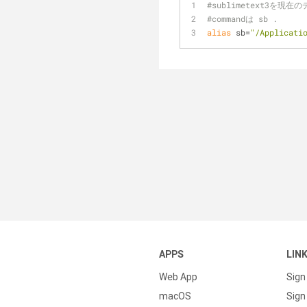
#sublimetext3を
#commandは sb .
alias
 sb=
"/Applicati
APPS
LIN
Web App
Sign
macOS
Sign 