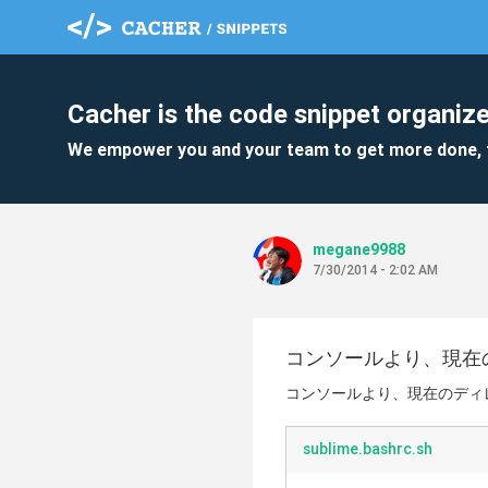
Cacher is the code snippet organize
We empower you and your team to get more done, 
megane9988
7/30/2014 - 2:02 AM
コンソールより、現在
コンソールより、現在のディ
sublime.bashrc.sh