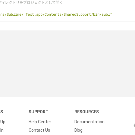
現在のディレクトリをプロジェクトとして開く
ons/Sublime\ Text.app/Contents/SharedSupport/bin/subl"
KS
SUPPORT
RESOURCES
 Up
Help Center
Documentation
In
Contact Us
Blog