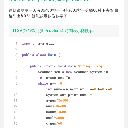
Tutor/mod/programming/view.php?a=17017
這題很簡單一天有86400秒一小時3600秒一分鐘60秒下去除 最
後印出%02d 就能顯示數位數字了
ITSA 第49次月賽 Problem2. 時間表示轉換.java
import
 java.util.*;    
public
class
Main
{    
public
static
void
main
(String[] args)
{    
        Scanner scn = 
new
 Scanner(System.in);    
int
 n=scn.nextInt();  
while
(n--!=
0
){  
int
 num=scn.nextInt(),a=
0
,b=
0
,c=
0
;  
            System.out.print(num+
"="
);  
            a=num/
86400
;  
            num%=
86400
;  
            b=num/
3600
;  
            num%=
3600
;  
            c=num/
60
;  