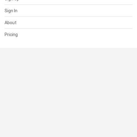
Sign In
About
Pricing
SUPPORT
Help Center
Contact Us
Status
RESOURCES
Documentation
Blog