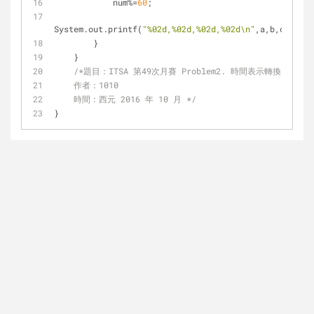
            num%=
60
;  
System.out.printf(
"%02d,%02d,%02d,%02d\n"
,a,b,c,num);
        }  
    }  
/*題目：ITSA 第49次月賽 Problem2. 時間表示轉換
    作者：1010
    時間：西元 2016 年 10 月 */
}  