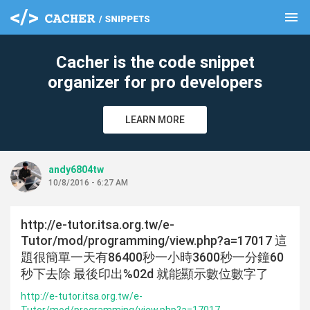
menu
clear
Cacher is the code snippet
organizer for pro developers
LEARN MORE
andy6804tw
10/8/2016 - 6:27 AM
http://e-tutor.itsa.org.tw/e-
Tutor/mod/programming/view.php?a=17017 這
題很簡單一天有86400秒一小時3600秒一分鐘60
秒下去除 最後印出%02d 就能顯示數位數字了
http://e-tutor.itsa.org.tw/e-