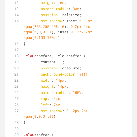
height
: 
1em
;
border-radius
: 
3em
;
position
: relative;
box-shadow
: inset 
0
 -
1px
rgba
(
255
,
255
,
255
,.
6
), 
0
2px
2px
rgba
(
0
,
0
,
0
,.
1
), inset 
0
 -
2px
2px
rgba
(
0
,
100
,
160
,.
1
);
}
.cloud
:before, .cloud:after {
	content:
''
;
position
: absolute;
background-color
: 
#fff
;
width
: 
14px
;
height
: 
14px
;
border-radius
: 
100%
;
top
: -
6px
;
left
: 
7px
;
box-shadow
: 
0
 -
2px
2px
rgba
(
0
,
0
,
0
,.
05
);
}
.cloud
:after {