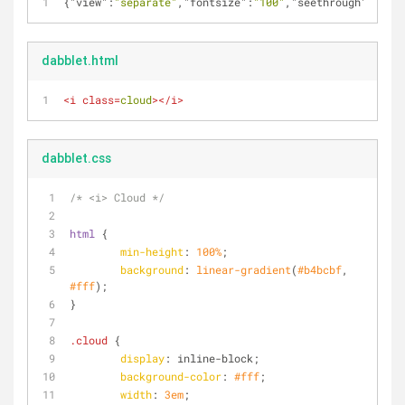
{
"view"
:
"separate"
,
"fontsize"
:
"100"
,
"seethrough"
:
""
,
"p
dabblet.html
<
i
class
=
cloud
>
</
i
>
dabblet.css
/* <i> Cloud */
html
 {
min-height
: 
100%
;
background
: 
linear-gradient
(
#b4bcbf
, 
#fff
);
}
.cloud
 {
display
: inline-block;
background-color
: 
#fff
;
width
: 
3em
;