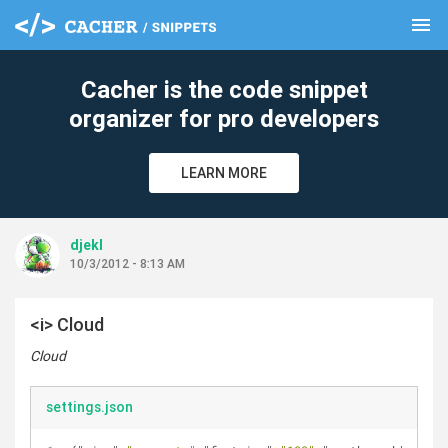
menu
clear
Cacher is the code snippet
organizer for pro developers
LEARN MORE
djekl
10/3/2012 - 8:13 AM
<i> Cloud
Cloud
settings.json