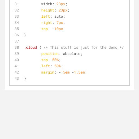
	width: 
23px
;
height
: 
23px
;
left
: auto;
right
: 
7px
;
top
: -
10px
}
.cloud
 { 
/* This stuff is just for the demo */
position
: absolute;
top
: 
50%
;
left
: 
50%
;
margin
: -.
5em
 -
1.5em
;
}