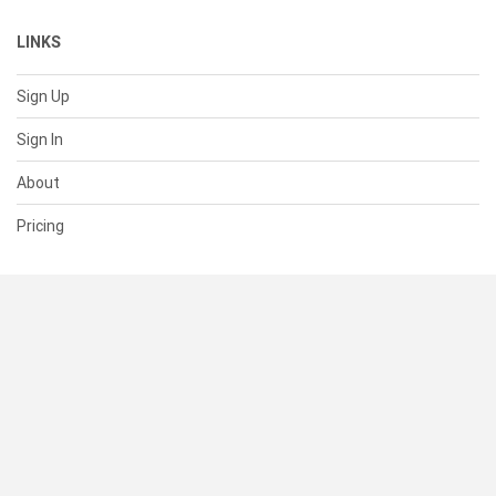
LINKS
Sign Up
Sign In
About
Pricing
SUPPORT
Help Center
Contact Us
Status
RESOURCES