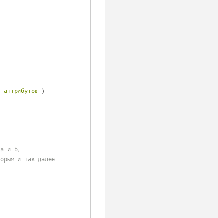
" аттрибутов"
)
 a и b,
торым и так далее