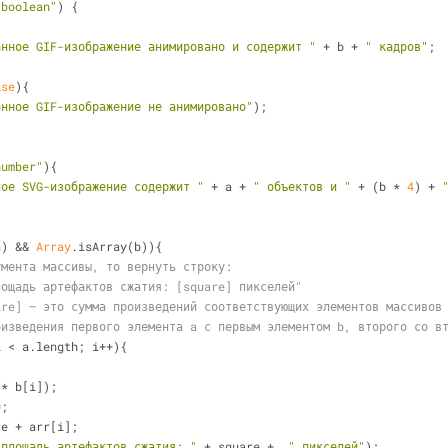
"boolean"
) {
анное GIF-изображение анимировано и содержит "
 + b + 
" кадров"
;
lse
){
анное GIF-изображение не анимировано"
);
number"
){
ное SVG-изображение содержит "
 + a + 
" объектов и "
 + (b * 
4
) + 
a) && 
Array
.isArray(b)){
умента массивы, то вернуть строку:
лощадь артефактов сжатия: [square] пикселей"
are] — это сумма произведений соответствующих элементов массивов
оизведения первого элемента a с первым элементом b, второго со в
i < a.length; i++){
i] * b[i]);
0
;
uare + arr[i];
 площадь артефактов сжатия: "
 + square +  
" пикселей"
);