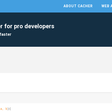
ABOUT CACHER
WEB 
r for pro developers
faster
(
a, b
)
{