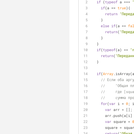
if
 (
typeof
 a === 
if
(a == 
true
){
return
"Перед
    }
else
if
(a == 
fa
return
(
"Перед
    }
  }
if
(
typeof
(a) == 
"
return
(
"Передан
  }
if
(
Array
.isArray(
// Если оба арг
//     "Общая п
//     где [squ
//     cумма пр
for
(
var
 i = 
0
; 
var
 arr = [];
      arr.push(a[
var
 square = 
      square = sq
return
(
"Общая