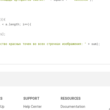
a)){
i < a.length; i++){
a[i];
ество красных точек во всех строчках изображения: "
 + sum);
KS
SUPPORT
RESOURCES
 Up
Help Center
Documentation