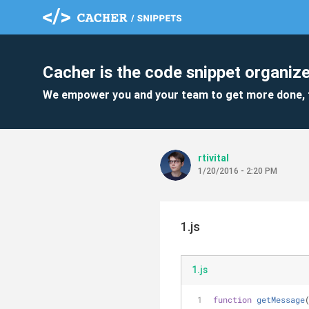
Cacher is the code snippet organize
We empower you and your team to get more done, 
rtivital
1/20/2016 - 2:20 PM
1.js
1.js
function
getMessage