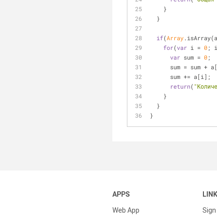
    }
  }
if
(
Array
.isArray(
for
(
var
 i = 
0
; 
var
 sum = 
0
;
      sum = sum + 
      sum += a[i];
return
(
"Колич
    }
  }
}
APPS
LIN
Web App
Sign