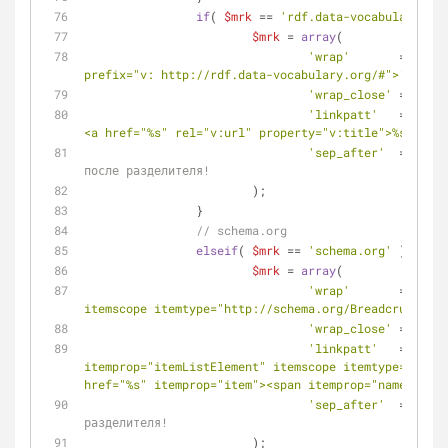
if
( 
$mrk
 == 
'rdf.data-vocabulary.org
$mrk
 = 
array
(
'wrap'
       => 
'<di
prefix="v: http://rdf.data-vocabulary.org/#">'
,
'wrap_close'
 => 
'</d
'linkpatt'
   => 
'<sp
<a href="%s" rel="v:url" property="v:title">%s</a>'
,
'sep_after'
  => 
'</s
после разделителя!
			);
		}
// schema.org
elseif
( 
$mrk
 == 
'schema.org'
 ){
$mrk
 = 
array
(
'wrap'
       => 
'<di
itemscope itemtype="http://schema.org/BreadcrumbList
'wrap_close'
 => 
'</d
'linkpatt'
   => 
'<sp
itemprop="itemListElement" itemscope itemtype="http:
href="%s" itemprop="item"><span itemprop="name">%s</
'sep_after'
  => 
''
, 
разделителя!
			);