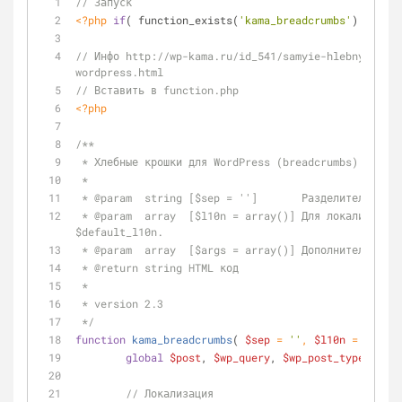
// Запуск
<?php
if
( function_exists(
'kama_breadcrumbs'
) ) kama
// Инфо http://wp-kama.ru/id_541/samyie-hlebnyie-kro
wordpress.html
// Вставить в function.php
<?php
/**
 * Хлебные крошки для WordPress (breadcrumbs)
 *
 * 
@param
  string [$sep = '']       Разделитель. По 
 * 
@param
  array  [$l10n = array()] Для локализации.
$default_l10n.
 * 
@param
  array  [$args = array()] Дополнительные а
 * 
@return
 string HTML код
 *
 * version 2.3
 */
function
kama_breadcrumbs
(
$sep
 = 
''
, 
$l10n
 = 
array
(
global
$post
, 
$wp_query
, 
$wp_post_types
;
// Локализация