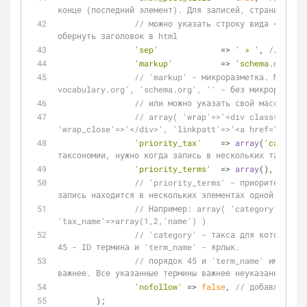
конце (последний элемент). Для записей, страниц, вло
// можно указать строку вида <span>%
обернуть заголовок в html
'sep'
             => 
' » '
, 
// разде
'markup'
          => 
'schema.org'
,
// 'markup' - микроразметка. Может б
vocabulary.org', 'schema.org', '' - без микроразметк
// или можно указать свой массив раз
// array( 'wrap'=>'<div class="kama_br
'wrap_close'=>'</div>', 'linkpatt'=>'<a href="%s">%s
'priority_tax'
    => 
array
(
'category
таксономии, нужно когда запись в нескольких таксах
'priority_terms'
  => 
array
(),
// 'priority_terms' - приоритетные э
запись находится в нескольких элементах одной таксы 
// Например: array( 'category'=>arra
'tax_name'=>array(1,2,'name') )
// 'category' - такса для которой ук
45 - ID термина и 'term_name' - ярлык.
// порядок 45 и 'term_name' имеет зн
важнее. Все указанные термины важнее неуказанных...
'nofollow'
 => 
false
, 
// добавлять re
	);