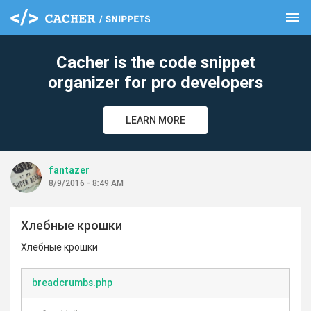
menu
clear
Cacher is the code snippet
organizer for pro developers
LEARN MORE
fantazer
8/9/2016 - 8:49 AM
Хлебные крошки
Хлебные крошки
breadcrumbs.php