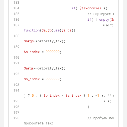
if
( 
$taxonomies
 ){
// сортируем по прио
if
( ! 
empty
(
$args
->p
					usort( 
$taxo
function
(
$a
,
$b
)
use
(
$args
)
{
$a_i
$args
->priority_tax);
if
( 
$a_index
 = 
9999999
;
$b_i
$args
->priority_tax);
if
( 
$b_index
 = 
9999999
;
retu
) ? 
0
 : ( 
$b_index
 < 
$a_index
 ? 
1
 : -
1
 ); 
// меньше 
					} );
				}
// пробуем получить 
приоритета такс