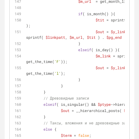
$m_url
  = get_month_link( 
$y
if
( is_month() ){
$tit
 = sprintf( 
$loc
);
$out
 = 
$y_link
 . 
$se
sprintf( 
$linkpatt
, 
$m_url
, 
$tit
 ) . 
$pg_end
 : 
$tit
 
			}
elseif
( is_day() ){
$m_link
 = sprintf( 
$
get_the_time(
'F'
));
$out
 = 
$y_link
 . 
$se
get_the_time(
'l'
);
			}
		}
	}
// Древовидные записи
elseif
( is_singular() && 
$ptype
->hierarchica
$out
 = __hierarchical_posts( 
$args
, 
	}
// Таксы, вложения и не древовидные записи
else
 {
$term
 = 
false
;