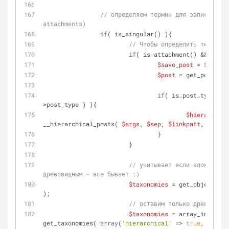
// определяем термин для записей (вк
attachments)
if
( is_singular() ){
// Чтобы определить термин д
if
( is_attachment() && 
$post
$save_post
 = 
$post
;
$post
 = get_post( 
$p
if
( is_post_type_hie
>post_type ) ){
$hierarchica
__hierarchical_posts( 
$args
, 
$sep
, 
$linkpatt
, 
$post
 
				}
			}
// учитывает если вложения п
древовидным - все бывает :)
$taxonomies
 = get_object_tax
);
// оставим только древовидны
$taxonomies
 = array_intersec
get_taxonomies( 
array
(
'hierarchical'
 => 
true
, 
'publi