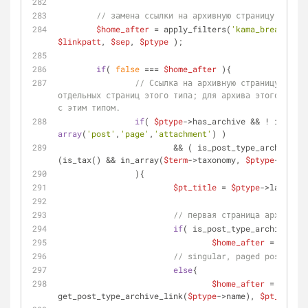
// замена ссылки на архивную страницу для ти
$home_after
 = apply_filters(
'kama_breadcrumb
$linkpatt
, 
$sep
, 
$ptype
 );
if
( 
false
 === 
$home_after
 ){
// Ссылка на архивную страницу произ
отдельных страниц этого типа; для архива этого типа;
с этим типом.
if
( 
$ptype
->has_archive && ! in_arra
array
(
'post'
,
'page'
,
'attachment'
) )
			&& ( is_post_type_archive() || is_singular() || 
(is_tax() && in_array(
$term
->taxonomy, 
$ptype
->taxon
		){
$pt_title
 = 
$ptype
->labels->
// первая страница архива ти
if
( is_post_type_archive() &
$home_after
 = 
$pt_ti
// singular, paged post_type
else
{
$home_after
 = sprint
get_post_type_archive_link(
$ptype
->name), 
$pt_title
 