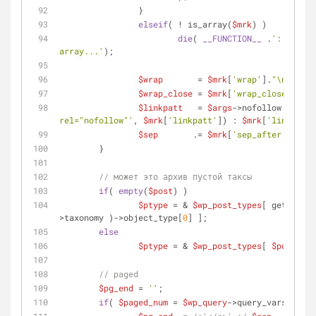
		}
elseif
( ! is_array(
$mrk
) )
die
( 
__FUNCTION__
 .
': "marku
array...'
);
$wrap
       = 
$mrk
[
'wrap'
].
"\n"
;
$wrap_close
 = 
$mrk
[
'wrap_close'
].
"\n
$linkpatt
   = 
$args
->nofollow ? str_
rel="nofollow"'
, 
$mrk
[
'linkpatt'
]) : 
$mrk
[
'linkpatt'
$sep
       .= 
$mrk
[
'sep_after'
].
"\n"
	}
// может это архив пустой таксы
if
( 
empty
(
$post
) )
$ptype
 = & 
$wp_post_types
[ get_taxon
>taxonomy )->object_type[
0
] ];
else
$ptype
 = & 
$wp_post_types
[ 
$post
->po
// paged
$pg_end
 = 
''
;
if
( 
$paged_num
 = 
$wp_query
->query_vars[
'page