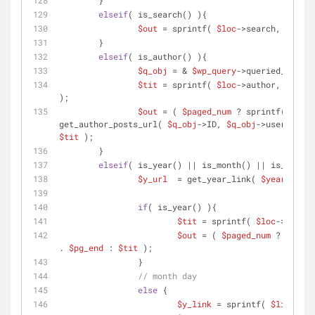
	}
elseif
( is_search() ){
$out
 = sprintf( 
$loc
->search, esc_ht
	}
elseif
( is_author() ){
$q_obj
 = & 
$wp_query
->queried_object
$tit
 = sprintf( 
$loc
->author, esc_ht
);
$out
 = ( 
$paged_num
 ? sprintf( 
$link
get_author_posts_url( 
$q_obj
->ID, 
$q_obj
->user_nicen
$tit
 );
	}
elseif
( is_year() || is_month() || is_day() 
$y_url
  = get_year_link( 
$year
 = get
if
( is_year() ){
$tit
 = sprintf( 
$loc
->year, 
$out
 = ( 
$paged_num
 ? sprint
. 
$pg_end
 : 
$tit
 );
		}
// month day
else
 {
$y_link
 = sprintf( 
$linkpatt