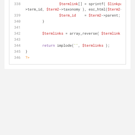
$termlink
[] = sprintf( 
$linkpatt
, ge
>term_id, 
$term2
->taxonomy ), esc_html(
$term2
->name)
$term_id
    = 
$term2
->parent;
	}
$termlinks
 = array_reverse( 
$termlink
 );
return
 implode(
''
, 
$termlinks
 );
}
?>