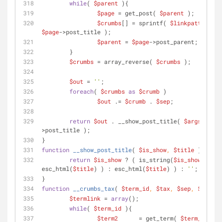
while
( 
$parent
 ){
$page
 = get_post( 
$parent
 );
$crumbs
[] = sprintf( 
$linkpatt
, get_
$page
->post_title );
$parent
 = 
$page
->post_parent;
	}
$crumbs
 = array_reverse( 
$crumbs
 );
$out
 = 
''
;
foreach
( 
$crumbs
as
$crumb
 )
$out
 .= 
$crumb
 . 
$sep
;
return
$out
 . __show_post_title( 
$args
->show
>post_title );
}
function
__show_post_title
(
$is_show
, 
$title
)
{
return
$is_show
 ? ( is_string(
$is_show
) ? sp
esc_html(
$title
) ) : esc_html(
$title
) ) : 
''
;
}
function
__crumbs_tax
(
$term_id
, 
$tax
, 
$sep
, 
$linkpa
$termlink
 = 
array
();
while
( 
$term_id
 ){
$term2
      = get_term( 
$term_id
, 
$t