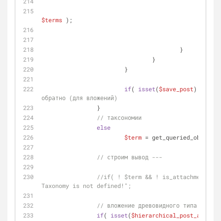
else
$terms
 );
brea
					}
				}
			}
if
( 
isset
(
$save_post
) ) 
$pos
обратно (для вложений)
		}
// таксономии
else
$term
 = get_queried_object()
// строим вывод ---
//if( ! $term && ! is_attachment() )
Taxonomy is not defined!";
// вложение древовидного типа записи
if
( 
isset
(
$hierarchical_post_attach_