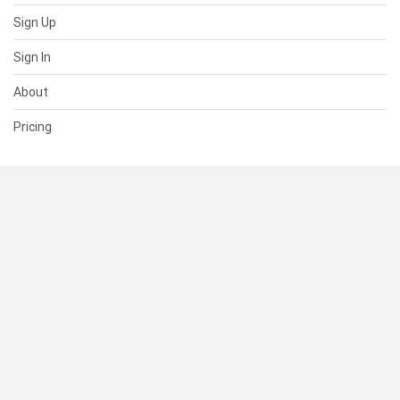
Sign Up
Sign In
About
Pricing
SUPPORT
Help Center
Contact Us
Status
RESOURCES
Documentation