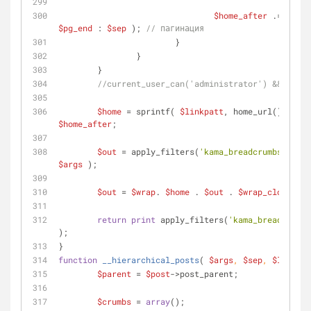
$home_after
 .= ( (
$p
$pg_end
 : 
$sep
 ); 
// пагинация
			}
		}
	}
//current_user_can('administrator') && print
$home
 = sprintf( 
$linkpatt
, home_url(), 
$loc
$home_after
;
$out
 = apply_filters(
'kama_breadcrumbs_pre_o
$args
 );
$out
 = 
$wrap
. 
$home
 . 
$out
 . 
$wrap_close
;
return
print
 apply_filters(
'kama_breadcrumbs
);
}
function
__hierarchical_posts
(
$args
, 
$sep
, 
$linkpat
$parent
 = 
$post
->post_parent;
$crumbs
 = 
array
();