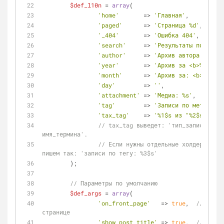
$def_l10n
 = 
array
(
'home'
       => 
'Главная'
,
'paged'
      => 
'Страница %d'
,
'_404'
       => 
'Ошибка 404'
,
'search'
     => 
'Результаты поиска п
'author'
     => 
'Архив автора: <b>%s
'year'
       => 
'Архив за <b>%d</b> 
'month'
      => 
'Архив за: <b>%s</b>
'day'
        => 
''
,
'attachment'
 => 
'Медиа: %s'
,
'tag'
        => 
'Записи по метке: <b
'tax_tag'
    => 
'%1$s из "%2$s" по т
// tax_tag выведет: 'тип_записи из "
имя_термина'.
// Если нужны отдельные холдеры, нап
пишем так: 'записи по тегу: %3$s'
	);
// Параметры по умолчанию
$def_args
 = 
array
(
'on_front_page'
   => 
true
,  
// вывод
странице
'show_post_title'
 => 
true
,  
// показ