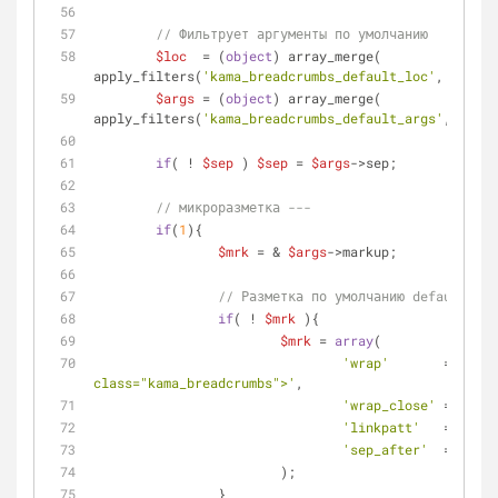
// Фильтрует аргументы по умолчанию
$loc
  = (
object
) array_merge( 
apply_filters(
'kama_breadcrumbs_default_loc'
, 
$def_l
$args
 = (
object
) array_merge( 
apply_filters(
'kama_breadcrumbs_default_args'
, 
$def_
if
( ! 
$sep
 ) 
$sep
 = 
$args
->sep;
// микроразметка ---
if
(
1
){
$mrk
 = & 
$args
->markup;
// Разметка по умолчанию default
if
( ! 
$mrk
 ){
$mrk
 = 
array
(
'wrap'
       => 
'<di
class="kama_breadcrumbs">'
,
'wrap_close'
 => 
'</d
'linkpatt'
   => 
'<a 
'sep_after'
  => 
''
,
			);
		}