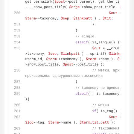
get_permalink(
$post
->post_parent), get_the_title(
$po
. __show_post_title( 
$args
->show_post_title, 
$post
->
$out
 = __cru
$term
->taxonomy, 
$sep
, 
$linkpatt
 ) . 
$tit
;
				}
			}
// single
elseif
( is_single() ){
$out
 = __crumbs_tax(
>taxonomy, 
$sep
, 
$linkpatt
 ) . sprintf( 
$linkpatt
, g
>term_id, 
$term
->taxonomy ), 
$term
->name ). 
$sep
 . _
>show_post_title, 
$post
->post_title );
// Метки, архивная с
произвольные одноуровневые таксономии
			}
// taxonomy не древовидная
elseif
( ! is_taxonomy_hierar
){
// метка
if
( is_tag() )
$out
 = str_r
$loc
->tag, 
$term
->name ), 
$term_tit_patt
 );
// таксономия