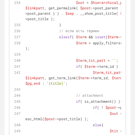
$out
 = 
$hierarchical_post_at
$linkpatt
, get_permalink( 
$post
->post_parent ), get_
>post_parent ) ) . 
$sep
 . __show_post_title( 
$args
->
>post_title );
		}
// если есть термин
elseif
( 
$term
 && 
isset
(
$term
->term_i
$term
 = apply_filters(
'kama_
);
$term_tit_patt
 = 
''
;
if
( 
$term
->term_id )
$term_tit_patt
 = 
$pa
$linkpatt
, get_term_link(
$term
->term_id, 
$term
->taxo
$pg_end
 : 
'{title}'
;
// attachment
if
( is_attachment() ){
if
( ! 
$post
->post_pa
$out
 = sprin
esc_html(
$post
->post_title) );
else
{
$tit
 = sprin