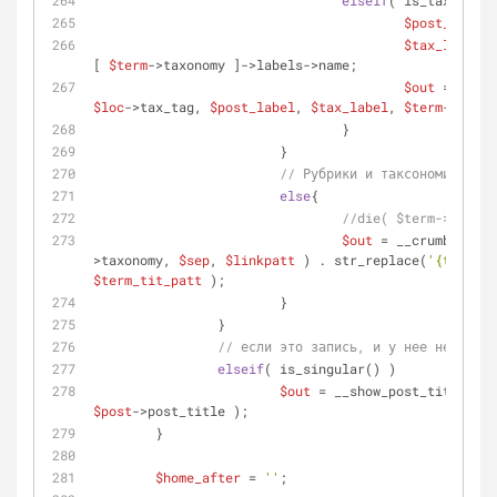
elseif
( is_tax() ){
$post_label
 
$tax_label
 =
[ 
$term
->taxonomy ]->labels->name;
$out
 = str_r
$loc
->tax_tag, 
$post_label
, 
$tax_label
, 
$term
->name 
				}
			}
// Рубрики и таксономии
else
{
//die( $term->taxono
$out
 = __crumbs_tax(
>taxonomy, 
$sep
, 
$linkpatt
 ) . str_replace(
'{title}'
$term_tit_patt
 );
			}
		}
// если это запись, и у нее нет ни о
elseif
( is_singular() )
$out
 = __show_post_title( 
$a
$post
->post_title );
	}
$home_after
 = 
''
;