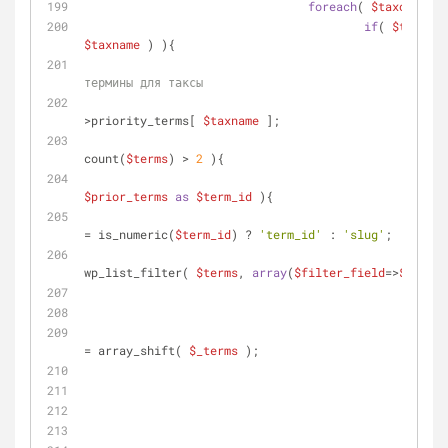
foreach
( 
$taxonomies
if
( 
$terms
 =
$taxname
 ) ){
// п
термины для таксы
$pri
>priority_terms[ 
$taxname
 ];
if
( 
count(
$terms
) > 
2
 ){
$prior_terms
as
$term_id
 ){
= is_numeric(
$term_id
) ? 
'term_id'
 : 
'slug'
;
wp_list_filter( 
$terms
, 
array
(
$filter_field
=>
$term_i
= array_shift( 
$_terms
 );
						}