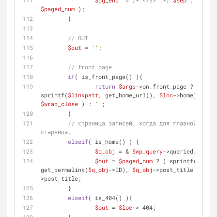
$pg_end
  = 
/*'</a>'.*/
$sep
 . sprint
$paged_num
 );
	}
// OUT
$out
 = 
''
;
// front page
if
( is_front_page() ){
return
$args
->on_front_page ? ( 
prin
sprintf(
$linkpatt
, get_home_url(), 
$loc
->home) . 
$pg
$wrap_close
 ) : 
''
;
	}
// страница записей, когда для главной устан
старница.
elseif
( is_home() ) {
$q_obj
 = & 
$wp_query
->queried_object
$out
 = 
$paged_num
 ? ( sprintf( 
$link
get_permalink(
$q_obj
->ID), 
$q_obj
->post_title ) . 
$p
>post_title;
	}
elseif
( is_404() ){
$out
 = 
$loc
->_404;