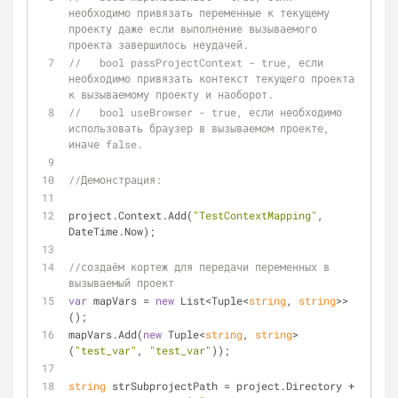
необходимо привязать переменные к текущему 
проекту даже если выполнение вызываемого 
проекта завершилось неудачей.
//   bool passProjectContext - true, если 
необходимо привязать контекст текущего проекта 
к вызываемому проекту и наоборот.
//   bool useBrowser - true, если необходимо 
использовать браузер в вызываемом проекте, 
иначе false.
//Демонстрация:
project.Context.Add(
"TestContextMapping"
, 
DateTime.Now);
//создаём кортеж для передачи переменных в 
вызываемый проект
var
 mapVars = 
new
 List<Tuple<
string
, 
string
>>
();
mapVars.Add(
new
 Tuple<
string
, 
string
>
(
"test_var"
, 
"test_var"
));
string
 strSubprojectPath = project.Directory + 