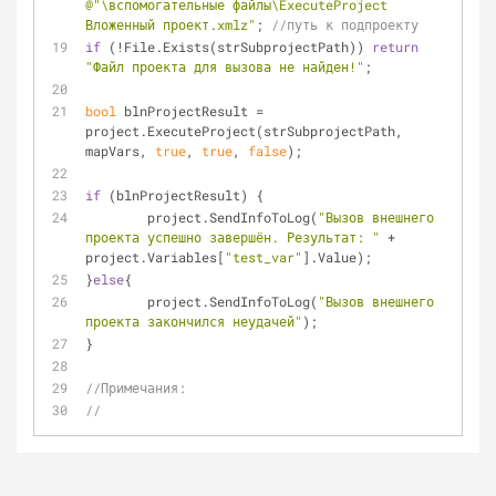
@"\вспомогательные файлы\ExecuteProject 
Вложенный проект.xmlz"
; 
//путь к подпроекту
if
 (!File.Exists(strSubprojectPath)) 
return
"Файл проекта для вызова не найден!"
;
bool
 blnProjectResult = 
project.ExecuteProject(strSubprojectPath, 
mapVars, 
true
, 
true
, 
false
);
if
 (blnProjectResult) {
	project.SendInfoToLog(
"Вызов внешнего 
проекта успешно завершён. Результат: "
 + 
project.Variables[
"test_var"
].Value);
}
else
{
	project.SendInfoToLog(
"Вызов внешнего 
проекта закончился неудачей"
);
}
//Примечания:
//	