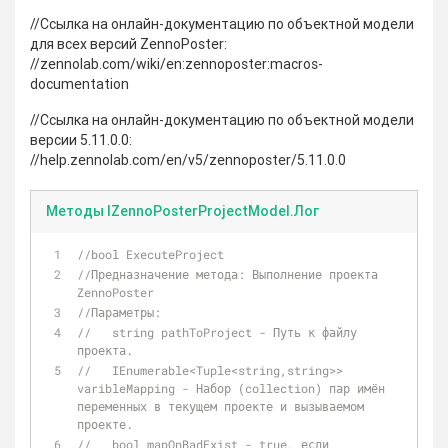
//Ссылка на онлайн-документацию по объектной модели
для всех версий ZennoPoster:
//zennolab.com/wiki/en:zennoposter:macros-
documentation
//Ссылка на онлайн-документацию по объектной модели
версии 5.11.0.0:
//help.zennolab.com/en/v5/zennoposter/5.11.0.0
Методы IZennoPosterProjectModel.Лог
//bool ExecuteProject
//Предназначение метода: Выполнение проекта 
ZennoPoster
//Параметры:
//   string pathToProject - Путь к файлу 
проекта.
//   IEnumerable<Tuple<string,string>> 
varibleMapping - Набор (collection) пар имён 
переменных в текущем проекте и вызываемом 
проекте.
//   bool mapOnBadExist - true, если 