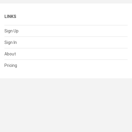
LINKS
Sign Up
Sign In
About
Pricing
SUPPORT
Help Center
Contact Us
Status