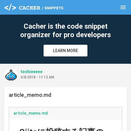
menu
clear
Cacher is the code snippet
organizer for pro developers
LEARN MORE
toshieeeee
3/8/2018 - 11:12 AM
article_memo.md
article_memo.md