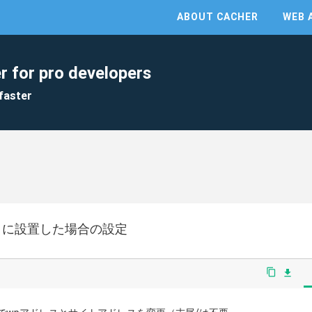
ABOUT CACHER
WEB 
r for pro developers
faster
リに設置した場合の設定
content_copy
file_download