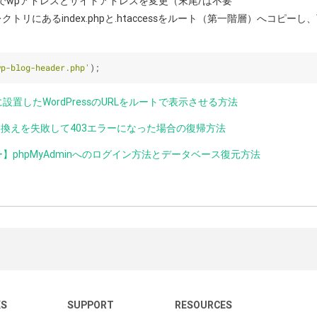
定 でwpアドレスとサイトアドレスを変更（末尾/は不要
ィレクトリにあるindex.phpと.htaccessをルート（第一階層）へコピ
wp-blog-header.php'
);
置したWordPressのURLをルートで表示させる方法
き換えを失敗して403エラーになった場合の復帰方法
】phpMyAdminへのログイン方法とデータベース復元方法
KS
SUPPORT
RESOURCES