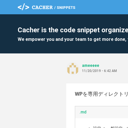
Cacher is the code snippet organize
We empower you and your team to get more done, 
ameeeee
11/20/2019 - 6:42 AM
WPを専用ディレクト
.md