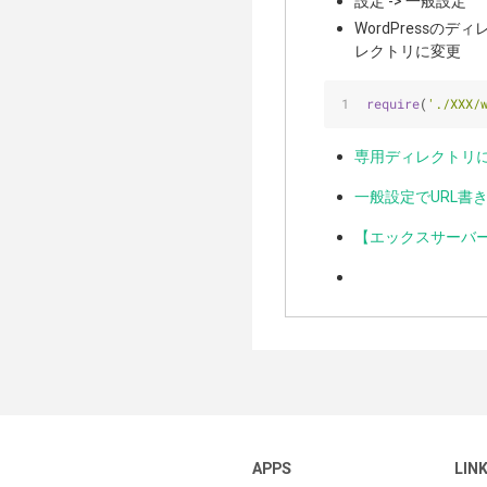
設定 -> 一般設
WordPressのデ
レクトリに変更
require
(
'./XXX/
専用ディレクトリに設
一般設定でURL書
【エックスサーバー
APPS
LIN