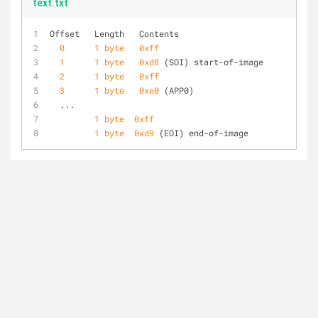
text.txt
Offset   Length   Contents
0
1
byte
0xff
1
1
byte
0xd8
 (SOI) start-of-image
2
1
byte
0xff
3
1
byte
0xe0
 (APP0)
  ...
1
byte
0xff
1
byte
0xd9
 (EOI) end-of-image