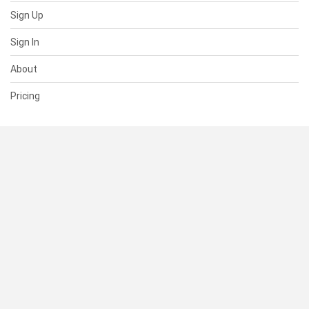
Sign Up
Sign In
About
Pricing
SUPPORT
Help Center
Contact Us
Status
RESOURCES
Documentation