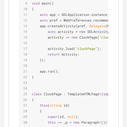
void
 main()
{
auto
 app = SDLApplication.instance;
auto
 pref = WebPreferences.recommended;
    app.createActivity(pref, 
delegate
(WebSession
auto
 activity = 
new
 SDLActivity(
"MainAct
        activity ~= 
new
 ClockPage(
"clockPage"
);
        activity.load(
"clockPage"
);
return
 activity;
    });
    app.run();
}
class
 ClockPage : TemplateHTMLPage!(
import
(
`cloc
{
this
(
string
 id)
    {
super
(id, 
null
);
this
 ~= _p = 
new
 Paragraph!()(
"p_datetim