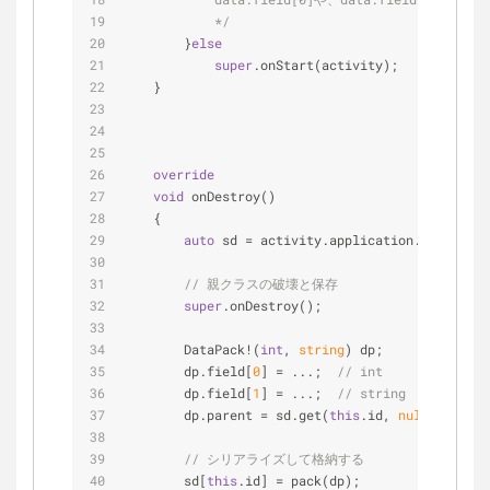
            */
        }
else
super
.onStart(activity);
    }
override
void
 onDestroy()
    {
auto
 sd = activity.application.savedData
// 親クラスの破壊と保存
super
.onDestroy();
        DataPack!(
int
, 
string
) dp;
        dp.field[
0
] = ...;  
// int
        dp.field[
1
] = ...;  
// string
        dp.parent = sd.get(
this
.id, 
null
);  
//
// シリアライズして格納する
        sd[
this
.id] = pack(dp);