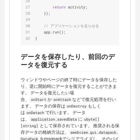
return
 activity;
    });
// アプリケーションを走らせる
    app.run();
}
データを保存したり、前回のデ
ータを復元する
ウィンドウやページの終了時にデータを保存した
り、逆に開始時にデータを復元することができま
す。 データを復元したい場
合、
か
などで復元処理を行い
onStart
onAttach
ます。 データの保存は
もしく
onDestroy
は
で行います。 データ
onDetach
は、
に
application.savedData
ubyte[]
として保存されています。 推奨される保
[string]
存データの格納方法は、
awebview.gui.datapack.
をmsgpackでシリアライズし、そのバイ
DataPack