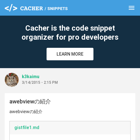
menu
clear
Cacher is the code snippet
organizer for pro developers
LEARN MORE
k3kaimu
3/14/2015 - 2:15 PM
awebviewの紹介
awebviewの紹介
gistfile1.md