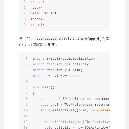
</
head
>
<
body
>
Hello, World!
</
body
>
</
html
>
そして、
(もしくは
)を次
source/app.d
src/app.d
のように編集します。
import
 awebview.gui.application;
import
 awebview.gui.activity;
import
 awebview.gui.html;
import
 awebview.wrapper;
void
 main()
{
auto
 app = SDLApplication.instance;
auto
 pref = WebPreferences.recommended;
    app.createActivity(pref, 
delegate
(WebSession
// MainActivityというIDのActivityを作成
auto
 activity = 
new
 SDLActivity(
"MainActiv