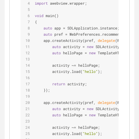
import
 awebview.wrapper;
void
 main()
{
auto
 app = SDLApplication.instance;
auto
 pref = WebPreferences.recommended;
    app.createActivity(pref, 
delegate
(WebSession
auto
 activity = 
new
 SDLActivity(
"MainAct
auto
 helloPage = 
new
 TemplateHTMLPage!(
i
        activity ~= helloPage;
        activity.load(
"hello"
);
return
 activity;
    });
    app.createActivity(pref, 
delegate
(WebSession
auto
 activity = 
new
 SDLActivity(
"MainAct
auto
 helloPage = 
new
 TemplateHTMLPage!(
i
        activity ~= helloPage;
        activity.load(
"hello"
);