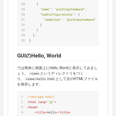
    {
"name"
: 
"postCopyCommand"
,
"subConfigurations"
: {
"awebview"
: 
"postCopyCommand"
      }
    }
  ],
}
GUIのHello, World
では簡単に画面上にHello, Worldと表示してみまし
ょう。
というディレクトリをつく
views
り、
として次のHTMLファイル
views/hello.html
を保存します。
<!doctype 
html
>
<
html
lang
=
"jp"
>
<
head
>
<
title
>
Hello
</
title
>