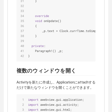
    }
override
void
 onUpdate()
    {
        _p.text = Clock.currTime.toSimpleString(
    }
private
:
    Paragraph!() _p;
}
複数のウィンドウを開く
Activityを新たに作成し、Applicationにattachする
だけで新たなウィンドウを開くことができます。
import
 awebview.gui.application;
import
 awebview.gui.activity;
import
 awebview.gui.html;