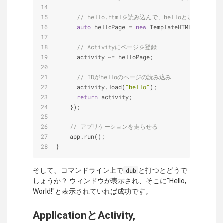
// hello.htmlを読み込んで、helloというIDの
auto
 helloPage = 
new
 TemplateHTMLPage!(
imp
// Activityにページを登録
      activity ~= helloPage;
// IDがhelloのページの読み込み
      activity.load(
"hello"
);
return
 activity;
    });
// アプリケーションを走らせる
    app.run();
}
そして、コマンドライン上で
と打つとどうで
dub
しょうか？ ウィンドウが表示され、そこに"Hello,
World!"と表示されていれば成功です。
ApplicationとActivity,