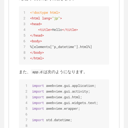
<!doctype 
html
>
<
html
lang
=
"jp"
>
<
head
>
<
title
>
Hello
</
title
>
</
head
>
<
body
>
%[elements["p_datetime"].html%]
</
body
>
</
html
>
また、
は次のようになります。
app.d
import
 awebview.gui.application;
import
 awebview.gui.activity;
import
 awebview.gui.html;
import
 awebview.gui.widgets.text;
import
 awebview.wrapper;
import
 std.datetime;