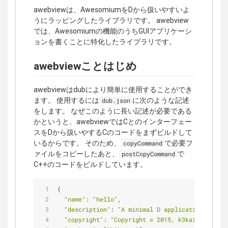
awebviewは、AwesomiumをDから扱いやすいよ
うにラッピングしたライブラリです。 awebview
では、Awesomiumの機能のうちGUIアプリケーシ
ョンを書くことに特化したライブラリです。
awebviewことはじめ
awebviewはdubにより簡単に使用することができ
ます。 使用するには
に次のような記述
dub.json
をします。 なぜこのように長い記述が必要である
かというと、awebviewではCとのインターフェー
スをDから扱いやするCのコードをまずビルドして
いるからです。 そのため、
で必要フ
copyCommand
ァイルをコピーしたあと、
で
postCopyCommand
C++のコードをビルドしています。
{
"name"
: 
"hello"
,
"description"
: 
"A minimal D application."
,
"copyright"
: 
"Copyright © 2015, k3kaimu"
,