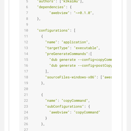
"authors"
: [
"k3kaimu"
],
"dependencies"
: {
"awebview"
: 
"~>0.1.0"
,
  },
"configurations"
: [
    {
"name"
: 
"application"
,
"targetType"
: 
"executable"
,
"preGenerateCommands"
:[
"dub generate --config=copyCommand visua
"dub generate --config=postCopyCommand v
      ],
"sourceFiles-windows-x86"
: [
"awesomium4d_c
    },
    {
"name"
: 
"copyCommand"
,
"subConfigurations"
: {
"awebview"
: 
"copyCommand"
      }
    },