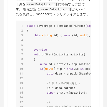
ト列を
に格納する方法で
savedData[this.id]
す。 復元は逆に
からバイト
savedData[this.id]
列を取得し、msgpackでデシリアライズします。
class
 SavedPage : TemplateHTMLPage!(
import
(
"hell
{
this
(
string
 id) { 
super
(id, 
null
); }
override
void
 onStart(Activity activity)
    {
auto
 sd = activity.application.savedData
if
(
ubyte
[]* p = 
this
.id 
in
 sd){
auto
 data = unpack!(DataPack!(
int
, 
s
// 親クラスの復元を行う
            *p = data.parent;
super
.onStart(activity);
/*
            data.field[0]や、data.field[1]から