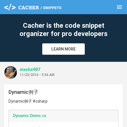
menu
clear
Cacher is the code snippet
organizer for pro developers
LEARN MORE
xiaolizi007
11/25/2016 - 5:56 AM
Dynamic例子
Dynamic例子 #csharp
Dynamic.Demo.cs