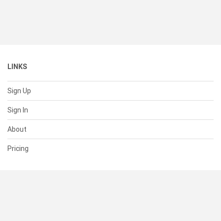
LINKS
Sign Up
Sign In
About
Pricing
SUPPORT
Help Center
Contact Us