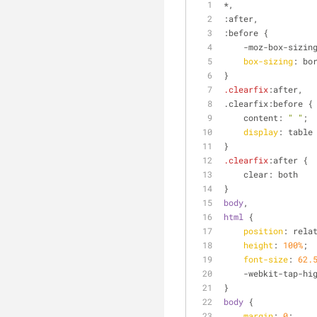
*,
:after,
:before {
    -moz-box-siz
box-sizing
: bo
}
.clearfix
:after,
.clearfix:before {
    content: 
" "
;
display
: table
}
.clearfix
:after {
    clear: both
}
body
,
html
 {
position
: rela
height
: 
100%
;
font-size
: 
62.
    -webkit-tap-h
}
body
 {
margin
: 
0
;