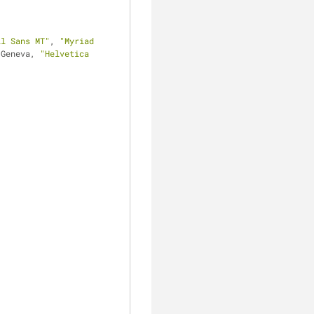
ll Sans MT"
, 
"Myriad 
 Geneva, 
"Helvetica 