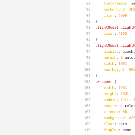
font-family
: s
background
: 
#F
color
: 
#000
}
.lightModal
.light
color
: 
#f55
}
.lightModal
.light
display
: block
margin
: 
0
 auto
width
: 
100%
;
max-height
: 
95
}
.wrapper
 {
width
: 
100%
;
height
: 
100%
;
padding-left
: 
position
: rela
z-index
: 
55
;
background
: 
#f
clear
: both;
display
: none