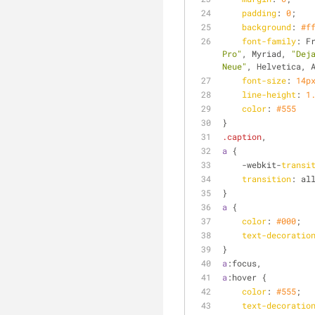
padding
: 
0
;
background
: 
#f
font-family
: F
Pro"
, Myriad, 
"Dej
Neue"
, Helvetica, 
font-size
: 
14p
line-height
: 
1
color
: 
#555
}
.caption
,
a
 {
    -webkit-
transi
transition
: al
}
a
 {
color
: 
#000
;
text-decoratio
}
a
:focus
,
a
:hover
 {
color
: 
#555
;
text-decoratio