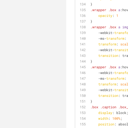
}
.wrapper
.box
a
:ho
opacity
: 
1
}
.wrapper
.box
a
im
    -webkit-
transf
    -ms-
transform
:
transform
: 
sca
    -webkit-
transi
transition
: tr
}
.wrapper
.box
a
:ho
    -webkit-
transf
    -ms-
transform
:
transform
: 
sca
    -webkit-
transi
transition
: tr
}
.box
.caption
.box
display
: block
width
: 
100%
;
position
: abso