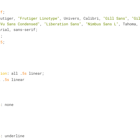
ff
;
rutiger, 
"Frutiger Linotype"
, Univers, Calibri, 
"Gill Sans"
, 
"Gi
aVu Sans Condensed"
, 
"Liberation Sans"
, 
"Nimbus Sans L"
, Tahoma,
Arial, sans-serif;
x
;
.5
;
tion
: all .
5s
 linear;
l .
5s
 linear
n
: none
n
: underline