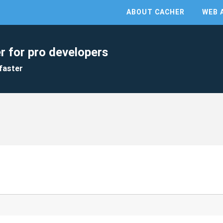
ABOUT CACHER
WEB 
r for pro developers
faster