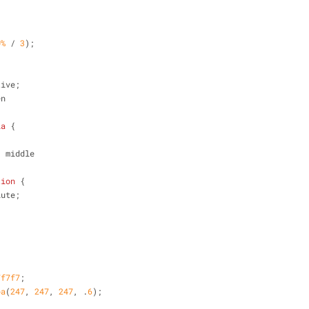
;
0%
 / 
3
);
tive;
en
ia
 {
: middle
tion
 {
lute;
;
7f7f7
;
ba
(
247
, 
247
, 
247
, .
6
);