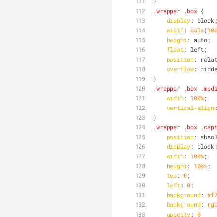
}
.wrapper
.box
 {
display
: block
width
: 
calc
(
10
height
: auto;
float
: left;
position
: rela
overflow
: hidd
}
.wrapper
.box
.med
width
: 
100%
;
vertical-align
}
.wrapper
.box
.cap
position
: abso
display
: block
width
: 
100%
;
height
: 
100%
;
top
: 
0
;
left
: 
0
;
background
: 
#f
background
: 
rg
opacity
: 
0