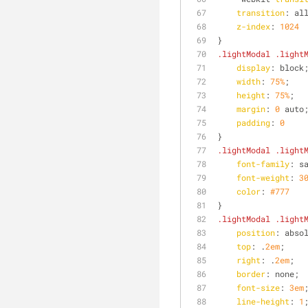
transition
: al
z-index
: 
1024
}
.lightModal
.light
display
: block
width
: 
75%
;
height
: 
75%
;
margin
: 
0
 auto
padding
: 
0
}
.lightModal
.light
font-family
: s
font-weight
: 
3
color
: 
#777
}
.lightModal
.light
position
: abso
top
: .
2em
;
right
: .
2em
;
border
: none;
font-size
: 
3em
line-height
: 
1