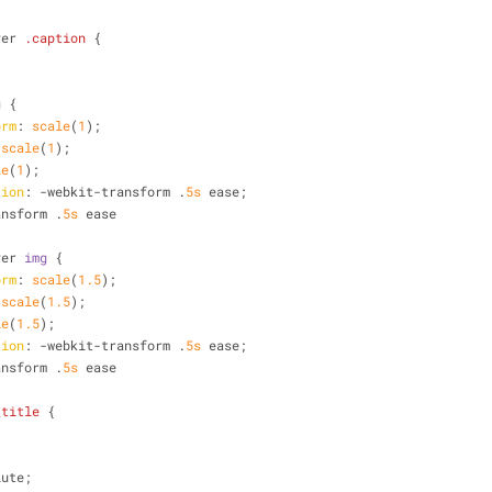
ver
.caption
 {
g
 {
orm
: 
scale
(
1
);
 
scale
(
1
);
le
(
1
);
tion
: -webkit-transform .
5s
 ease;
ansform .
5s
 ease
ver
img
 {
orm
: 
scale
(
1.5
);
 
scale
(
1.5
);
le
(
1.5
);
tion
: -webkit-transform .
5s
 ease;
ansform .
5s
 ease
_title
 {
;
lute;