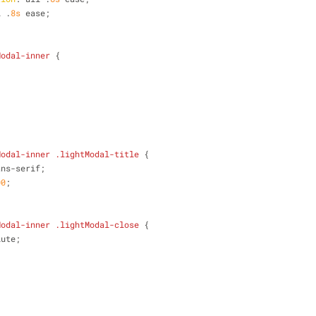
l .
8s
 ease;
Modal-inner
 {
;
;
Modal-inner
.lightModal-title
 {
ans-serif;
00
;
Modal-inner
.lightModal-close
 {
lute;
;
;