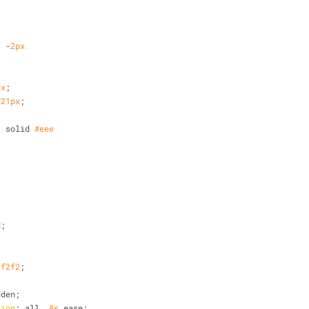
: -
2px
px
;
 
21px
;
x
 solid 
#eee
d;
2f2f2
;
dden;
tion
: all .
8s
 ease;