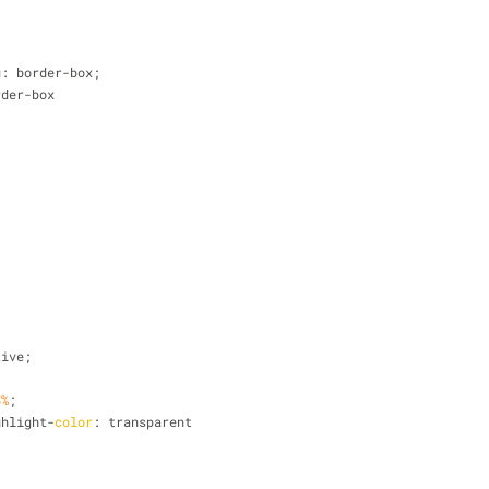
ing: border-box;
rder-box
tive;
5%
;
ighlight-
color
: transparent