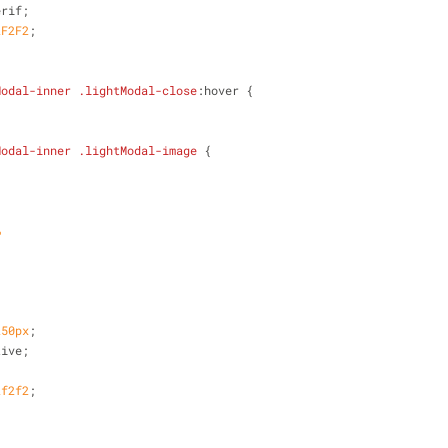
erif;
2F2F2
;
Modal-inner
.lightModal-close
:hover
 {
Modal-inner
.lightModal-image
 {
;
;
%
250px
;
tive;
2f2f2
;