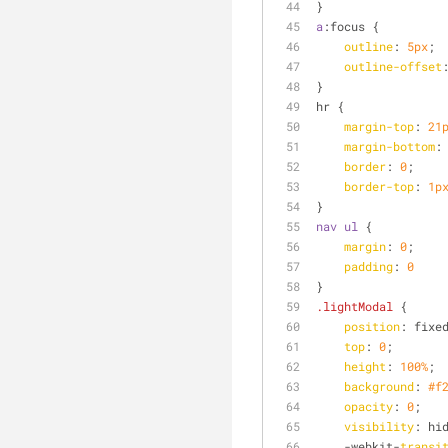
}
a
:focus
 {
outline
: 
5px
;
outline-offset
}
hr {
margin-top
: 
21
margin-bottom
:
border
: 
0
;
border-top
: 
1p
}
nav
ul
 {
margin
: 
0
;
padding
: 
0
}
.lightModal
 {
position
: fixe
top
: 
0
;
height
: 
100%
;
background
: 
#f
opacity
: 
0
;
visibility
: hi
    -webkit-
transi