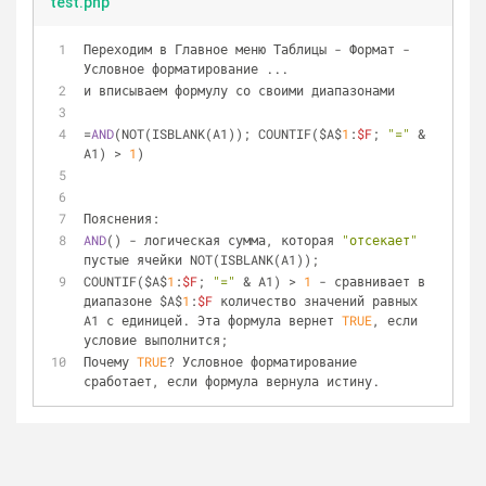
test.php
Переходим в Главное меню Таблицы - Формат - 
Условное форматирование ...
и вписываем формулу со своими диапазонами
=
AND
(NOT(ISBLANK(A1)); COUNTIF($A$
1
:
$F
; 
"="
 & 
A1) > 
1
)
Пояснения:
AND
() - логическая сумма, которая 
"отсекает"
пустые ячейки NOT(ISBLANK(A1));
COUNTIF($A$
1
:
$F
; 
"="
 & A1) > 
1
 - сравнивает в 
диапазоне $A$
1
:
$F
 количество значений равных 
A1 с единицей. Эта формула вернет 
TRUE
, если 
условие выполнится;
Почему 
TRUE
? Условное форматирование 
сработает, если формула вернула истину.