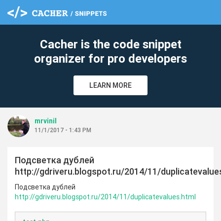
cl
Cacher is the code snippet
organizer for pro developers
LEARN MORE
mrvinil
11/1/2017 - 1:43 PM
Подсветка дублей
http://gdriveru.blogspot.ru/2014/11/duplicatevalue
Подсветка дублей
http://gdriveru.blogspot.ru/2014/11/duplicatevalues.html