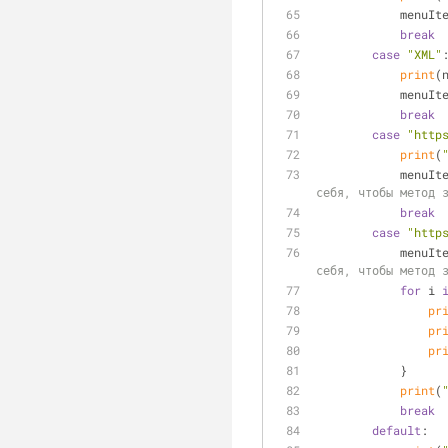
            menu
break
case
"XML"
print
(
            menu
break
case
"http
print
(
            menu
себя, чтобы метод 
break
case
"http
            menu
себя, чтобы метод 
for
 i 
pr
pr
pr
            }
print
(
break
default
: