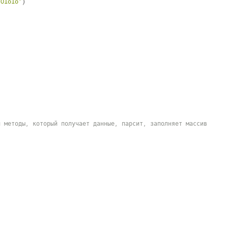
"Ololo"
)
й методы, который получает данные, парсит, заполняет массив