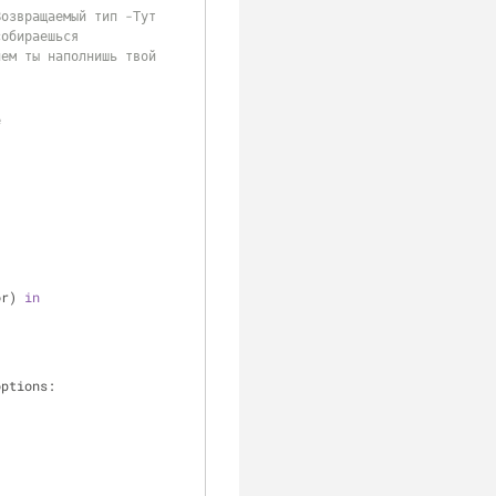
Возвращаемый тип -Тут 
обираешься 
ем ты наполнишь твой 
е 
or) 
in
, options: 