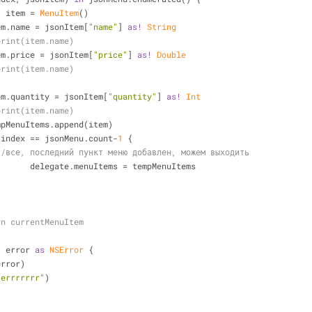
t
 item 
=
MenuItem
()
         item.name 
=
 jsonItem[
"name"
] 
as!
String
print(item.name)
         item.price 
=
 jsonItem[
"price"
] 
as!
Double
print(item.name)
          item.quantity 
=
 jsonItem[
"quantity"
] 
as!
Int
print(item.name)
            tempMenuItems.append(item)
 index 
==
 jsonMenu.count
-
1
 {
//все, последний пункт меню добавлен, можем выходить
                	 delegate.menuItems 
=
 tempMenuItems
rn currentMenuItem
t
 error 
as
NSError
 {
error)
"errrrrrr"
)