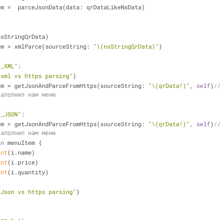
Item 
=
  parceJsonData(data: qrDataLikeNsData)
:
nsStringQrData)
Item 
=
 xmlParce(sourceString: 
"
\(nsStringQrData)
"
)
s_XML"
:
"xml vs https parsing"
)
Item 
=
 getJsonAndParceFromHttps(sourceString: 
"
\(qrData
!
)
"
, 
self
)
/
заполнил нам меню
s_JSON"
:
Item 
=
 getJsonAndParceFromHttps(sourceString: 
"
\(qrData
!
)
"
, 
self
)
/
заполнил нам меню
in
 menuItem {
int
(i.name)
int
(i.price)
int
(i.quantity)
"Json vs https parsing"
)