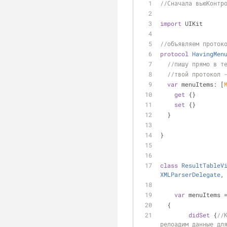
//Сначала вьюКонтр
import
 UIKit
//объявляем проток
protocol
HavingMen
//пишу прямо в т
//твой протокол 
var
 menuItems: [
get
 {}
set
 {}
  }
}
class
ResultTableV
XMLParserDelegate
,
var
 menuItems 
  {
didSet
 {
//
релоадим данные дл