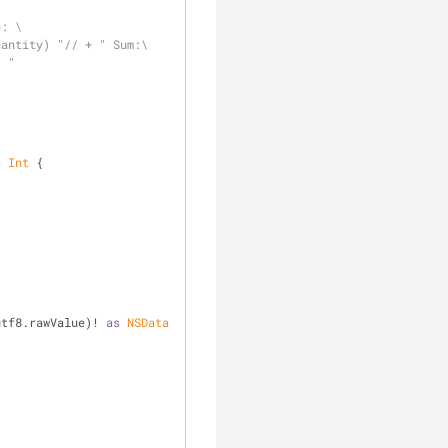
e: \
uantity) "// + " Sum:\
) "
> 
Int
 {
utf8.rawValue)
!
as
NSData