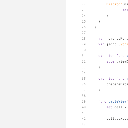
Dispatch
.m
se
        }
    }
  }
var
 reverseMen
var
 json: [
Str
override
func
super
.view
    }
override
func
        prepere
    }
func
tableView
let
 cell 
=
        cell.text