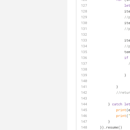
le
       
//
       
//
      
//
    
if
                }
            }
//retu
        } 
catch
le
print
(
print
(
        }
    }).resume()