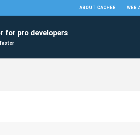
ABOUT CACHER
WEB 
r for pro developers
faster