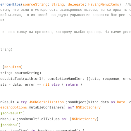
ceFromHttps
(
sourceString
: 
String
, 
delegate
: 
HavingMenuItems
)
//
отому что если в методе есть асинхронные вызовы, из которых ты с
вой массив, то из твоей процедуры управление вернется быстрее, ч
сив
м в него сылку на протокол, которому вьюКонтроллер. На самом дел
String)
=
 [
MenuItem
]
string: sourceString)
red.dataTask(with:url
!
, completionHandler: {(data, response, err
data 
=
 data, error 
==
nil
else
 { 
return
 }
onResult 
=
try
JSONSerialization
.jsonObject(with: data 
as
Data
ReadingOptions
.mutableContainers) 
as?
NSDictionary
"jsonResult"
)
onMenu 
=
 jsonResult
?
.allValues 
as!
 [
NSDictionary
]
"jsonMenu"
)
ndex, jsonItem) 
in
 jsonMenu.enumerated() {