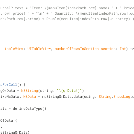
tLabel?.text = "Item: \(menuItem[indexPath.row].name) " + " Pric
h.row].price) " + "\n" + " Quantity: \(menuItem[indexPath.row].q
ndexPath.row].price) * Double(menuItem[indexPath.row].quantity) 
l
(
_
tableView
: 
UITableView
, 
numberOfRowsInSection
section
: 
Int
)
 -
taForCell
()
 {
ngQrData 
=
NSString
(string: 
"
\(qrData
!
)
"
)
LikeNsData: 
NSData
=
 nsStringQrData.data(using: 
String
.
Encoding
.
Data 
=
 defineDataType()
eOfData {
"
:
nsStringQrData)