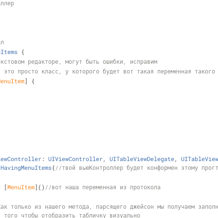
оллер
ол
uItems
{
екстовом редакторе, могут быть ошибки, исправим
- это просто класс, у которого будет вот такая переменная такого
MenuItem
] {
iewController
: 
UIViewController
, 
UITableViewDelegate
, 
UITableVie
 
HavingMenuItems
{
//твой вьюКонтроллер будет конформен этому прог
=
 [
MenuItem
]()
//вот наша переменная из протокола
Как только из нашего метода, парсящего джейсон мы получаем заполн
я того чтобы отобразить табличку визуально