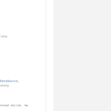
clear
 типа
wDataSource
, 
токолу
енный массив, мы 