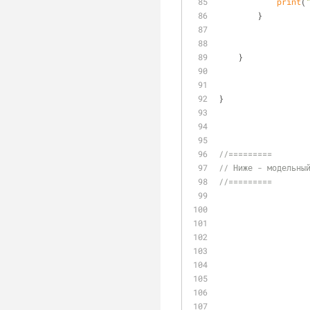
print
(
        }
    }
}
//=========
// Ниже - модельны
//=========