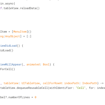
ain.async{
lf
.tableView.reloadData()
uItem 
=
 [
MenuItem
]()
ing
:
AnyObject
] 
=
 [:]
viewDidLoad
()
 {
DidLoad()
viewWillAppear
(
_
animated
: 
Bool
)
 {
DataForCell()
(
_
tableView
: 
UITableView
, 
cellForRowAt
indexPath
: 
IndexPath
)
 ->
 tableView.dequeueReusableCell(withIdentifier: 
"Cell"
, for: inde
Label
?
.numberOfLines 
=
0