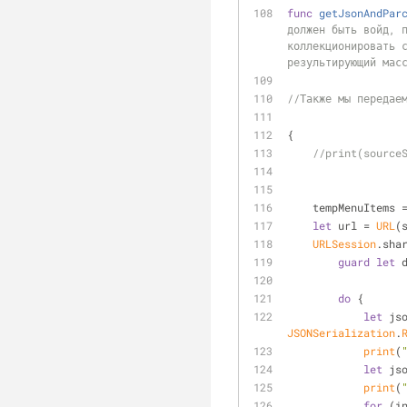
func
getJsonAndPar
должен быть войд, п
коллекционировать с
результирующий мас
//Также мы передае
{
//print(source
    tempMenuItems 
let
 url 
=
URL
(
URLSession
.sha
guard
let
 
do
 {
let
 js
JSONSerialization
.
print
(
let
 js
print
(
for
 (i