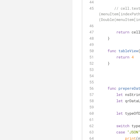
// cell.tex
(menuItem[indexPat
(Double(menuItem[i
return
 cel
    }
func
tableView
return
4
    }
func
prepereDa
let
 nsStri
let
 qrData
let
 typeOf
switch
 typ
case
"JSON
print
(