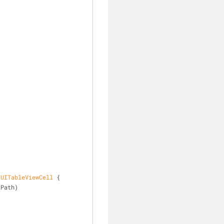
 
UITableViewCell
 {
xPath)