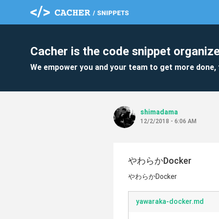
Cacher is the code snippet organize
We empower you and your team to get more done, 
shimadama
12/2/2018 - 6:06 AM
やわらかDocker
やわらかDocker
yawaraka-docker.md