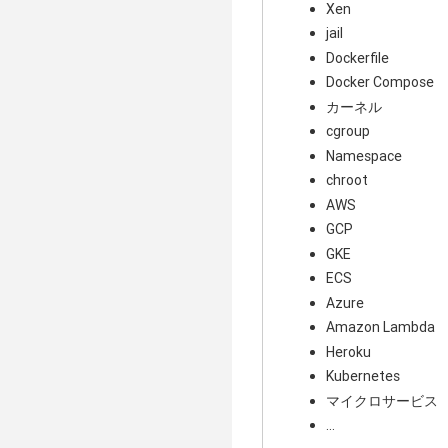
Xen
jail
Dockerfile
Docker Compose
カーネル
cgroup
Namespace
chroot
AWS
GCP
GKE
ECS
Azure
Amazon Lambda
Heroku
Kubernetes
マイクロサービス
...