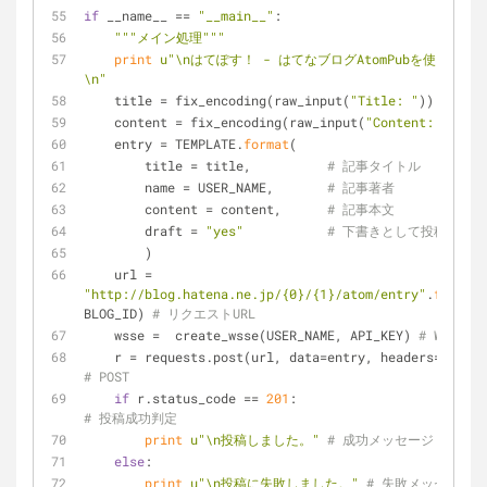
if
 __name__ == 
"__main__"
:
"""メイン処理"""
print
u"\nはてぽす！ - はてなブログAtomPubを使った
\n"
    title = fix_encoding(raw_input(
"Title: "
))     
#
    content = fix_encoding(raw_input(
"Content: "
)) 
#
    entry = TEMPLATE.
format
(
        title = title,          
# 記事タイトル
        name = USER_NAME,       
# 記事著者
        content = content,      
# 記事本文
        draft = 
"yes"
# 下書きとして投稿 (yes 
        )
    url = 
"http://blog.hatena.ne.jp/{0}/{1}/atom/entry"
.
format
(
BLOG_ID) 
# リクエストURL
    wsse =  create_wsse(USER_NAME, API_KEY) 
# WSSE
    r = requests.post(url, data=entry, headers={
'X-WS
# POST
if
 r.status_code == 
201
:                        
# 投稿成功判定
print
u"\n投稿しました。"
# 成功メッセージ
else
:
print
u"\n投稿に失敗しました。"
# 失敗メッセージ