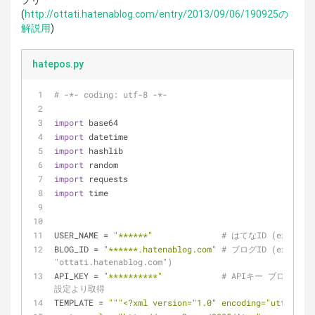
プリ
(
http://ottati.hatenablog.com/entry/2013/09/06/190925の
解説用
)
hatepos.py
# -*- coding: utf-8 -*-
import
 base64
import
 datetime
import
 hashlib
import
 random
import
 requests
import
 time
USER_NAME = 
"******"
# はてなID (ex: "ott
BLOG_ID = 
"******.hatenablog.com"
# ブログID (ex: 
"ottati.hatenablog.com")
API_KEY = 
"**********"
# APIキー ブログ管理
設定より取得
TEMPLATE = 
"""<?xml version="1.0" encoding="utf-8"?>