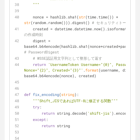
    """
    nonce = hashlib.sha1(
str
(time.time()) + 
str
(random.random())).digest() 
# セキュリティトークン
    created = datetime.datetime.now().isoformat() + 
"
の作成時刻
    digest = 
# PasswordDigest
# WSSE認証用文字列として整形して返す
return
'UsernameToken Username="{0}", PasswordDig
Nonce="{2}", Created="{3}"'
.
format
(username, digest, 
base64.b64encode(nonce), created)
def
fix_encoding
(
string
):
"""Shift_JISであればUTF-8に修正する関数"""
try
:
return
 string.decode(
'shift-jis'
).encode(
'utf
except
:
return
 string