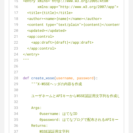
<entry xmlns="http://www.w3.org/2005/Atom"
       xmlns:app="http://www.w3.org/2007/app">
  <title>{title}</title>
  <author><name>{name}</name></author>
  <content type="text/plain">{content}</content>
  <updated></updated>
  <app:control>
    <app:draft>{draft}</app:draft>
  </app:control>
</entry>
"""
def
create_wsse
(
username, password
):
"""X-WSSEヘッダの内容を作成
    ユーザネームとAPIキーからWSSE認証用文字列を作成し、返
    Args:
        @username: はてなID
        @password: はてなブログで配布されるAPIキー
    Returns:
        WSSE認証用文字列