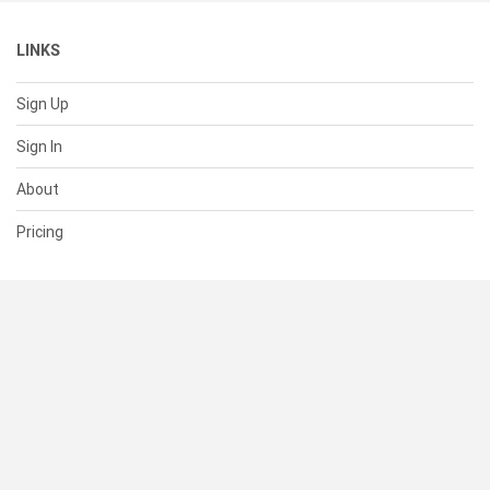
LINKS
Sign Up
Sign In
About
Pricing
SUPPORT
Help Center
Contact Us
Status