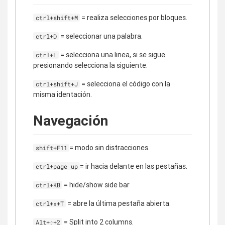
= realiza selecciones por bloques.
ctrl+shift+M
= seleccionar una palabra.
ctrl+D
= selecciona una linea, si se sigue
ctrl+L
presionando selecciona la siguiente.
= selecciona el código con la
ctrl+shift+J
misma identación.
Navegación
= modo sin distracciones.
shift+F11
= ir hacia delante en las pestañas.
ctrl+page up
= hide/show side bar
ctrl+KB
= abre la última pestaña abierta.
ctrl+⇧+T
= Split into 2 columns.
Alt+⇧+2