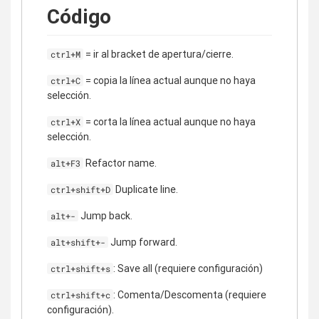
Código
= ir al bracket de apertura/cierre.
ctrl+M
= copia la línea actual aunque no haya
ctrl+C
selección.
= corta la línea actual aunque no haya
ctrl+X
selección.
Refactor name.
alt+F3
Duplicate line.
ctrl+shift+D
Jump back.
alt+-
Jump forward.
alt+shift+-
: Save all (requiere configuración)
ctrl+shift+s
: Comenta/Descomenta (requiere
ctrl+shift+c
configuración).