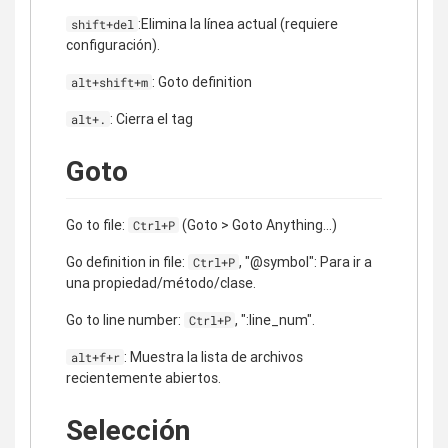
:Elimina la línea actual (requiere
shift+del
configuración).
: Goto definition
alt+shift+m
: Cierra el tag
alt+.
Goto
Go to file:
(Goto > Goto Anything...)
Ctrl+P
Go definition in file:
, "@symbol": Para ir a
Ctrl+P
una propiedad/método/clase.
Go to line number:
, ":line_num".
Ctrl+P
: Muestra la lista de archivos
alt+f+r
recientemente abiertos.
Selección