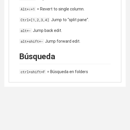
= Revert to single column.
Alt+⇧+1
Jump to "split pane".
Ctrl+[1,2,3,4]
Jump back edit.
alt+-
Jump forward edit.
alt+shift+-
Búsqueda
= Búsqueda en folders
ctrl+shift+F