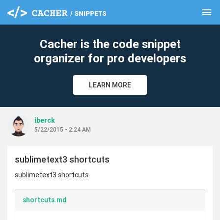
menu
clear
Cacher is the code snippet
organizer for pro developers
LEARN MORE
iberck
5/22/2015 - 2:24 AM
sublimetext3 shortcuts
sublimetext3 shortcuts
shortcuts.md