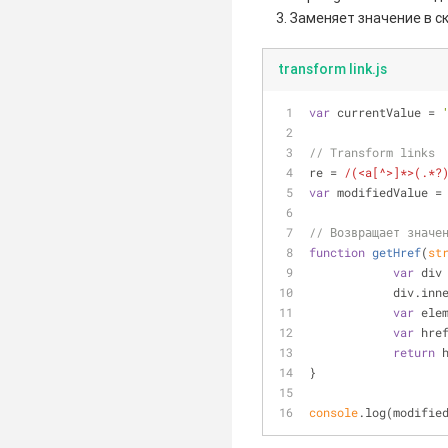
Заменяет значение в ск
transform link.js
var
 currentValue = 
// Transform links
re = 
/(<a[^>]*>(.*?
var
 modifiedValue =
// Возвращает значе
function
getHref
(
st
var
 div
            
var
 ele
var
 hre
return
 
}
console
.log(modifie