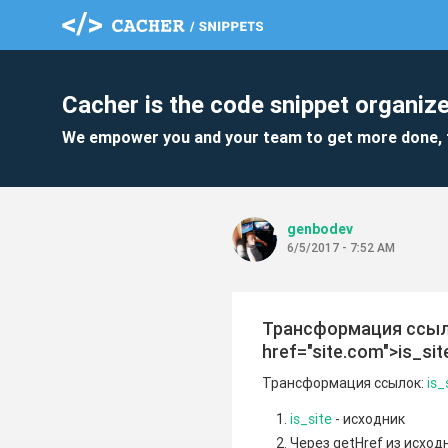
Cacher is the code snippet organize
We empower you and your team to get more done, 
genbodev
6/5/2017 - 7:52 AM
Трансформация ссылок:
href="site.com">is_si
Трансформация ссылок:
is_
is_site
- исходник
Через getHref из исход