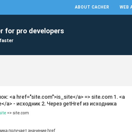
ABOUT CACHER
WEB 
r for pro developers
faster
 <a href="site.com">is_site</a> => site.com 1. <a
te</a> - исходник 2. Через getHref из исходника
site
=> site.com
ника получает значение href