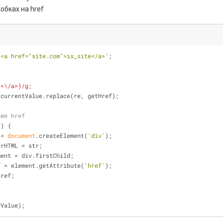
обках на href
'<a href="site.com">is_site</a>'
;
)<\/a>)/g
;
 currentValue.replace(re, getHref);
ние href
r
) 
{
 = 
document
.createElement(
'div'
);
div.innerHTML = str;
ment = div.firstChild;
f = element.getAttribute(
'href'
);
href;
dValue);