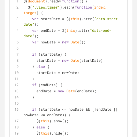
$(
document
).ready(
function
(
) 
{
  $(
".view_timer"
).each(
function
(
index, 
target
) 
{
var
 startDate = $(
this
).attr(
"data-start-
date"
);
var
 endDate = $(
this
).attr(
"data-end-
date"
);
var
 nowDate = 
new
Date
();
if
 (startDate) {
      startDate = 
new
Date
(startDate);
    } 
else
 {
      startDate = nowDate;
    }
if
 (endDate) {
      endDate = 
new
Date
(endDate);
    }
if
 (startDate <= nowDate && (!endDate || 
nowDate <= endDate)) {
      $(
this
).show();
    } 
else
 {
      $(
this
).hide();