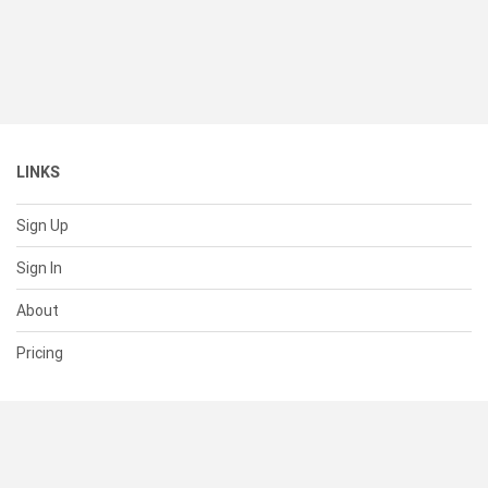
LINKS
Sign Up
Sign In
About
Pricing
SUPPORT
Help Center