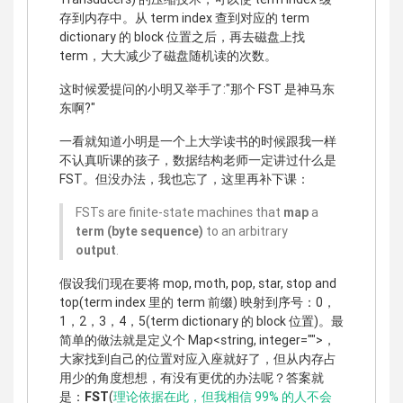
存到内存中。从 term index 查到对应的 term
dictionary 的 block 位置之后，再去磁盘上找
term，大大减少了磁盘随机读的次数。
这时候爱提问的小明又举手了:"那个 FST 是神马东
东啊?"
一看就知道小明是一个上大学读书的时候跟我一样
不认真听课的孩子，数据结构老师一定讲过什么是
FST。但没办法，我也忘了，这里再补下课：
FSTs are finite-state machines that
map
a
term (byte sequence)
to an arbitrary
output
.
假设我们现在要将 mop, moth, pop, star, stop and
top(term index 里的 term 前缀) 映射到序号：0，
1，2，3，4，5(term dictionary 的 block 位置)。最
简单的做法就是定义个 Map<string, integer="">，
大家找到自己的位置对应入座就好了，但从内存占
用少的角度想想，有没有更优的办法呢？答案就
是：
FST
(
理论依据在此，但我相信 99% 的人不会