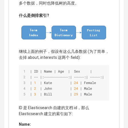
多个数据，同时也降低树的高度。
什么是倒排索引?
继续上面的例子，假设有这么几条数据 (为了简单，
去掉 about, interests 这两个 field):
|
 ID 
|
 Name 
|
 Age  
|
  Sex     
|
|
-
-
|
:
-
-
-
-
-
-
-
-
-
-
-
-
:
|
-
-
-
-
-
:
|
-
-
-
-
-
:
|
|
1
|
 Kate         
|
24
|
 Female
|
2
|
 John         
|
24
|
 Male
|
3
|
 Bill         
|
29
|
 Male
ID 是 Elasticsearch 自建的文档 id，那么
Elasticsearch 建立的索引如下:
Name: