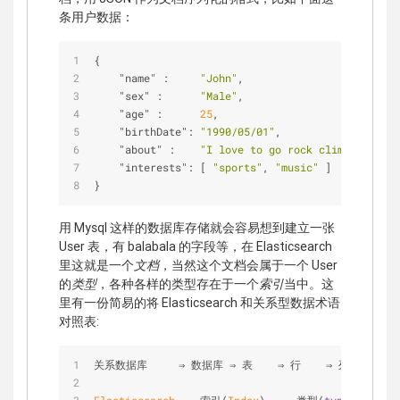
条用户数据：
{
"name"
 :     
"John"
,
"sex"
 :      
"Male"
,
"age"
 :      
25
,
"birthDate"
: 
"1990/05/01"
,
"about"
 :    
"I love to go rock climbing"
,
"interests"
: [ 
"sports"
, 
"music"
 ]
}
用 Mysql 这样的数据库存储就会容易想到建立一张
User 表，有 balabala 的字段等，在 Elasticsearch
里这就是一个
文档
，当然这个文档会属于一个 User
的
类型
，各种各样的类型存在于一个
索引
当中。这
里有一份简易的将 Elasticsearch 和关系型数据术语
对照表:
关系数据库     ⇒ 数据库 ⇒ 表    ⇒ 行    ⇒ 列(
Columns