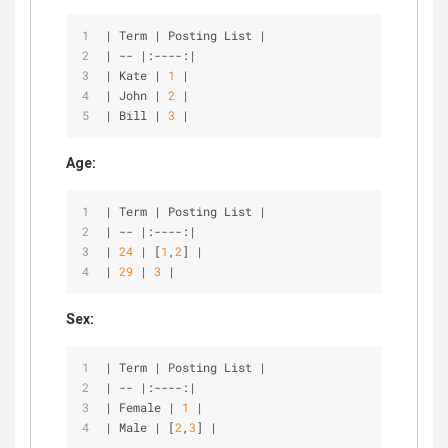
|
 Term 
|
 Posting List 
|
|
-
-
|
:
-
-
-
-
:
|
|
 Kate 
|
1
|
|
 John 
|
2
|
|
 Bill 
|
3
|
Age:
|
 Term 
|
 Posting List 
|
|
-
-
|
:
-
-
-
-
:
|
|
24
|
 [
1
,
2
] 
|
|
29
|
3
|
Sex:
|
 Term 
|
 Posting List 
|
|
-
-
|
:
-
-
-
-
:
|
|
 Female 
|
1
|
|
 Male 
|
 [
2
,
3
] 
|