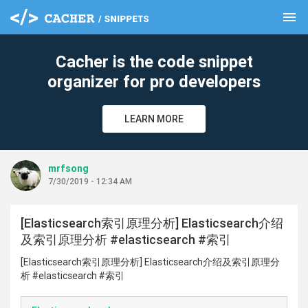
menu
clear
Cacher is the code snippet
organizer for pro developers
LEARN MORE
mrfsong
7/30/2019 - 12:34 AM
[Elasticsearch索引原理分析] Elasticsearch介绍
及索引原理分析 #elasticsearch #索引
[Elasticsearch索引原理分析] Elasticsearch介绍及索引原理分
析 #elasticsearch #索引