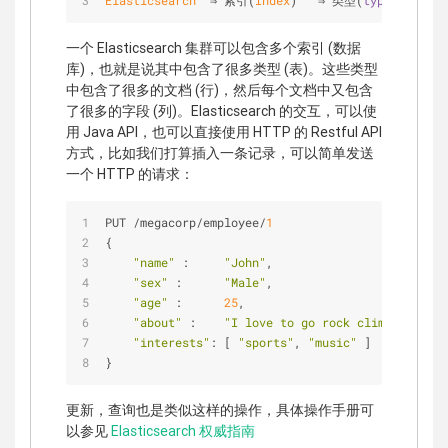
Elasticsearch
  ⇒ 索引(
Index
)   ⇒ 类型(
type
)  ⇒ 文
一个 Elasticsearch 集群可以包含多个索引 (数据
库)，也就是说其中包含了很多类型 (表)。这些类型
中包含了很多的文档 (行)，然后每个文档中又包含
了很多的字段 (列)。Elasticsearch 的交互，可以使
用 Java API，也可以直接使用 HTTP 的 Restful API
方式，比如我们打算插入一条记录，可以简单发送
一个 HTTP 的请求：
PUT 
/
megacorp
/
employee
/
1
{
"name"
 :     
"John"
,
"sex"
 :      
"Male"
,
"age"
 :      
25
,
"about"
 :    
"I love to go rock climbing"
,
"interests"
: [ 
"sports"
, 
"music"
 ]
}
更新，查询也是类似这样的操作，具体操作手册可
以参见
Elasticsearch 权威指南