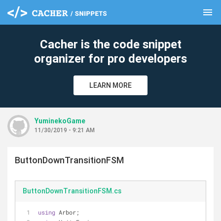
menu
clear
Cacher is the code snippet
organizer for pro developers
LEARN MORE
YuminekoGame
11/30/2019 - 9:21 AM
ButtonDownTransitionFSM
ButtonDownTransitionFSM.cs
using
 Arbor;