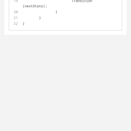
			Transition 
(nextState);
		}
	}
}