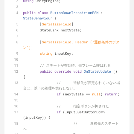
using
 UnityEngine;
public
class
ButtonDownTransitionFSM
 : 
StateBehaviour
 {
	[
SerializeField
]
	StateLink nextState;
	[
SerializeField, Header (
"遷移条件のボタ
ン"
)
]
string
 inputKey;
// ステートが有効時、毎フレーム呼ばれる
public
override
void
OnStateUpdate
 (
)
{
//	遷移先が設定されていない場
合は、以下の処理を実行しない。
if
 (nextState == 
null
) 
return
;
//	指定ボタンが押された
if
 (Input.GetButtonDown 
(inputKey)) {
//	遷移先のステート
へ