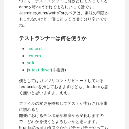
つまり、テストメソッドに引数として入ってくる
doneを呼べばそれでよろしいって話です。
Jasmineのruns/waitsForのペアは、趣味の問題か
もしれないけど、僕にとっては凄く分り辛いです
ね。
テストランナーは何を使うか
testacular
testem
yeti
js-test-driver
(非推奨)
僕としてはガッツリコントリビュートしている
testacularを推しておきますけども、testemも悪
く無いと思いますよ、ええ。
ファイルの変更を検知してテストが実行される事
に慣れると、
開発におけるテンポ感が根底から変化しますの
で、どれかを使うとよろしいかと思います。
Gruntjsのwatchタスクからガチャガチャやっても