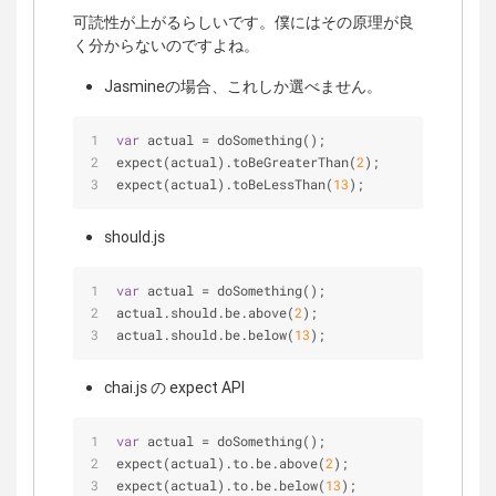
可読性が上がるらしいです。僕にはその原理が良
く分からないのですよね。
Jasmineの場合、これしか選べません。
var
 actual = doSomething();
expect(actual).toBeGreaterThan(
2
);
expect(actual).toBeLessThan(
13
);
should.js
var
 actual = doSomething();
actual.should.be.above(
2
);
actual.should.be.below(
13
);
chai.js の expect API
var
 actual = doSomething();
expect(actual).to.be.above(
2
);
expect(actual).to.be.below(
13
);