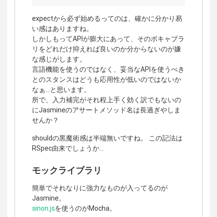
expectから必ず始めるってのは、確かに分かり易
い感はありますね。
しかしもってAPIが膨大にあって、そのボキャブラ
リをどれだけ抑えれば良いのか分からないのが嫌
な感じがします。
言語機能を使うのではなく、妥当なAPIを使うべき
とのスタンスはどうも応用性が低いのではないか
なぁ…と思います。
所で、入力補完がそれ程上手く効く訳でもないの
にJasmineのアサートメソッド名は長過ぎやしま
せんか？
shouldの黒魔術感は半端無いですね。 この記法は
RSpec由来でしょうか…
モックライブラリ
簡単でそれなりに強力なものが入ってるのが
Jasmine。
sinon.js
を使うのがMocha。