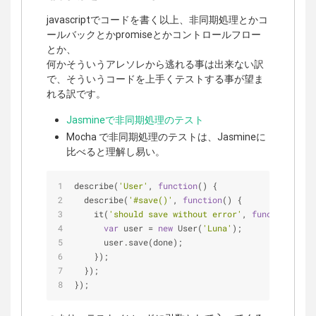
javascriptでコードを書く以上、非同期処理とかコ
ールバックとかpromiseとかコントロールフロー
とか、
何かそういうアレソレから逃れる事は出来ない訳
で、そういうコードを上手くテストする事が望ま
れる訳です。
Jasmineで非同期処理のテスト
Mocha で非同期処理のテストは、Jasmineに
比べると理解し易い。
describe(
'User'
, 
function
(
) 
{
  describe(
'#save()'
, 
function
(
) 
{
    it(
'should save without error'
, 
function
(
done
var
 user 
=
new
 User(
'Luna'
);
      user.save(done);
    });
  });
});