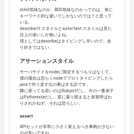
xUnit気味なのか、BDD気味なのかってのは、単に
キーワード的な違いでしかないのでは？と思って
いる。
describe/it スタイルとsuite/test スタイルは見た
目上の違いしか無いよね。
僕としてはdescribeはタイピングし辛いので、余
り好きではない。
アサーションスタイル
サーバサイドをnodeに限定するつもりはなくて、
僕の場合は恐らくnodeでプロトタイピングしたら
javaで作り直す位の事はする訳です。
隣に座ってる若いのはRubyistだし、今の一番弟子
はPythonistaだし、変に凝り固まると老害呼ばわ
りされかねず、それは恐ろしい。
assert
APIセットが非常に小さく覚えるべき事柄が少ない
のが良いですね。