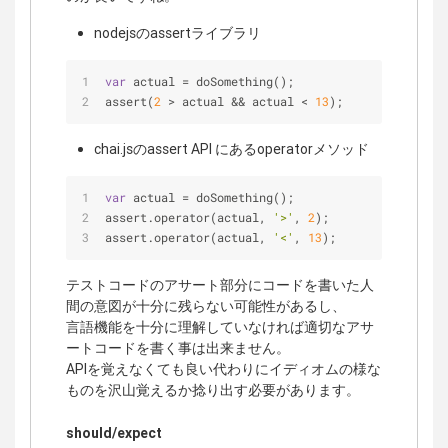
nodejsのassertライブラリ
var
 actual = doSomething();
assert(
2
 > actual && actual < 
13
);
chai.jsのassert API にあるoperatorメソッド
var
 actual = doSomething();
assert.operator(actual, 
'>'
, 
2
);
assert.operator(actual, 
'<'
, 
13
);
テストコードのアサート部分にコードを書いた人
間の意図が十分に残らない可能性があるし、
言語機能を十分に理解していなければ適切なアサ
ートコードを書く事は出来ません。
APIを覚えなくても良い代わりにイディオムの様な
ものを沢山覚えるか捻り出す必要があります。
should/expect