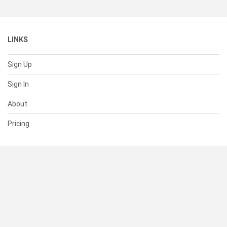
LINKS
Sign Up
Sign In
About
Pricing
SUPPORT
Help Center
Contact Us
Status