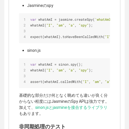
Jasmineのspy
var
 whatAmI = jasmine.createSpy(
'whatAmI'
);
whatAmI(
"I"
, 
"am"
, 
"a"
, 
"spy"
);
expect(whatAmI).toHaveBeenCalledWith(
"I"
, 
"am"
, 
"
sinon.js
var
 whatAmI = sinon.spy();
whatAmI(
"I"
, 
"am"
, 
"a"
, 
"spy"
);
assert(whatAmI.calledWith(
"I"
, 
"am"
, 
"a"
, 
"spy"
))
基礎的な部分だけ何となく眺めても違いが良く分
からない程度にはJasmineのSpy APIは強力です。
加えて、
sinon.jsとjasmineを接合するライブラリ
もあります。
非同期処理のテスト