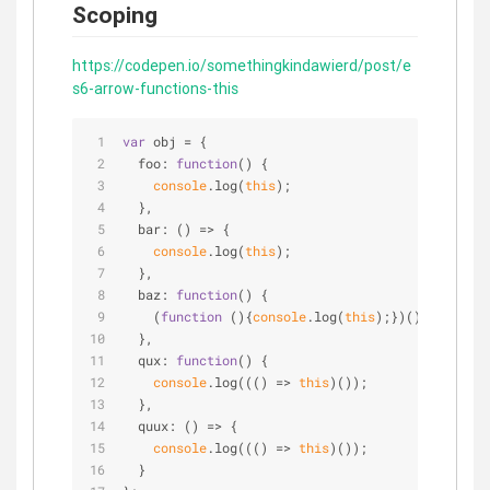
Scoping
https://codepen.io/somethingkindawierd/post/e
s6-arrow-functions-this
var
 obj = {
foo
: 
function
(
) 
{
console
.log(
this
);
  },
bar
: 
() =>
 {
console
.log(
this
);
  },
baz
: 
function
(
) 
{
    (
function
 (
)
{
console
.log(
this
);})();
  },
qux
: 
function
(
) 
{
console
.log((
() =>
this
)());
  },
quux
: 
() =>
 {
console
.log((
() =>
this
)());
  }