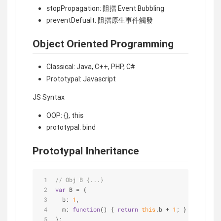
stopPropagation: 阻擋 Event Bubbling
preventDefualt: 阻擋原生事件觸發
Object Oriented Programming
Classical: Java, C++, PHP, C#
Prototypal: Javascript
JS Syntax
OOP: {}, this
prototypal: bind
Prototypal Inheritance
// Obj B {...}
var
 B = {
b
: 
1
,
m
: 
function
(
) 
{ 
return
this
.b + 
1
; }
};