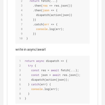
return
 fetch(...)
    .then(
res
 =>
 res.json())
    .then(
json
 =>
 {
      dispatch(action(json))
    })
    .catch(
err
 =>
 {
console
.log(err);
    })
}
write in async/await
return
async
 dispatch => {
try
 {
const
 res = 
await
 fetch(...);
const
 json = 
await
 res.json();
    dispatch(action(json));
  } 
catch
(err) {
console
.log(err);
  }
}