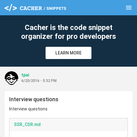
menu
clear
Cacher is the code snippet
organizer for pro developers
LEARN MORE
tpai
6/20/2016 - 5:32 PM
Interview questions
Interview questions
SSR_CSR.md