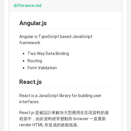
difference.md
Angular.js
Angular is TypeScript based JavaScript
framework.
Two Way Data Binding
Routing
Form Validation
React.js
React is a JavaScript library for building user
interfaces.
React.js 是被設計來解決大型應用在呈現資料的過
程當中，由於資料經常變動而 browser 一直重新
render HTML 所造成的效能低落。