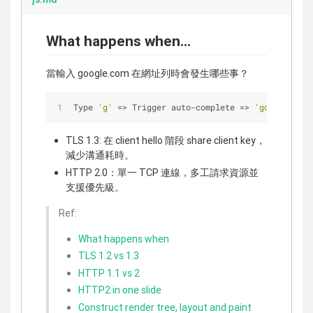
What happens when...
當輸入 google.com 在網址列時會發生哪些事？
Type 
'g'
=
>
 Trigger auto
-
complete 
=
>
'google.com'
TLS 1.3: 在 client hello 階段 share client key，
減少溝通耗時。
HTTP 2.0：單一 TCP 連線，多工請求資源並
支援優先級。
Ref:
What happens when
TLS 1.2 vs 1.3
HTTP 1.1 vs 2
HTTP2 in one slide
Construct render tree, layout and paint