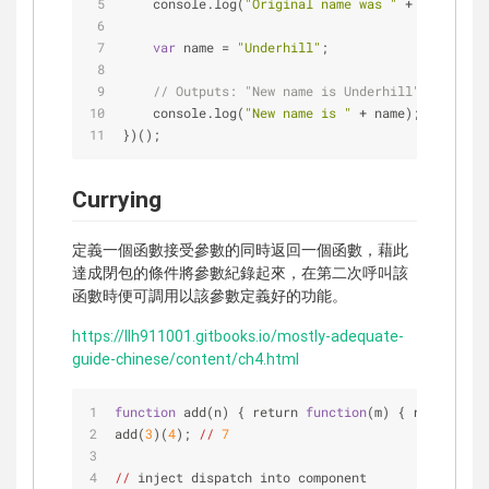
    console.log(
"Original name was "
+
this
.
name
var
 name 
=
"Underhill"
;
// Outputs: "New name is Underhill"
    console.log(
"New name is "
+
 name);
})();
Currying
定義一個函數接受參數的同時返回一個函數，藉此
達成閉包的條件將參數紀錄起來，在第二次呼叫該
函數時便可調用以該參數定義好的功能。
https://llh911001.gitbooks.io/mostly-adequate-
guide-chinese/content/ch4.html
function
 add(n) { return 
function
(m) { return m +
add(
3
)(
4
); 
//
7
//
 inject dispatch into component