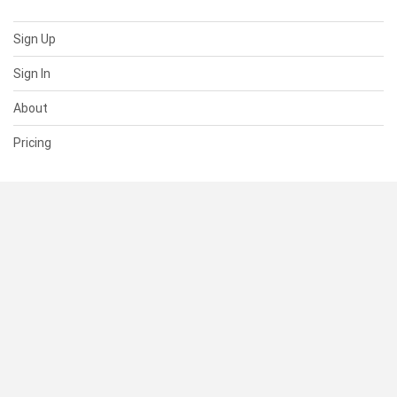
Sign Up
Sign In
About
Pricing
SUPPORT
Help Center
Contact Us
Status
RESOURCES