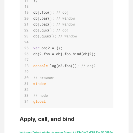
};
obj.foo(); 
// obj
obj.bar(); 
// window
obj.baz(); 
// window
obj.qux(); 
// obj
obj.quux(); 
// window
var
 obj2 = {};
obj2.foo = obj.foo.bind(obj2);
console
.log(o2.foo()); 
// obj2
// browser
window
// node
global
Apply, call, and bind
https://gist.github.com/tpai/45b0b34755ef838fa