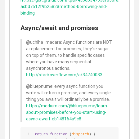
acbd7512f9b2582#method-borrowing-and-
binding
Async/await and promises
@uchiha_madara: Async functions are NOT
a replacement for promises, they're sugar
on top of them, to handle specific cases
where you have many sequential
asynchronous actions.
http://stackoverflow.com/a/34740033
@bluepnume: every async function you
write will return a promise, and every single
thing you await will ordinarily be a promise.
https://medium.com/@bluepnume/learn-
about-promises-before-you-start-using-
async-await-eb148164a9c8
return
function
 (
dispatch
) 
{