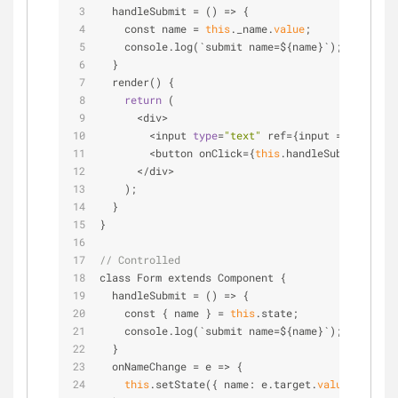
  handleSubmit 
=
 () 
=
>
 {
    const name 
=
this
._name.
value
;
    console.log(`submit name
=
${name}`);
  }
  render() {
return
 (
<
div
>
<
input 
type
=
"text"
 ref
=
{input 
=
>
this
._n
<
button onClick
=
{
this
.handleSubmit}
>
Sign
<
/
div
>
    );
  }
}
// Controlled
class Form extends Component {
  handleSubmit 
=
 () 
=
>
 {
    const { name } 
=
this
.state;
    console.log(`submit name
=
${name}`);
  }
  onNameChange 
=
 e 
=
>
 {
this
.setState({ name: e.target.
value
 });