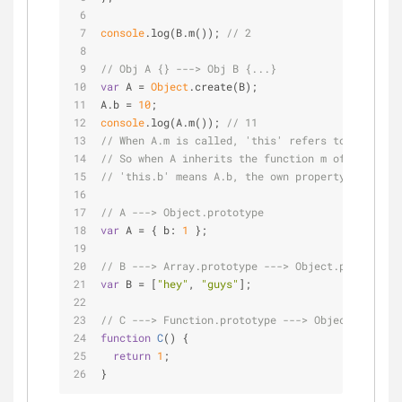
console
.log(B.m()); 
// 2
// Obj A {} ---> Obj B {...}
var
 A = 
Object
.create(B);
A.b = 
10
;
console
.log(A.m()); 
// 11
// When A.m is called, 'this' refers to A.
// So when A inherits the function m of B,
// 'this.b' means A.b, the own property 'b' of A
// A ---> Object.prototype
var
 A = { 
b
: 
1
 };
// B ---> Array.prototype ---> Object.prototype
var
 B = [
"hey"
, 
"guys"
];
// C ---> Function.prototype ---> Object.prototy
function
C
(
) 
{
return
1
;
}