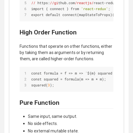
//
 https:
//gi
thub.com
/reactjs/
react-redux
/blob/m
a
import { connect } from 
'react-redux'
;
export default connect(mapStateToProps)(Container
High Order Function
Functions that operate on other functions, either
by taking them as arguments or by returning
them, are called higher-order functions.
const formula 
=
 f 
=
>
 m 
=
>
 `${m} squared 
=
 ${f(m)}
const squared 
=
 formula(m 
=
>
 m 
*
 m);
squared(
3
);
Pure Function
Same input, same output.
No side effects.
No external mutable state.