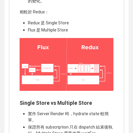
的變化。
相較於 Redux：
Redux 是 Single Store
Flux 是 Multiple Store
Single Store vs Multiple Store
實作 Server Render 時，hydrate state 較簡
單。
保證所有 subscription 只在 dispatch 結束後執