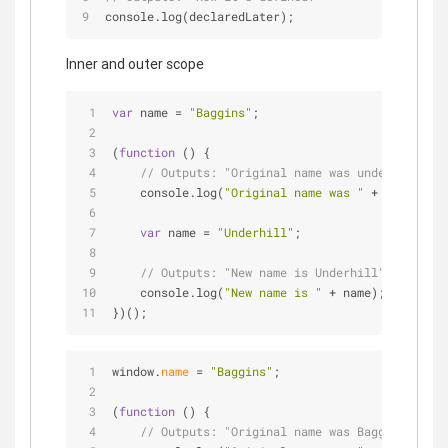
console.log(declaredLater);
Inner and outer scope
var
 name 
=
"Baggins"
;
(
function
 (
) 
{
// Outputs: "Original name was undefined"
    console.log(
"Original name was "
+
 name);
var
 name 
=
"Underhill"
;
// Outputs: "New name is Underhill"
    console.log(
"New name is "
+
 name);
})();
window.
name
=
"Baggins"
;
(
function
 (
) 
{
// Outputs: "Original name was Baggins"