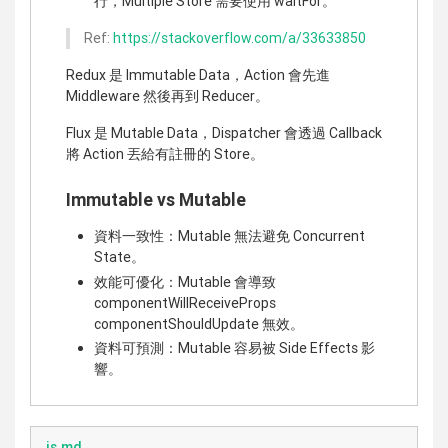
行，Multiple Store 需要使用 waitFor。
Ref:
https://stackoverflow.com/a/33633850
Redux 是 Immutable Data，Action 會先進
Middleware 然後再到 Reducer。
Flux 是 Mutable Data，Dispatcher 會透過 Callback
將 Action 丟給有註冊的 Store。
Immutable vs Mutable
資料一致性：Mutable 無法避免 Concurrent
State。
效能可優化：Mutable 會導致
componentWillReceiveProps
componentShouldUpdate 無效。
資料可預測：Mutable 容易被 Side Effects 影
響。
js.md