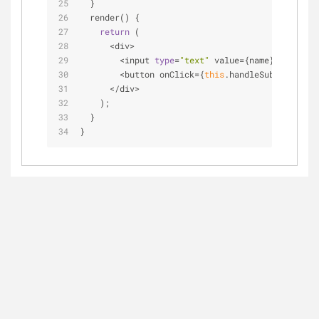
  }
  render() {
return
 (
<
div
>
<
input 
type
=
"text"
 value
=
{name} onChange
<
button onClick
=
{
this
.handleSubmit}
>
Sign
<
/
div
>
    );
  }
}