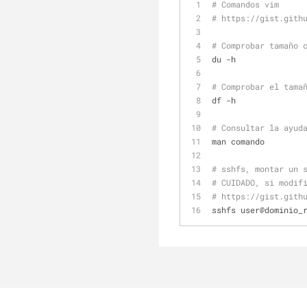
# Comandos vim
# https://gist.gith
# Comprobar tamaño 
du -h
# Comprobar el tama
df -h
# Consultar la ayud
man comando
# sshfs, montar un 
# CUIDADO, si modif
# https://gist.gith
sshfs user@dominio_