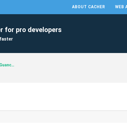
ABOUT CACHER
WEB 
r for pro developers
faster
Programming Guanches