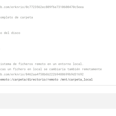
ub.com/erknrio/0c7723562ec809f6e7310600470c5eea
completo de carpeta
ño del disco
a
sistema de ficheros remoto en un entorno local.
icas un fichero en local se cambiaría también remotamente
ub.com/erknrio/8462aa4f58b6b222b9488699b9d31692
remoto:/carpeta/directorio/remoto /mnt/carpeta_local