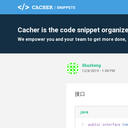
Cacher is the code snippet organize
We empower you and your team to get more done, 
Shuzheng
12/8/2019 - 1:08 PM
接口
.java
public
interface
Co