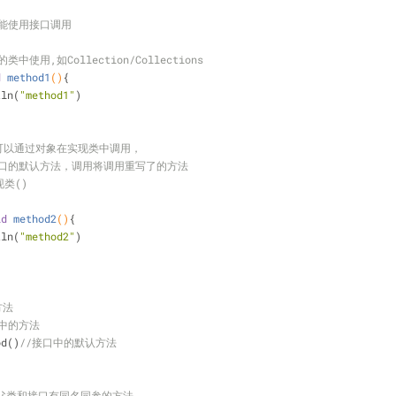
只能使用接口调用
1
使用,如Collection/Collections
d
method1
()
{
tln(
"method1"
)
,可以通过对象在实现类中调用，
接口的默认方法，调用将调用重写了的方法
现类()
id
method2
()
{
tln(
"method2"
)
方法
类中的方法
od()
//接口中的默认方法
的父类和接口有同名同参的方法