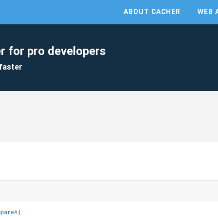
ABOUT CACHER
WEB 
r for pro developers
faster
mpareA
{