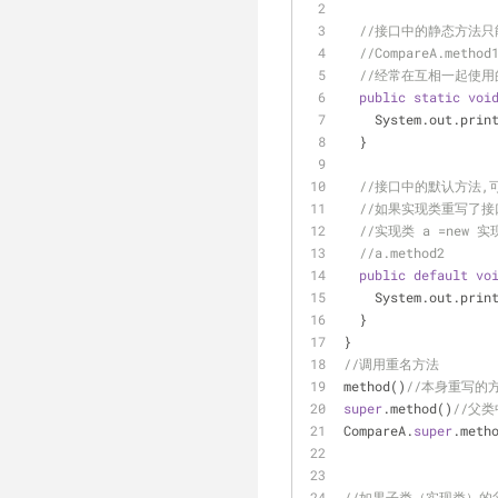
//接口中的静态方法
//CompareA.method
//经常在互相一起使用的类中
public
static
voi
    System.out.prin
  }
//接口中的默认方法
//如果实现类重写了
//实现类 a =new 实
//a.method2
public
default
vo
    System.out.prin
  }
}
//调用重名方法
method()
//本身重写的
super
.method()
//父
CompareA.
super
.meth
//如果子类（实现类）