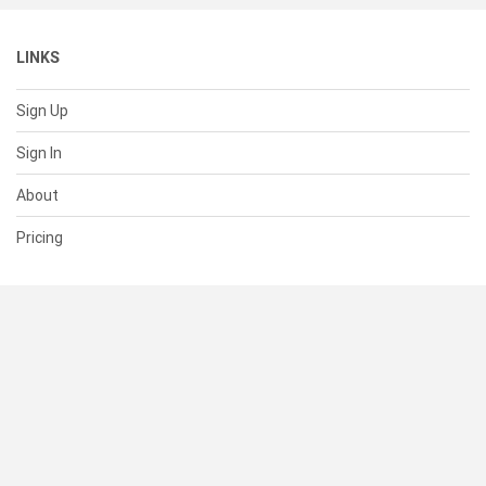
LINKS
Sign Up
Sign In
About
Pricing
SUPPORT
Help Center
Contact Us
Status