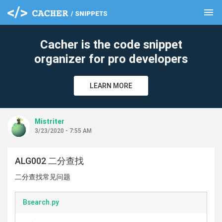
menu
clear
Cacher is the code snippet
organizer for pro developers
LEARN MORE
Mistriter
3/23/2020 - 7:55 AM
ALG002 二分查找
二分查找常见问题
Bsearch.py