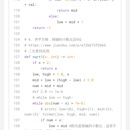
> val:
return
 mid
else
:
                low = mid + 
1
return
 -
1
# 6. 求平方根，精确到小数点后6位
# https://www.jianshu.com/p/e72bb73f26bd
# 二分查找实现
def
sqrt1
(
x: 
int
) -> 
int
:
if
 x < 
2
:
return
 x
    low, high = 
1.0
, x
    mid = low + (high - low) / 
2.0
    num = mid * mid
#if 2.0 <= 1e-6
# while low <= high:
while
abs
(num - x) > 
1e-6
:
# print('low={0}, high={1}, mid={2}, 
num={3}'.format(low, high, mid, num))
if
 num < x:
            low = mid 
#因为是精确到小数位，这里不