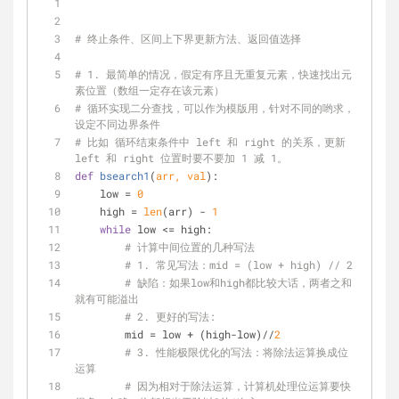
# 终止条件、区间上下界更新方法、返回值选择
# 1. 最简单的情况，假定有序且无重复元素，快速找出元
素位置（数组一定存在该元素）
# 循环实现二分查找，可以作为模版用，针对不同的哟求，
设定不同边界条件
# 比如 循环结束条件中 left 和 right 的关系，更新 
left 和 right 位置时要不要加 1 减 1。
def
bsearch1
(
arr, val
):
    low = 
0
    high = 
len
(arr) - 
1
while
 low <= high:
# 计算中间位置的几种写法
# 1. 常见写法：mid = (low + high) // 2
# 缺陷：如果low和high都比较大话，两者之和
就有可能溢出  
# 2. 更好的写法:
        mid = low + (high-low)//
2
# 3. 性能极限优化的写法：将除法运算换成位
运算
# 因为相对于除法运算，计算机处理位运算要快