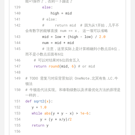
能+1操作了，否则一下蹦走了
else
:
            high = mid 
# else:
#     return mid  # 因为从1开始，几乎不
会有数字的能够直接 num == x， 这一项可以省略
        mid = low + (high - low) / 
2.0
        num = mid * mid
# 注意，这里实际上是计算精确到小数点后6位，
而不是小数点后面有6位
# 可以对结果对6位四舍五入
return
round
(mid, 
6
) 
# or mid 
# TODO 需复习对应背景知识 OneNote.北冥有鱼.LC.牛
顿法
# 牛顿迭代法实现, 和泰勒级数以及求最优化方法的原理是
一样的，
def
sqrt2
(
x
):
   y = 
1.0
while
abs
(y * y - x) > 
1e-6
:
       y = (y + x/y)/
2
return
 y