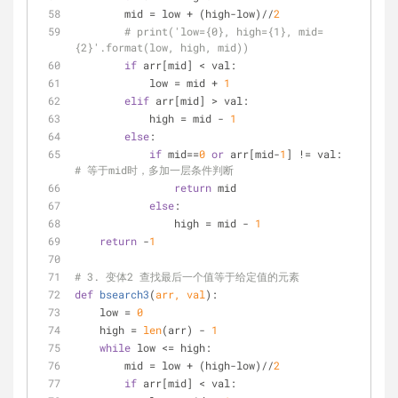
        mid = low + (high-low)//
2
# print('low={0}, high={1}, mid=
{2}'.format(low, high, mid))
if
 arr[mid] < val:
            low = mid + 
1
elif
 arr[mid] > val:
            high = mid - 
1
else
:
if
 mid==
0
or
 arr[mid-
1
] != val:  
# 等于mid时，多加一层条件判断
return
 mid
else
:
                high = mid - 
1
return
 -
1
# 3. 变体2 查找最后一个值等于给定值的元素
def
bsearch3
(
arr, val
):
    low = 
0
    high = 
len
(arr) - 
1
while
 low <= high:
        mid = low + (high-low)//
2
if
 arr[mid] < val: