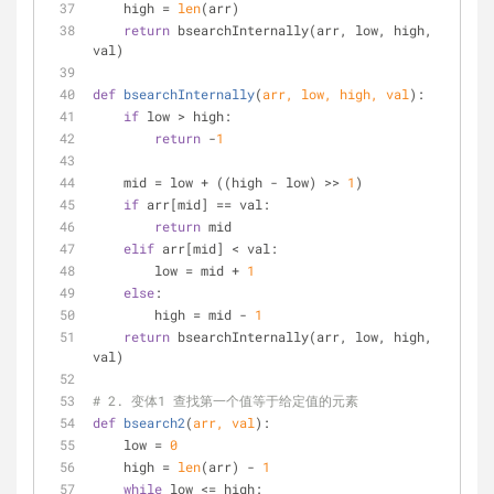
    high = 
len
(arr)
return
 bsearchInternally(arr, low, high, 
val)
def
bsearchInternally
(
arr, low, high, val
):
if
 low > high:
return
 -
1
    mid = low + ((high - low) >> 
1
)
if
 arr[mid] == val:
return
 mid
elif
 arr[mid] < val:
        low = mid + 
1
else
:
        high = mid - 
1
return
 bsearchInternally(arr, low, high, 
val)
# 2. 变体1 查找第一个值等于给定值的元素
def
bsearch2
(
arr, val
):
    low = 
0
    high = 
len
(arr) - 
1
while
 low <= high: