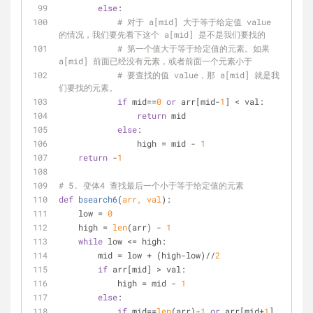
else
:
# 对于 a[mid] 大于等于给定值 value 
的情况，我们要先看下这个 a[mid] 是不是我们要找的
# 第一个值大于等于给定值的元素。如果 
a[mid] 前面已经没有元素，或者前面一个元素小于
# 要查找的值 value，那 a[mid] 就是我
们要找的元素。
if
 mid==
0
or
 arr[mid-
1
] < val:
return
 mid
else
:
                high = mid - 
1
return
 -
1
# 5. 变体4 查找最后一个小于等于给定值的元素
def
bsearch6
(
arr, val
):
    low = 
0
    high = 
len
(arr) - 
1
while
 low <= high:
        mid = low + (high-low)//
2
if
 arr[mid] > val:
            high = mid - 
1
else
:
if
 mid==
len
(arr)-
1
or
 arr[mid+
1
] 