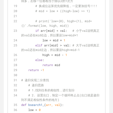
得多，左移一位都相当于除以2的1次方
# 换成位运算优先级降低，一定要加括号!!!!
# mid = low + ((high-low) >> 1)
# print('low={0}, high={1}, mid=
{}'.format(low, high, mid))
if
 arr[mid] < val:   
# 小于val说明真正
的val还在mid右边，所以重设low=mid+1
            low = mid + 
1
elif
 arr[mid] > val: 
# 大于val说明真正
的val还在mid左边，所以重设high=mid-1
            high = mid - 
1
else
:
return
 mid
return
 -
1
# 递归实现二分查找
# 递归思路
# 1.找到任务的相似性，进行划分
# 2. 设置出口，制定一个循环终止点(出口就是递归
到不满足相似性条件的地方)
def
bsearch1_
(
arr, val
):
    low = 
0