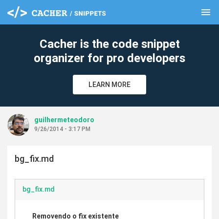
menu
clear
Cacher is the code snippet
organizer for pro developers
LEARN MORE
guilhermeteodoro
9/26/2014 - 3:17 PM
bg_fix.md
bg_fix.md
Removendo o fix existente