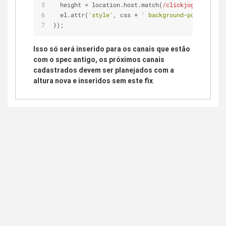
  height = location.host.match(
/clickjogos|cjogos
  el.attr(
'style'
, css + 
' background-position: 5
});
Isso só será inserido para os canais que estão
com o spec antigo, os próximos canais
cadastrados devem ser planejados com a
altura nova e inseridos sem este fix
.