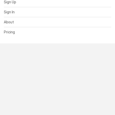
Sign Up
Sign In
About
Pricing
SUPPORT
Help Center
Contact Us
Status
RESOURCES
Documentation