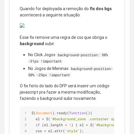
Quando for deployada a remoção do
fix dos bgs
acontecerá a seguinte situação:
Esse fix remove uma regra de css que obriga o
background
subir:
No Click Jogos
background-position: 50%
-31px !important
No Jogos de Meninas
background-position:
50% -29px !important
O fix feito do lado do DFP será inserir um código
javascript pra fazer a mesma modificação,
fazendo o background subir novamente:
$(
document
).ready(
function
(
)
{
  el = $(
'#background_zone .container span'
);
if
 (el.length < 
1
) { el = $(
'#background_zone .
  css = el.attr(
'style'
);