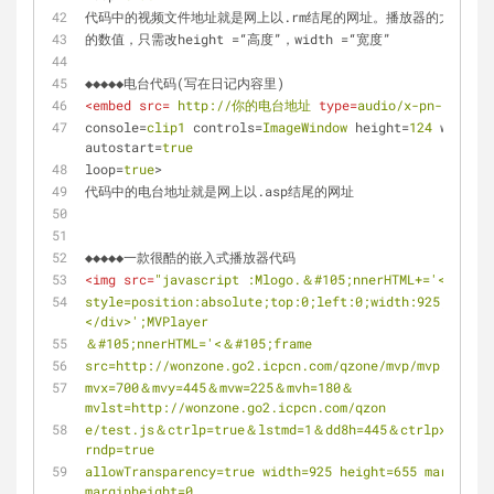
代码中的视频文件地址就是网上以.rm结尾的网址。播放器的大小可以
的数值，只需改height =“高度”，width =“宽度” 
◆◆◆◆◆电台代码(写在日记内容里) 
<
embed
src
= 
http://你的电台地址
type
=
audio/x-pn-realau
console
=
clip1
controls
=
ImageWindow
height
=
124
width
=
1
autostart
=
true
loop
=
true
> 
代码中的电台地址就是网上以.asp结尾的网址 
◆◆◆◆◆一款很酷的嵌入式播放器代码 
<
img
src
=
"javascript :Mlogo.＆#105;nnerHTML+='<div id
style=position:absolute;top:0;left:0;width:925;height
</div>';MVPlayer 
＆#105;nnerHTML='<＆#105;frame 
src=http://wonzone.go2.icpcn.com/qzone/mvp/mvp.htm? 
mvx=700＆mvy=445＆mvw=225＆mvh=180＆
mvlst=http://wonzone.go2.icpcn.com/qzon 
e/test.js＆ctrlp=true＆lstmd=1＆dd8h=445＆ctrlpx=49＆c
rndp=true 
allowTransparency=true width=925 height=655 marginwid
marginheight=0 