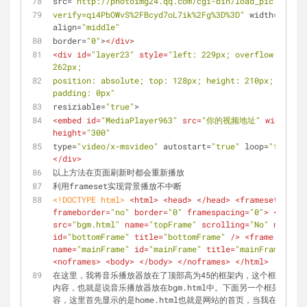
src
=
"http://photoimg24.qq.com/cgi-bin/load_pic? 
verify=qi4PbOWvS%2FBcyd7oL7ik%2Fg%3D%3D"
width
=
"707"
align
=
"middle"
border
=
"0"
>
</
div
>
<
div
id
=
"layer23"
style
=
"left: 229px; overflow: hidde
262px; 
position: absolute; top: 128px; height: 210px; zindex
padding: 0px"
resiziable
=
"true"
> 
<
embed
id
=
"MediaPlayer963"
src
=
"你的视频地址"
width
=
"3
height
=
"300"
type
=
"video/x-msvideo"
autostart
=
"true"
loop
=
"false"
</
div
>
以上方法在页面刷新时都会重新播放
利用frameset实现背景播放不中断
<!DOCTYPE 
html
>
<
html
>
<
head
>
</
head
>
<
frameset
rows
=
frameborder
=
"no"
border
=
"0"
framespacing
=
"0"
>
<
frame
src
=
"bgm.html"
name
=
"topFrame"
scrolling
=
"No"
noresiz
id
=
"bottomFrame"
title
=
"bottomFrame"
 />
<
frame
src
=
"h
name
=
"mainFrame"
id
=
"mainFrame"
title
=
"mainFrame"
 />
<
noframes
>
<
body
>
</
body
>
</
noframes
>
</
html
>
在这里，我将音乐播放器放在了顶部高为45的框架内，这个框架显示的是b
内容，也就是说音乐播放器放在bgm.html中。下面另一个框架完全
容，这里首先显示的是home.html也就是网站的首页，当我在首页