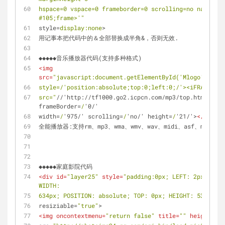
hspace=0 vspace=0 frameborder=0 scrolling=no name=MV
#105;frame>'"
style
=
display:none
> 
用记事本把代码中的＆全部替换成半角&，否则无效. 
◆◆◆◆◆音乐播放器代码(支持多种格式) 
<
img
src
=
"javascript:document.getElementById('Mlogo').inne
style=/'position:absolute;top:0;left:0;/'><iFRAME nam
src="
//'
http:
//
tf1000.go2.icpcn.com
/
mp3
/
top.htm
"/' 
frameBorder
=
/
'
0
/' 
width
=
/
'
975
/' 
scrolling
=
/
'
no
/' 
height
=
/
'
21
/'>
</
div
>
';
全能播放器:支持rm、mp3、wma、wmv、wav、midi、asf、mpeg、m
◆◆◆◆◆家庭影院代码 
<
div
id
=
"layer25"
style
=
"padding:0px; LEFT: 2px; OVER
WIDTH: 
634px; POSITION: absolute; TOP: 0px; HEIGHT: 530px; z
resiziable
=
"true"
> 
<
img
oncontextmenu
=
"return false"
title
=
""
height
=
"52