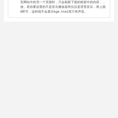
至网站中的另一个页面时，只会刷新下面的框架中的内容，，而不会
放。若你要设置的不是音乐播放器而仅仅是背景音乐，将上面那个fram
0即可，这样就不会显示bgm.html而只有声音。