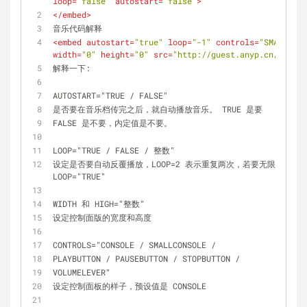
loop
=
"false"
autostart
=
"false"
>
</
embed
>
音乐代码解释 
<
embed
autostart
=
"true"
loop
=
"-1"
controls
=
"SMALLCONS
width
=
"0"
height
=
"0"
src
=
"http://guest.anyp.cn/upload
解释一下: 
AUTOSTART="TRUE / FALSE" 
是否要在音乐档传完之后，就自动播放音乐。 TRUE 是要　 
FALSE 是不要，内定值是不要。 
LOOP="TRUE / FALSE / 整数" 
设定是否要自动反覆播放，LOOP=2 表示重复两次，若要无限次重复可
LOOP="TRUE"　 
WIDTH 和 HIGH="整数" 
设定控制面版的宽度和高度　 
CONTROLS="CONSOLE / SMALLCONSOLE / 
PLAYBUTTON / PAUSEBUTTON / STOPBUTTON / 
VOLUMELEVER" 
设定控制面板的样子，预设值是 CONSOLE　 