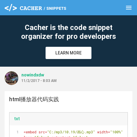
menu
clear
Cacher is the code snippet
organizer for pro developers
LEARN MORE
nowindxdw
11/2/2017 - 8:03 AM
html播放器代码实践
txt
<
embed
src
=
"C:/mp3/10.19/画心.mp3"
width
=
"100%"
heigh