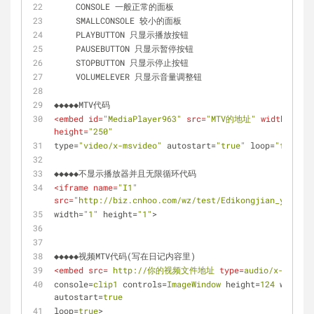
　　 CONSOLE 一般正常的面板 
　　 SMALLCONSOLE 较小的面板 
　　 PLAYBUTTON 只显示播放按钮 
　　 PAUSEBUTTON 只显示暂停按钮 
　　 STOPBUTTON 只显示停止按钮 
　　 VOLUMELEVER 只显示音量调整钮 
◆◆◆◆◆MTV代码 
<
embed
id
=
"MediaPlayer963"
src
=
"MTV的地址"
width
=
"305
height
=
"250"
type
=
"video/x-msvideo"
autostart
=
"true"
loop
=
"false"
◆◆◆◆◆不显示播放器并且无限循环代码
<
iframe
name
=
"I1"
src
=
"http://biz.cnhoo.com/wz/test/Edikongjian_yinyue.
width
=
"1"
height
=
"1"
> 
◆◆◆◆◆视频MTV代码(写在日记内容里) 
<
embed
src
= 
http://你的视频文件地址
type
=
audio/x-pn-rea
console
=
clip1
controls
=
ImageWindow
height
=
124
width
=
1
autostart
=
true
loop
=
true
> 