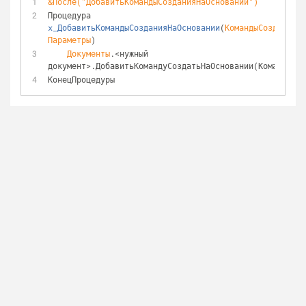
&
После
("ДобавитьКомандыСозданияНаОсновании")
Процедура 
x_ДобавитьКомандыСозданияНаОсновании
(
КомандыСозданияНа
Параметры
)
Документы
.<нужный 
документ>.ДобавитьКомандуСоздатьНаОсновании(КомандыСоз
КонецПроцедуры