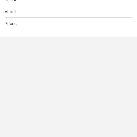
About
Pricing
SUPPORT
Help Center
Contact Us
Status
RESOURCES
Documentation
Blog
Terms of Use