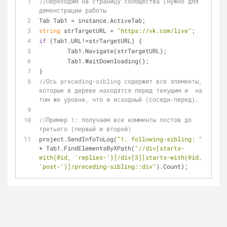
//Переходим на страницу сообщества (нужно для 
демонстрации работы
Tab Tab1 = instance.ActiveTab;
string
 strTargetURL = 
"https://vk.com/live"
;
if
 (Tab1.URL!=strTargetURL) {
	Tab1.Navigate(strTargetURL);
	Tab1.WaitDownloading();
}
//Ось preceding-sibling содержит все элементы, 
которые в дереве находятся перед текущим и  на 
том же уровне, что и исходный (соседи-перед).
//Пример 1: получаем все комменты постов до 
третьего (первый и второй)
project.SendInfoToLog(
"1. following-sibling: "
+ Tab1.FindElementsByXPath(
"//div[starts-
with(@id, 'replies-')]/div[3][starts-with(@id, 
'post-')]/preceding-sibling::div"
).Count);