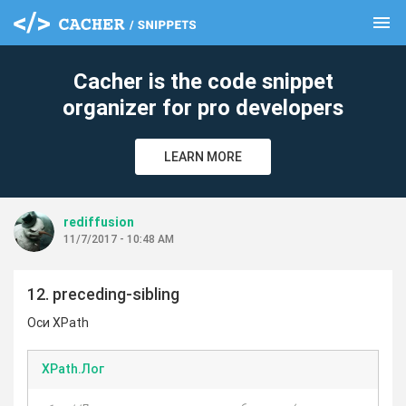
menu
clear
Cacher is the code snippet
organizer for pro developers
LEARN MORE
rediffusion
11/7/2017 - 10:48 AM
12. preceding-sibling
Оси XPath
XPath.Лог