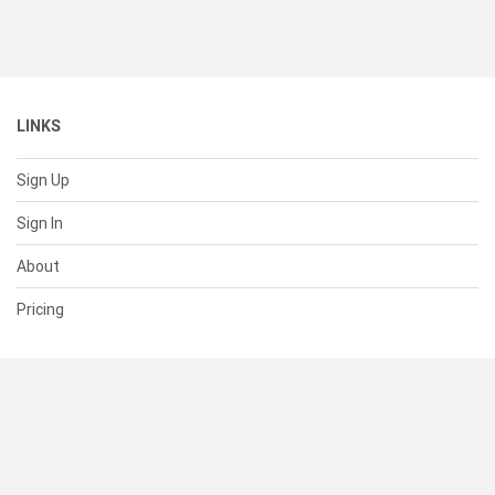
LINKS
Sign Up
Sign In
About
Pricing
SUPPORT
Help Center
Contact Us