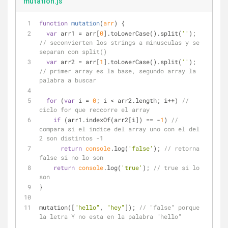
mutation.js
function
mutation
(
arr
) 
{
var
 arr1 = arr[
0
].toLowerCase().split(
''
); 
// seconvierten los strings a minusculas y se 
separan con split()
var
 arr2 = arr[
1
].toLowerCase().split(
''
); 
// primer array es la base, segundo array la 
palabra a buscar
for
 (
var
 i = 
0
; i < arr2.length; i++) 
// 
ciclo for que reccorre el array
if
 (arr1.indexOf(arr2[i]) == -
1
) 
// 
compara si el indice del array uno con el del 
2 son distintos -1
return
console
.log(
'false'
); 
// retorna 
false si no lo son
return
console
.log(
'true'
); 
// true si lo 
son 
}
mutation([
"hello"
, 
"hey"
]); 
// "false" porque 
la letra Y no esta en la palabra "hello"