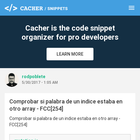
menu
clear
Cacher is the code snippet
organizer for pro developers
LEARN MORE
rodpoblete
5/30/2017 - 1:05 AM
Comprobar si palabra de un indice estaba en
otro array - FCC[254]
Comprobar si palabra de un indice estaba en otro array -
FCC[254]