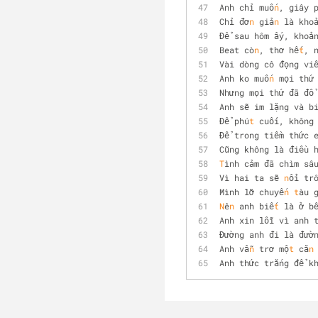
Anh chỉ muố
n
, giây 
Chỉ đơ
n
 giả
n
 là kho
Để sau hôm ấy, khoả
Beat cò
n
, thơ hế
t
, 
Vài dòng cô đọng vi
Anh ko muố
n
 mọi thứ
Nhưng mọi thứ đã đổ
Anh sẽ im lặng và b
Để phú
t
 cuối, không
Để trong tiềm thức 
Cũng không là điều 
T
ình cảm đã chìm sâ
Vì hai ta sẽ 
n
ổi tr
Mình lỡ chuyế
n
t
àu 
N
ê
n
 anh biế
t
 là ở b
Anh xin lỗi vì anh 
Đường anh đi là đườ
Anh vẫ
n
 trơ mộ
t
 că
n
Anh thức trắng để k