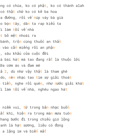
ông có chúa, ko có phậ
t
, ko có thánh alah 
 có thậ
t
 chứ ko có kẻ ba hoa 
ra đường, rồi về 
n
úp váy bà già 
eo bọ
n
t
ây, dâ
n
 ta rap kiểu ta 
đi làm 
t
ối về nhà 
ú
t
 bỏ mệ
t
 nhoài ra 
 bánh, trộ
n
 cùng thuốc an thầ
n
u vào cắ
n
 miếng rồi an phậ
n
n
, sâu khấu của cuộc đời 
là bài há
t
 mà tao đang rấ
t
 là thuộc lời 
iữa cơm áo và đam mê 
cả 
2
, dù như vậy thậ
t
 là tham ghê 
 do, 
n
ê
n
 nhạc tao 
t
ìm sự giải thoá
t
g tiề
n
, nghe rồi quê
n
, như 
n
ước giải khá
t
đi làm 
t
ối về nhà, nghêu ngao há
t
c niềm vui, 
t
ừ trong bả
n
 nhạc buồ
n
hấ
t
 khi, hiệ
n
 ra trong mà
n
 mưa tuô
n
thang bước đi trong chiều gió lộng 
 anh là hạ
t
 sương, liệu có đọng 
i a lặng im và biế
n
 mấ
t