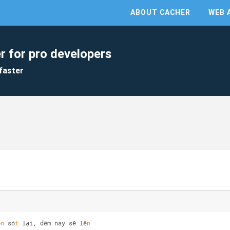
ABOUT CACHER
WEB 
r for pro developers
faster
ò
n
 só
t
 lại, đêm nay sẽ lê
n