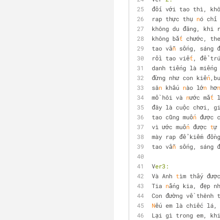
đối với tao thì, kh
rap thực thụ 
n
ó chỉ
không du đãng, khi 
không bắ
t
 chước, th
tao vẫ
n
 sống, sáng 
rồi tao viế
t
, để tr
danh tiếng là miếng
đừng như con kiế
n
,b
sâ
n
 khấu 
n
ào lớ
n
 hơ
mồ hôi và 
n
ước mắ
t
 
đây là cuộc chơi, g
tao cũng muố
n
 được 
vì ước muố
n
 được 
t
ự
mày rap để kiếm đồn
tao vẫ
n
 sống, sáng 
V
er3:
Và Anh 
t
ìm thấy đượ
Tia 
n
ắng kia, đẹp n
Con đường về thênh 
N
ếu em là chiếc lá,
Lại gì trong em, kh