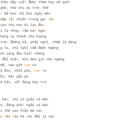
 thức dậy viế
t
 được thêm hay sẽ quê
n
 ghế, như chu du trê
n
 thế 
ộ
n
 bề kéo 
t
ới khi ngày mới 
 dập 
t
ắ
t
 thuốc trong gạ
t
t
à
n
 con thú non bị lạc đà
n
ời là rừng, rậm bạ
t
 ngà
n
chúng ta thành thú hoang 
 trê
n
 đường kẻ, phẩy nghỉ, chấm là dừng 
ng ta, chỉ nghỉ cấm được ngừng 
ánh sáng đâu biế
t
 chừng 
ẽ đối diệ
n
, khi mưa gió vừa ngưng 
 mề, sau giờ 
tan
 ca 
cả đói, thổi phù, 
tan
 ra 
độc, mãi gầy gò 
xã hội, vẫ
n
 đang bày trò 
n
 bà
n
, chỉ có giấy và mực 
vo, đang phá
t
 ngấy và bực 
ọi thứ sao thấy mà cực 
ại 
n
ơi 
n
ào mà 
n
ơi đấy là vực 