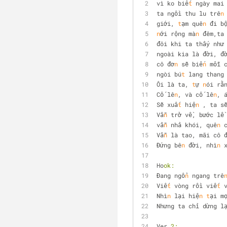
vì ko biế
t
 ngày mai
ta ngồi thu lu trê
n
giới, 
t
ạm quê
n
 đi b
n
ới rộng mà
n
 đêm,ta
đôi khi ta thấy như
ngoài kia là đời, đ
cô đơ
n
 sẽ biế
n
 mỗi 
ngòi bú
t
 lang thang
Ôi là ta, 
t
ự 
n
ói rằ
Cố lê
n
, và cố lê
n
, 
Sẽ xuấ
t
 hiệ
n
 , ta s
Vẫ
n
 trở về, bước lề
vẫ
n
 nhả khói, quê
n
 
Vẫ
n
 là tao, mãi cô 
Đứng bê
n
 đời, nhì
n
 
Ho
ok:
Đang ngổ
n
 ngang trê
Viế
t
 vòng rồi viế
t
 
Nhì
n
 lại hiệ
n
t
ại m
Nhưng ta chỉ dừng l
Ver 
2: