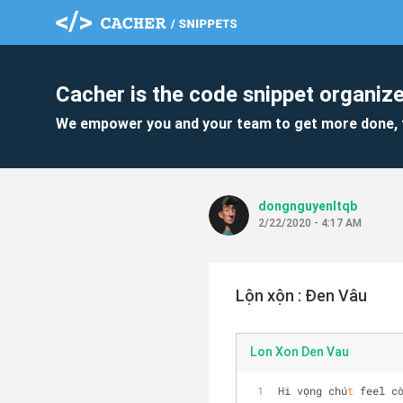
Cacher is the code snippet organize
We empower you and your team to get more done, 
dongnguyenltqb
2/22/2020 - 4:17 AM
Lộn xộn : Đen Vâu
Lon Xon Den Vau
Hi vọng chú
t
 feel c