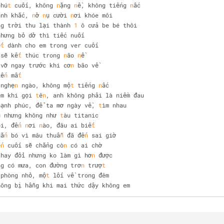
phú
t
 cuối, không 
n
ặng 
n
ề, không tiếng 
n
ấc 
ảnh khắc, 
n
ở 
n
ụ cười 
n
ơi khóe môi 
ng trời thu lại thành 
1
 ô cửa be bé thôi 
nhưng bỏ dở thì tiếc nuối 
ế
t
 dành cho em trong ver cuối 
 sẽ kế
t
 thúc trong 
n
ão 
n
ề 
 vỡ ngay trước khi cơ
n
 bão về 
iế
n
 mấ
t
 nghẹ
n
 ngào, không mộ
t
 tiếng 
n
ấc
em khi gọi 
t
ê
n
, anh không phải là niềm đau 
hạnh phúc, để ta mơ ngày về, 
t
ìm nhau 
u nhưng không như 
t
àu titanic 
ôi, đế
n
n
ơi 
n
ào, đâu ai biế
t
gắ
n
 bó vì mâu thuẫ
n
 đã đế
n
 sai giờ 
ế
n
 cuối sẽ chẳng cò
n
 có ai chờ 
thay đổi nhưng ko làm gì hơ
n
 được 
ng có mưa, con đường trơ
n
 trượ
t
 phòng nhỏ, mộ
t
 lối về trong đêm 
hông bị hẫng khi mai thức dậy không em