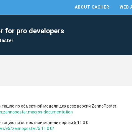
ABOUT CACHER
WEB 
r for pro developers
faster
нтацию по объектной модели для всех версий ZennoPoster:
/en:zennoposter:macros-documentation
нтацию по объектной модели версии 5.11.0.0:
/en/v5/zennoposter/5.11.0.0/