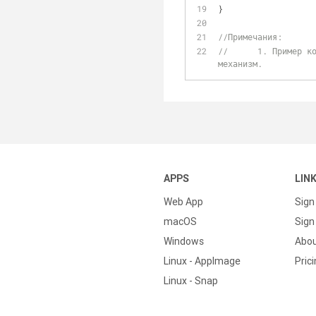
}
//Примечания:
//	1. Пример конечно "притянут за уши", для перебора элементов вряд ли стоит использовать такой 
механизм.
APPS
LIN
Web App
Sign
macOS
Sign 
Windows
Abo
Linux - AppImage
Pric
Linux - Snap