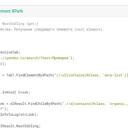
ement.XPath
t NextSibling {get;}
ойства: Получение следующего элемента (next element).
.ActiveTab;
s://yandex.ru/search/?text=Проверка"
);
g();
t = Tab1.FindElementByXPath(
"(//ul[contains(@class, 'serp-list')
t.IsVoid) 
break
;
ink = elResult.FindChildByXPath(
".//a[contains(@class, 'organic_
ef"
);
dInfoToLog(strLink);
elResult.NextSibling;