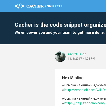
Cacher is the code snippet organize
We empower you and your team to get more done, 
rediffusion
11/8/2017 - 4:03 PM
NextSibling
//Ссылка на онлайн-докуме
//
http://zennolab.com/wiki
//Ссылка на онлайн-докуме
//
https://help.zennolab.com