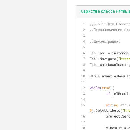
Свойства класса HtmlEl
//public HtmlElemen
//Предназначение св
//Демонстрация:
Tab Tab1 = instance
Tab1.Navigate(
"http
Tab1.WaitDownloadin
HtmlElement elResul
while
(
true
){
if
 (elResul
string
 strL
0
).GetAttribute(
"hr
	project.Sen
	elResult = 