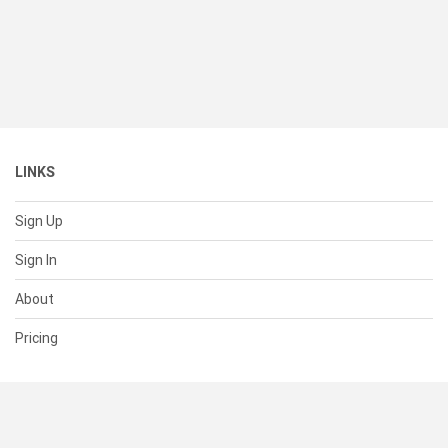
LINKS
Sign Up
Sign In
About
Pricing
SUPPORT
Help Center