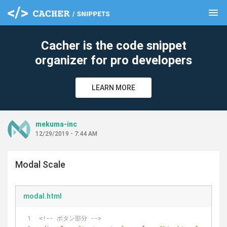
menu
clear
Cacher is the code snippet
organizer for pro developers
LEARN MORE
mekuma-inc
12/29/2019 - 7:44 AM
Modal Scale
modal.html
<!-- ボタン部分 -->