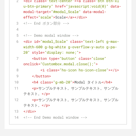
<
div
class
=
"text-center"
>
<
a
class
=
"btn btn-xl 
u-btn-primary"
href
=
"javascript:void(0)"
data-
modal-target
=
"#modal_Scale"
data-modal-
effect
=
"scale"
>
Scale
</
a
>
</
div
>
<!-- End ボタン部分 -->
<!-- Demo modal window -->
<
div
id
=
"modal_Scale"
class
=
"text-left g-max-
width-600 g-bg-white g-overflow-y-auto g-pa-
20"
style
=
"display: none;"
>
<
button
type
=
"button"
class
=
"close"
onclick
=
"Custombox.modal.close();"
>
<
i
class
=
"hs-icon hs-icon-close"
>
</
i
>
</
button
>
<
h4
class
=
"g-mb-20"
>
Modal タイトル
</
h4
>
<
p
>
サンプルテキスト。サンプルテキスト。サンプル
テキスト。
</
p
>
<
p
>
サンプルテキスト。サンプルテキスト。サンプル
テキスト。
</
p
>
</
div
>
<!-- End Demo modal window -->