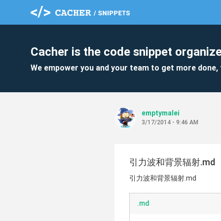
Cacher is the code snippet organize
We empower you and your team to get more done, 
emptymalei
3/17/2014 - 9:46 AM
引力波和背景辐射.md
引力波和背景辐射.md
.md