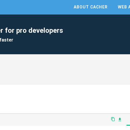
ABOUT CACHER
WEB 
r for pro developers
faster
content_copy
file_download