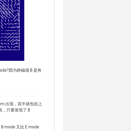
de?因为静磁场 B 是有
ern 出现，其中就包括上
说，只要发现了 B
e 又比 E mode