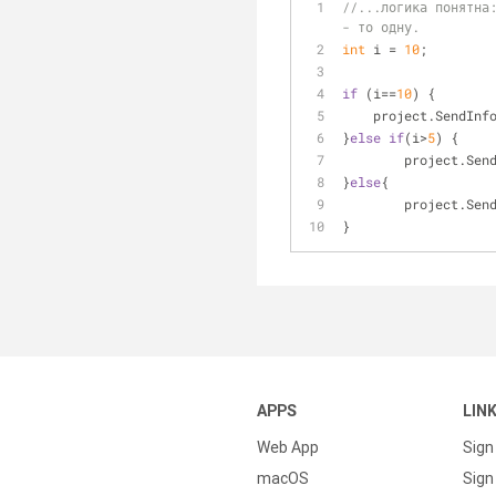
//...логика понятна:
- то одну. 
int
 i = 
10
;
if
 (i==
10
) {
    project.SendIn
}
else
if
(i>
5
) {
	project.Sen
}
else
{	
	project.Sen
}
APPS
LIN
Web App
Sign
macOS
Sign 