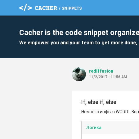
Cacher is the code snippet organize
We empower you and your team to get more done, 
rediffusion
11/2/2017 - 11:56 AM
If, else if, else
Немного инфы в WORD - Во
Логика