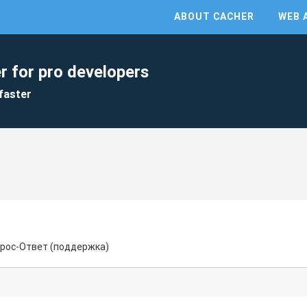
ABOUT CACHER
WEB 
r for pro developers
faster
прос-Ответ (поддержка)