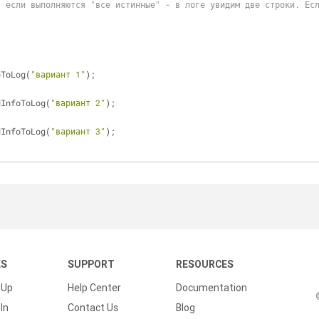
 если выполняются "все истинные" - в логе увидим две строки. Есл
foToLog(
"вариант 1"
);
dInfoToLog(
"вариант 2"
);	
dInfoToLog(
"вариант 3"
);
KS
SUPPORT
RESOURCES
 Up
Help Center
Documentation
In
Contact Us
Blog