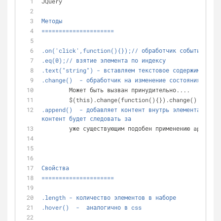
JQuery
Методы
=====================
.on('click',function(){});// обработчик событий
.eq(0);// взятие элемента по индексу
.text("string") - вставляем текстовое содержимое в н
.change()  - обработчик на изменение состояния элеме
	Может быть вызван принудительно....
	$(this).change(function(){}).change();
.append()  - добавляет контент внутрь элемента-ов на
контент будет следовать за
	уже существующим подобен применению appendC
Свойства
=====================
.length - количество элементов в наборе
.hover()  -  аналогично в css