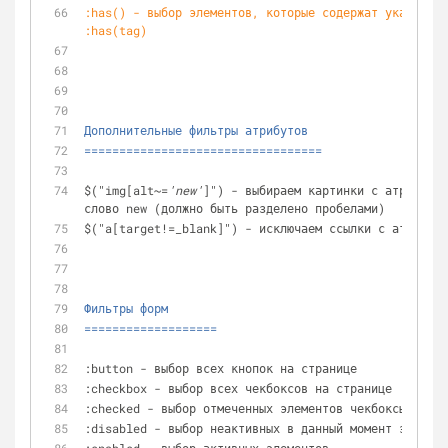
:has() - выбор элементов, которые содержат указанный
:has(tag)
Дополнительные фильтры атрибутов
==================================
$("img[alt~=
'new'
]") - выбираем картинки с атрибутом
слово new (должно быть разделено пробелами)
$("a[target!=_blank]") - исключаем ссылки с атрибуто
Фильтры форм
===================
:button - выбор всех кнопок на странице
:checkbox - выбор всех чекбоксов на странице
:checked - выбор отмеченных элементов чекбоксы или р
:disabled - выбор неактивных в данный момент элемент