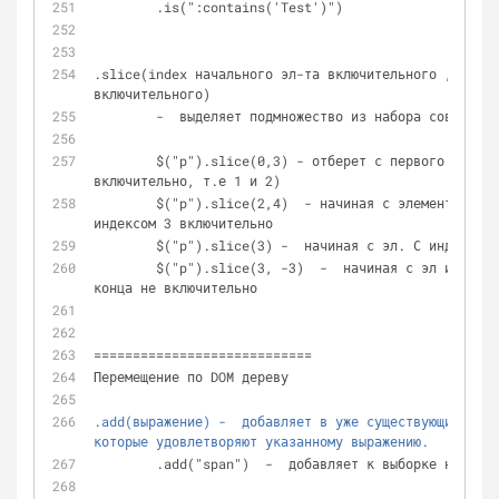
	.is(":contains('Test')")
.slice(index начального эл-та включительного , index
включительного)  
	-  выделяет подмножество из набора совпавши
	$("p").slice(0,3) - отберет с первого по третий параграф (не 
включительно, т.е 1 и 2)
	$("p").slice(2,4)  - начиная с элемента с индексом 2 до элемента с 
индексом 3 включительно
	$("p").slice(3) -  начиная с эл. С индексом
	$("p").slice(3, -3)  -  начиная с эл инд 3 до третьего индекса с 
конца не включительно
============================
Перемещение по DOM дереву
.add(выражение) -  добавляет в уже существующий набо
которые удовлетворяют указанному выражению.
	.add("span")  -  добавляет к выборке набор 