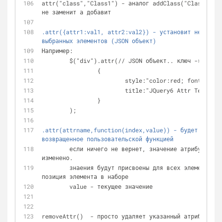
attr("class","Class1") - аналог addClass("Class1") -
не заменит а добавит
.attr({attr1:val1, attr2:val2}) - установит нескольк
выбранных элементов (JSON объект)
Например:
	$("div").attr(// JSON объект.. ключ -> знае
		{
			style:"color:red; font-size
			title:"JQuery6 Attr Test"
		}
	);
.attr(attrname,function(index,value)) - будет присво
возвращенное пользовательской функцией
	если ничего не вернет, значение атрибута не будет установлено или 
изменено.
	знаения будут присвоены для всех элементов в наборе  index - 
позиция элемента в наборе
	value - текущее значение
removeAttr()  - просто удаляет указанный атрибут