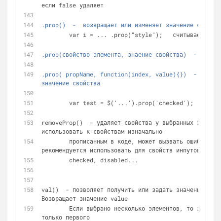
если false удаляет
.prop()  -  возвращает или изменяет значение свойств
	var i = ... .prop("style");   считываем зна
.prop(свойство элемента, знаение свойства)  -  устан
.prop( propName, function(index, value){})  - позици
значение свойства
	var test = $('...').prop('checked');  - вер
removeProp()  - удаляет свойства у выбранных элемент
использовать к свойствам изначально
	прописанным в коде, может вызвать ошибки работы браузера) Не 
рекомендуется использовать для свойств инпутов:
	checked, disabled...
val()  - позволяет получить или задать значение элем
Возвращает значение value
	Если выбрано несколько элементов, то значение будет возвращено 
только первого