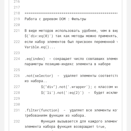
====================================================
Работа с деревом DOM : Фильтры
В виде методов использовать удобнее, чем в виде филь
$('div:eq(0)') так как методы можно применять, 
если набор элементов был присвоен переменной var vari
Varible.eq()...
.eq(index)  - сокращает число совпавших элементов до
параметры позицию-индекс элемента в наборе
.not(selector)  -  удаляет элементы соответствующие 
из набора.. 
	$("div").not('.wrapper'); c классом wrapper
	$('li').not(':eq(2)')  -  будет исключен тр
.filter(function)  -  удаляет все элементы кот. Не у
требованиям функции из набора.
	Функция вызывается для каждого элемента набора. Если для энного 
элемента набора функция возвращает true,