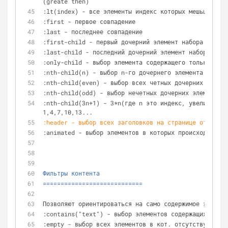
(greate then)
:lt(index) - все элементы индекс которых мешьше указ
:first - первое совпадение
:last - последнее совпадение 
:first-child - первый дочерний элемент набора
:last-child - последний дочерний элемент набора
:only-child - выбор элемента содержащего только один
:nth-child(n) - выбор n-го дочернего элемента
:nth-child(even) - выбор всех четных дочерних элемен
:nth-child(odd) - выбор нечетных дочерних элементов
:nth-child(3n+1) - 3*n(где n это индекс, увеличивающ
1,4,7,10,13...
:header - выбор всех заголовков на странице от h1 - 
:animated - выбор элементов в которых происходит ани
Фильтры контента
============================
Позволяют ориентироваться на само содержимое элемент
:contains("text") - выбор элементов содержащих "text
:empty - выбор всех элементов в кот. отсутствует сод