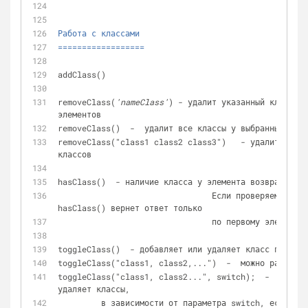
Работа с классами 
==================
addClass()
removeClass(
'nameClass'
) - удалит указанный класс из
элементов
removeClass()  -  удалит все классы у выбранных элем
removeClass("class1 class2 class3")   - удалит указа
классов
hasClass()  - наличие класса у элемента возвращает t
				Если проверяем группу элементов, то метод 
hasClass() вернет ответ только 
				по первому элементу
toggleClass()  - добавляет или удаляет класс по прин
toggleClass("class1, class2,...")  -  можно работать
toggleClass("class1, class2...", switch);  -  только
удаляет классы, 
	 в зависимости от параметра switch, если switch = true : добавляет, 