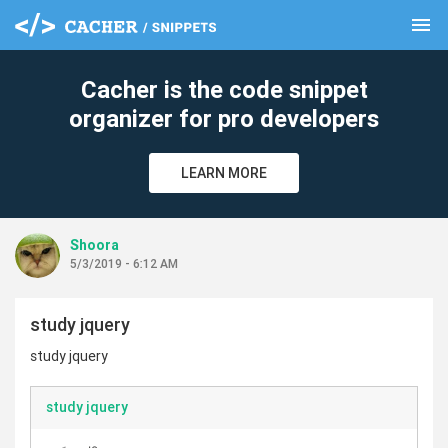
menu
clear
Cacher is the code snippet
organizer for pro developers
LEARN MORE
Shoora
5/3/2019 - 6:12 AM
study jquery
study jquery
study jquery