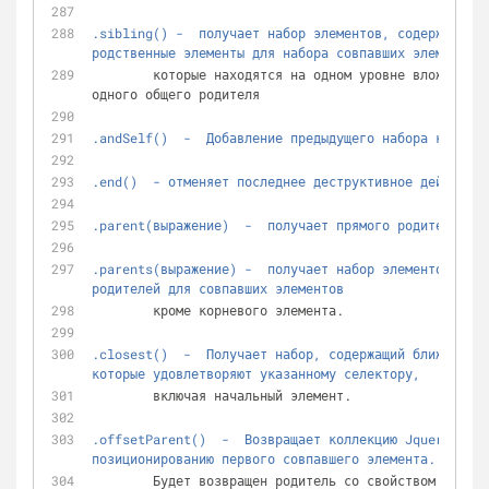
.sibling() -  получает набор элементов, содержащий в
родственные элементы для набора совпавших элементов,
	которые находятся на одном уровне вложенности с текущим и имеют 
одного общего родителя
.andSelf()  -  Добавление предыдущего набора к текущ
.end()  - отменяет последнее деструктивное действие.
.parent(выражение)  -  получает прямого родителя эле
.parents(выражение) -  получает набор элементов, сож
родителей для совпавших элементов
	кроме корневого элемента.
.closest()  -  Получает набор, содержащий ближайшие 
которые удовлетворяют указанному селектору, 
	включая начальный элемент. 
.offsetParent()  -  Возвращает коллекцию Jquery с "р
позиционированию первого совпавшего элемента.
	Будет возвращен родитель со свойством position relative absolute 