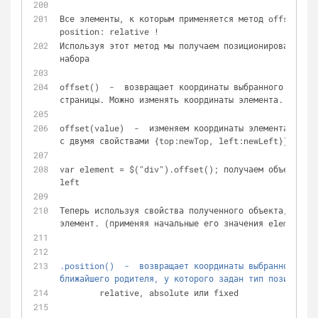
Все элементы, к которым применяется метод offset() с
position: relative !
Используя этот метод мы получаем позиционирование то
набора
offset()  -  возвращает координаты выбранного элемен
страницы. Можно изменять координаты элемента.
offset(value)  -  изменяем координаты элемента (valu
с двумя свойствами {top:newTop, left:newLeft})
var element = $("div").offset(); получаем объект с д
left
Теперь используя свойства полученного объекта, можно
элемент. (применяя начальные его значения element.le
.position()  -  возвращает координаты выбранного эле
ближайшего родителя, у которого задан тип позицианир
	relative, absolute или fixed