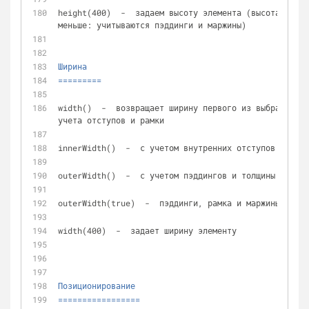
height(400)  -  задаем высоту элемента (высота конте
меньше: учитываются пэддинги и маржины)
Ширина
=========
width()  -  возвращает ширину первого из выбранных э
учета отступов и рамки
innerWidth()  -  с учетом внутренних отступов
outerWidth()  -  с учетом пэддингов и толщины рамки
outerWidth(true)  -  пэддинги, рамка и маржины включ
width(400)  -  задает ширину элементу
Позиционирование
=================