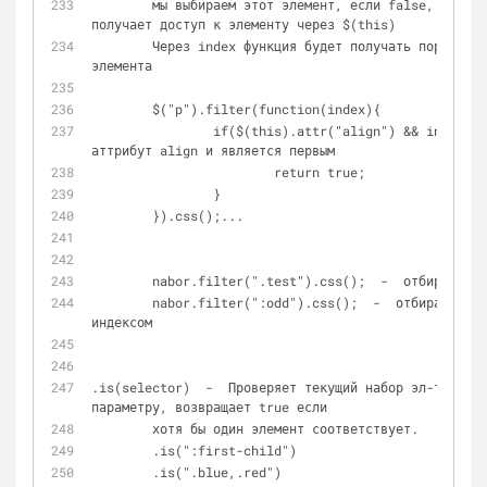
	мы выбираем этот элемент, если false, отфильтровываем. Эта функция 
получает доступ к элементу через $(this)
	Через index функция будет получать порядковый номер обрабатываемого 
элемента
	$("p").filter(function(index){
		if($(this).attr("align") && index == 0_){ // Если содержит 
аттрибут align и является первым
			return true;
		}
	}).css();...
	nabor.filter(".test").css();  -  отбираем с
	nabor.filter(":odd").css();  -  отбираем только элементы с нечетным 
индексом
.is(selector)  -  Проверяет текущий набор эл-тов на 
параметру, возвращает true если 
	хотя бы один элемент соответствует.
	.is(":first-child")
	.is(".blue,.red")