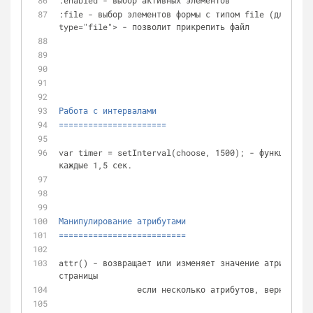
:enabled - выбор активных элементов
:file - выбор элементов формы с типом file (для прик
type="file"> - позволит прикрепить файл
Работа с интервалами
======================
var timer = setInterval(choose, 1500); - функция cho
каждые 1,5 сек.
Манипулирование атрибутами
==========================
attr() - возвращает или изменяет значение атрибутов 
страницы
		если несколько атрибутов, вернет зн