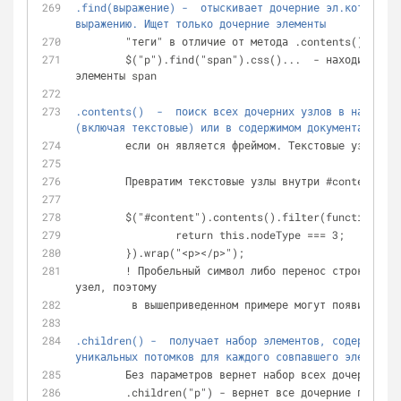
.find(выражение) -  отыскивает дочерние эл.которые у
выражению. Ищет только дочерние элементы
	"теги" в отличие от метода .contents()
	$("p").find("span").css()...  - находим все параграфы и ищем в них 
элементы span
.contents()  -  поиск всех дочерних узлов в наборе с
(включая текстовые) или в содержимом документа,
	если он является фреймом. Текстовые узлы: n
	Превратим текстовые узлы внутри #content в 
	$("#content").contents().filter(function(){
		return this.nodeType === 3;
	}).wrap("<p></p>");
	! Пробельный символ либо перенос строки считается как текстовый 
узел, поэтому
	 в вышеприведенном примере могут появится п
.children() -  получает набор элементов, содержащий 
уникальных потомков для каждого совпавшего элемента.
	Без параметров вернет набор всех дочерних э
	.children("p") - вернет все дочерние парагр