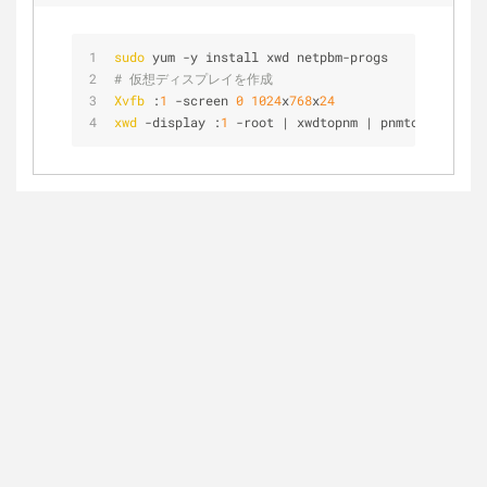
sudo
 yum -y install xwd netpbm-progs
# 仮想ディスプレイを作成
Xvfb
 :
1
 -screen 
0
1024
x
768
x
24
xwd
 -display :
1
 -root | xwdtopnm | pnmtopng > scr