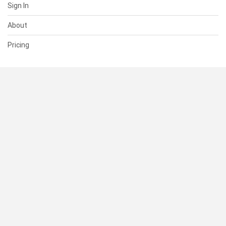
Sign In
About
Pricing
SUPPORT
Help Center
Contact Us
Status
RESOURCES
Documentation
Blog