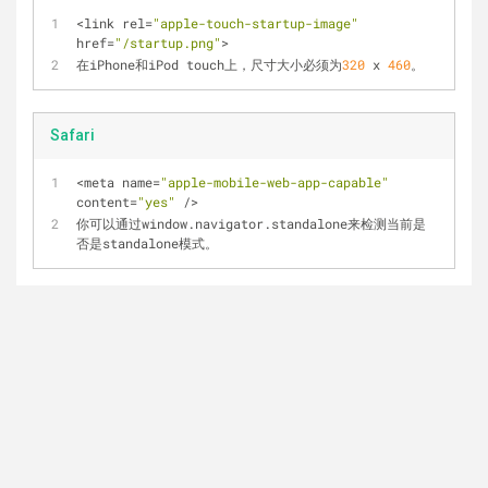
<
link rel
=
"apple-touch-startup-image"
href
=
"/startup.png"
>
在iPhone和iPod touch上，尺寸大小必须为
320
 x 
460
。
Safari
<
meta name
=
"apple-mobile-web-app-capable"
content
=
"yes"
/
>
你可以通过window.navigator.standalone来检测当前是
否是standalone模式。