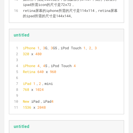
ipad所需icon的尺寸是72x72，
retina屏幕的iphone所需的尺寸是114x114，retina屏幕
的ipad所需的尺寸是144x144。
untitled
iPhone
1
、
3
G、
3
GS，iPod Touch 
1
、
2
、
3
320
 x 
480
iPhone
4
、
4
S，iPod Touch 
4
Retina
640
 x 
960
iPad
1
，
2
，mini
768
 x 
1024
New
 iPad，iPad
4
1536
 x 
2048
untitled