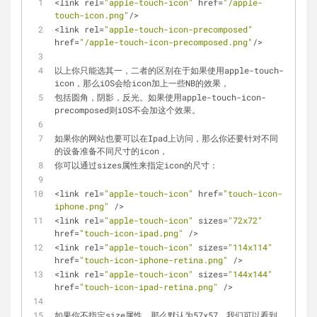
<
link rel
=
"apple-touch-icon"
 href
=
"/apple-
touch-icon.png"
/
>
<
link rel
=
"apple-touch-icon-precomposed"
href
=
"/apple-touch-icon-precomposed.png"
/
>
以上你只能选其一，二者的区别在于如果使用apple
-
touch
-
icon，那么iOS会给icon加上一些NB的效果，
包括圆角，阴影，反光。如果使用apple
-
touch
-
icon
-
precomposed则iOS不会加这个效果。
如果你的网站也要可以在Ipad上访问，那么你还要针对不同
的设备准备不同尺寸的icon，
你可以通过sizes属性来指定icon的尺寸：
<
link rel
=
"apple-touch-icon"
 href
=
"touch-icon-
iphone.png"
/
>
<
link rel
=
"apple-touch-icon"
 sizes
=
"72x72"
href
=
"touch-icon-ipad.png"
/
>
<
link rel
=
"apple-touch-icon"
 sizes
=
"114x114"
href
=
"touch-icon-iphone-retina.png"
/
>
<
link rel
=
"apple-touch-icon"
 sizes
=
"144x144"
href
=
"touch-icon-ipad-retina.png"
/
>
如果你不指定size属性，那么默认为57x57，我们可以看到