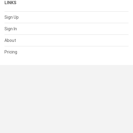
LINKS
Sign Up
Sign In
About
Pricing
SUPPORT
Help Center
Contact Us
Status
RESOURCES