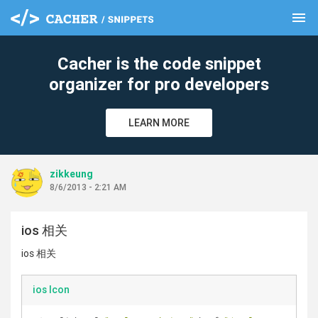
menu
clear
Cacher is the code snippet
organizer for pro developers
LEARN MORE
zikkeung
8/6/2013 - 2:21 AM
ios 相关
ios 相关
ios Icon