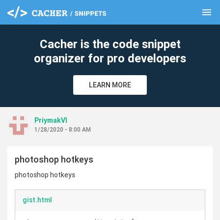
menu
clear
Cacher is the code snippet
organizer for pro developers
LEARN MORE
PriymakVl
1/28/2020 - 8:00 AM
photoshop hotkeys
photoshop hotkeys
gist.html