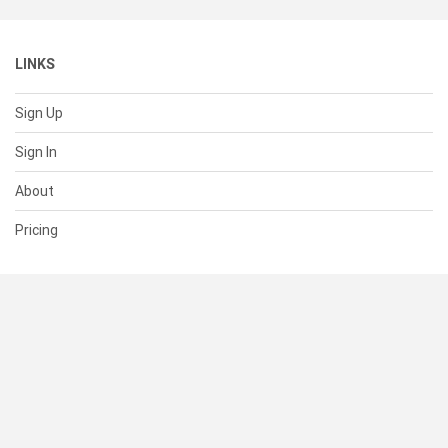
LINKS
Sign Up
Sign In
About
Pricing
SUPPORT
Help Center
Contact Us
Status