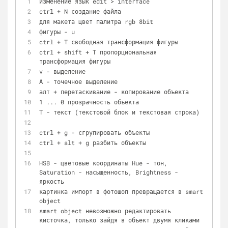
изменение язык edit > interface
ctrl + N создание файла
для макета цвет палитра rgb 8bit
фигуры - u
ctrl + T свободная трансформация фигуры
ctrl + shift + T пропорциональная 
трансформация фигуры
v - выделение
А - точечное выделение
алт + перетаскивание - копирование объекта
1 ... 0 прозрачность объекта
Т - текст (текстовой блок и текстовая строка)
ctrl + g - сгрупировать объекты
ctrl + alt + g разбить объекты
HSB - цветовые координаты Hue - тон, 
Saturation - насыщенность, Brightness - 
яркость 
картинка импорт в фотошоп превращается в smart 
object
smart object невозможно редактировать 
кисточка, только зайдя в объект двумя кликами