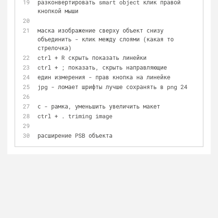
разконвертировать smart object клик правой 
кнопкой мыши
маска изображение сверху объект снизу 
объединить - клик между слоями (какая то 
стрелочка)
ctrl + R скрыть показать линейки
ctrl + ; показать, скрыть направляющие
един измерения - прав кнопка на линейке
jpg - ломает шрифты лучше сохранять в png 24
с - рамка, уменьшить увеличить макет
ctrl + . triming image
расширение PSB объекта