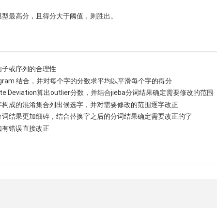
模型最高分，且得分大于阈值，则胜出。
句子或序列的合理性
ram, 4-gram 结合，并对每个字的分数求平均以平滑每个字的得分
lute Deviation算出outlier分数，并结合jieba分词结果确定需要修改的范围
字构成的混淆集合列出候选字，并对需要修改的范围逐字改正
分词结果更加细碎，结合替换字之后的分词结果确定需要改正的字
如有错误直接改正