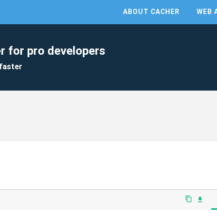
ABOUT CACHER
WEB 
r for pro developers
faster
content_copy
file_download