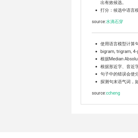
出有效候选。
打分：候选中语言
source:
水滴石穿
使用语言模型计算
bigram, trig
根据Median Abso
根据形近字、音近
句子中的错误会使
探测句末语气词，
source:
ccheng