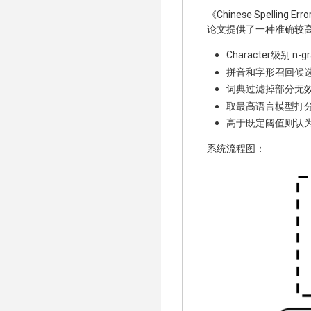
《Chinese Spelling Erro
论文提供了一种准确较
Character级别 n-g
拼音和字形召回候
词典过滤掉部分无
取最高语言模型打
高于既定阈值则认
系统流程图：