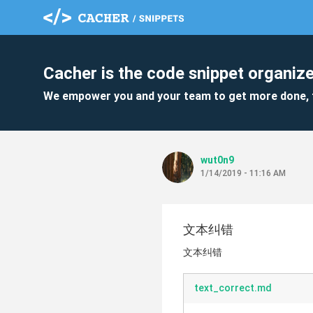
Cacher is the code snippet organize
We empower you and your team to get more done, 
wut0n9
1/14/2019 - 11:16 AM
文本纠错
文本纠错
text_correct.md