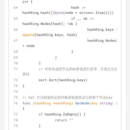
i++ {
			hash := 
hashRing.hash([]
byte
(node + strconv.Itoa(i)))
if
 _, ok := 
hashRing.Nodes[hash]; !ok {
				hashRing.keys = 
append
(hashRing.keys, hash)
				hashRing.Nodes[hash] 
= node
			}
		}
	}
// 对所有虚拟节点的哈希值进行排序，方便之后进行二分
查找
	sort.Sort(hashRing.keys)
}
// Get 方法根据给定的对象获取最靠近它的那个节点key
func
(hashRing *HashRing)
GetNode
(key 
string
)
string
{
if
 hashRing.IsEmpty() {
return
""
	}