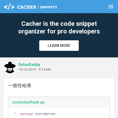
menu
clear
Cacher is the code snippet
organizer for pro developers
LEARN MORE
SatanDaddy
10/12/2019 - 9:14 AM
一致性哈希
consistenthash.go
package
 storedproxy