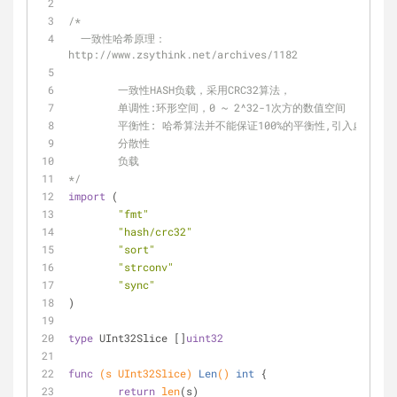
/*
  一致性哈希原理： 
http://www.zsythink.net/archives/1182
	一致性HASH负载，采用CRC32算法，
	单调性:环形空间，0 ~ 2^32-1次方的数值空间
	平衡性: 哈希算法并不能保证100%的平衡性,引入虚拟节点
	分散性
	负载
*/
import
 (
"fmt"
"hash/crc32"
"sort"
"strconv"
"sync"
)
type
 UInt32Slice []
uint32
func
(s UInt32Slice)
Len
()
int
 {
return
len
(s)