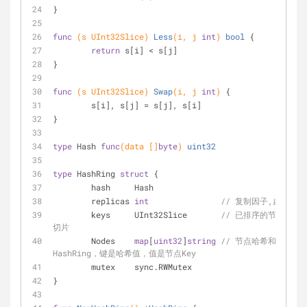
}
func
(s UInt32Slice)
Less
(i, j 
int
)
bool
 {
return
 s[i] < s[j]
}
func
(s UInt32Slice)
Swap
(i, j 
int
)
 {
	s[i], s[j] = s[j], s[i]
}
type
 Hash 
func
(data []
byte
)
uint32
type
 HashRing 
struct
 {
	hash     Hash
	replicas 
int
// 复制因子,虚拟节点
	keys     UInt32Slice       
// 已排序的节点哈希
切片
	Nodes    
map
[
uint32
]
string
// 节点哈希和KEY的
HashRing，键是哈希值，值是节点Key
	mutex    sync.RWMutex
}