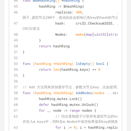
func
NewHashRing
()
 *
HashRing
 {
	hashRing := &HashRing{
		replicas: 
400
,                
// 复制
因子,虚拟节点200个，改动此处会影响已有key的hash的节点
		hash:     crc32.ChecksumIEEE, 
//使用
CRC32算法
		Nodes:    
make
(
map
[
uint32
]
string
),
	}
return
 hashRing
}
func
(hashRing *HashRing)
IsEmpty
()
bool
 {
return
len
(hashRing.keys) == 
0
}
// Add 方法用来添加缓存节点，参数为节点key，比如使用IP
func
(hashRing *HashRing)
AddNodes
(nodes ...
string
)
 {
	hashRing.mutex.Lock()
defer
 hashRing.mutex.Unlock()
for
 _, node := 
range
 nodes {
// 结合复制因子计算所有虚拟节点的hash值，
并存入m.keys中，同时在m.Nodes中保存哈希值和key的映射
for
 i := 
0
; i < hashRing.replicas; 