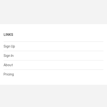
LINKS
Sign Up
Sign In
About
Pricing
SUPPORT
Help Center