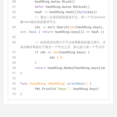
	hashRing.mutex.RLock()
defer
 hashRing.mutex.RUnlock()
	hash := hashRing.hash([]
byte
(key))
// 通过二分查找获取最优节点，第一个节点hash值大于对
象hash值的就是最优节点
	idx := sort.Search(
len
(hashRing.keys), 
func
int
)
bool
 { 
return
 hashRing.keys[i] >= hash })
// 如果查找结果大于节点哈希数组的最大索引，表示此时
该对象哈希值位于最后一个节点之后，那么放入第一个节点中
if
 idx == 
len
(hashRing.keys) {
		idx = 
0
	}
return
 hashRing.Nodes[hashRing.keys[idx]]
}
func
(hashRing *HashRing)
printKeys
()
 {
	fmt.Println(
"keys:"
, hashRing.keys)
}